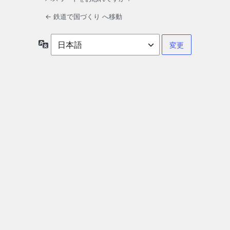
← 鉄道で国づくり へ移動
言
語