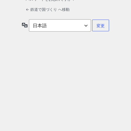
← 鉄道で国づくり へ移動
言
語