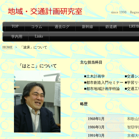
since 1998 Region
TOP
LRT/
コラム
過去ログ
新幹線
鉄道網
Links
学内用
HOME
>
「波床」について
主な担当科目
「はとこ」について
■土木計画学
■交通シ
■都市創造入門セミナー
■学習リ
■都市地域計画学特論
■交通工
略歴
1968年1月
和歌山
1986年3月
智辯学
1991年3月
京都大