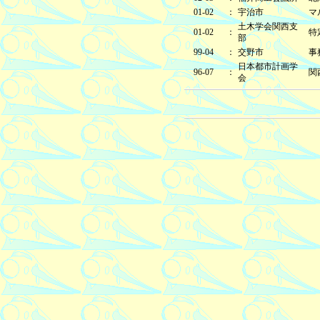
01-02
：
宇治市
マ
土木学会関西支
01-02
：
特
部
99-04
：
交野市
事
日本都市計画学
96-07
：
関
会