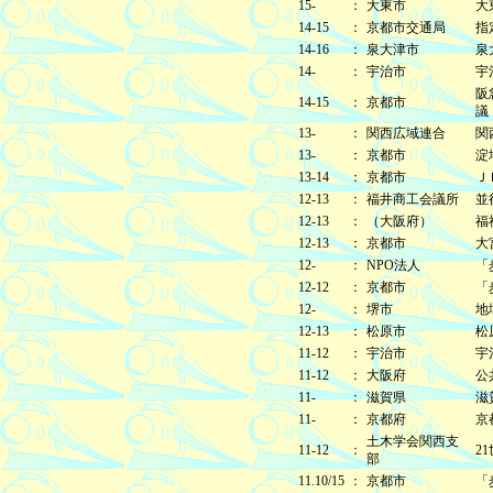
15-
：
大東市
大
14-15
：
京都市交通局
指
14-16
：
泉大津市
泉
14-
：
宇治市
宇
阪
14-15
：
京都市
議
13-
：
関西広域連合
関
13-
：
京都市
淀
13-14
：
京都市
Ｊ
12-13
：
福井商工会議所
並
12-13
：
（大阪府）
福
12-13
：
京都市
大
12-
：
NPO法人
「
12-12
：
京都市
「
12-
：
堺市
地
12-13
：
松原市
松
11-12
：
宇治市
宇
11-12
：
大阪府
公
11-
：
滋賀県
滋
11-
：
京都府
京
土木学会関西支
11-12
：
2
部
11.10/15
：
京都市
「