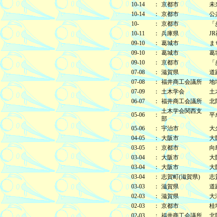
10-14
：
京都市
未
10-14
：
京都市
公
10-
：
京都市
「
10-11
：
兵庫県
J
09-10
：
葛城市
ま
09-10
：
葛城市
葛
09-10
：
京都市
「
07-08
：
滋賀県
道
07-08
：
福井商工会議所
地
07-09
：
土木学会
土
06-07
：
福井商工会議所
北
土木学会関西支
05-06
：
平
部
05-06
：
宇治市
大
04-05
：
大阪市
大
03-05
：
京都市
向
03-04
：
大阪市
大
03-04
：
大阪市
大
03-04
：
志賀町(滋賀県)
志
03-03
：
滋賀県
道
02-03
：
滋賀県
大
02-03
：
京都市
桂
02-03
：
福井商工会議所
北