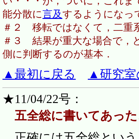
い・・・が，ついに，これま
能分散に
言及
するようになっ
＃２ 移転ではなくて，二重
＃３ 結果が重大な場合で，
側に判断するのが基本．
▲最初に戻る
▲研究室
★11/04/22号：
五全総に書いてあった
正確には五全総というも