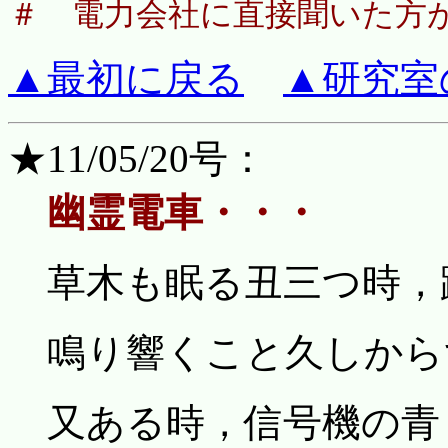
＃ 電力会社に直接聞いた方
▲最初に戻る
▲研究室
★11/05/20号：
幽霊電車・・・
草木も眠る丑三つ時，
鳴り響くこと久しから
又ある時，信号機の青