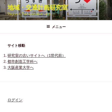
コ
地域・交通計画研究室
ン
Region & Transportation Labo.
テ
ン
ツ
メニュー
へ
ス
キ
サイト移動
ッ
研究室の古いサイトへ（1世代前）
プ
都市創造工学科へ
大阪産業大学へ
ログイン