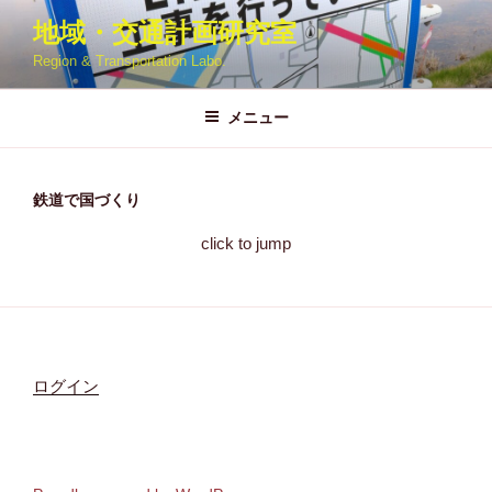
コ
地域・交通計画研究室
ン
Region & Transportation Labo.
テ
ン
ツ
メニュー
へ
ス
キ
鉄道で国づくり
ッ
click to jump
プ
ログイン