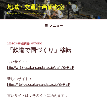
コ
地域・交通計画研究室
ン
Region & Transportation Labo.
テ
ン
ツ
メニュー
へ
ス
キ
投
2024-03-25
投稿者:
HATOKO
稿
ッ
「鉄道で国づくり」移転
日:
プ
古いサイト：
http://wr19.osaka-sandai.ac.jp/ce/rt/ByRail/
新しいサイト：
https://rtpl.ce.osaka-sandai.ac.jp/ByRail/
古いサイトは，そのうちに消えます．