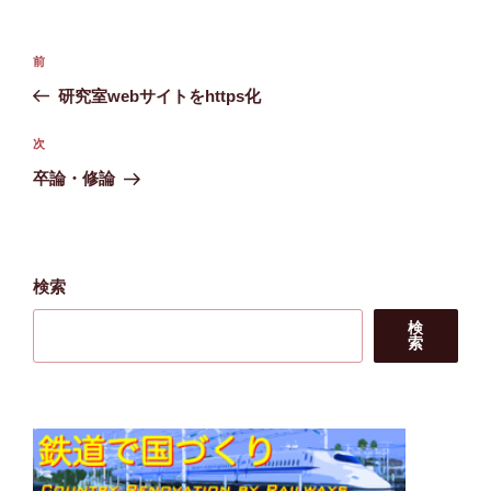
投
前
前
稿
の
研究室webサイトをhttps化
ナ
投
ビ
稿
次
次
ゲ
の
卒論・修論
投
ー
稿
シ
ョ
検索
ン
検
索