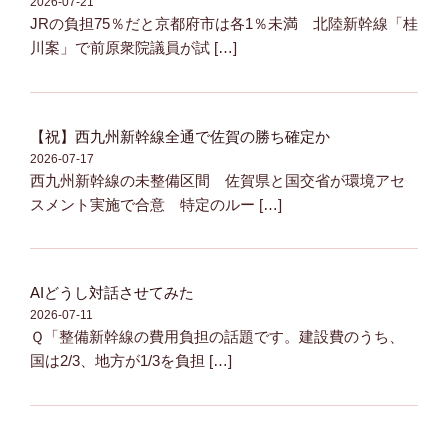
2026-07-21
JRの負担75％だと京都府市は各1％未満 北陸新幹線「桂
川案」で前原衆院議員が試 […]
【祝】西九州新幹線全通で佐賀の勝ち確定か
2026-07-17
西九州新幹線の未整備区間 佐賀県と国交省が環境アセ
スメント実施で合意 特定のルー […]
AIどうし対話させてみた
2026-07-11
Ｑ「整備新幹線の費用負担の話題です。建設費のうち、
国は2/3、地方が1/3を負担 […]