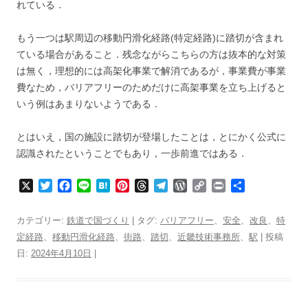
れている．
もう一つは駅周辺の移動円滑化経路(特定経路)に踏切が含まれ
ている場合があること．残念ながらこちらの方は抜本的な対策
は無く，理想的には高架化事業で解消であるが，事業費が事業
費なため，バリアフリーのためだけに高架事業を立ち上げると
いう例はあまりないようである．
とはいえ，国の施設に踏切が登場したことは，とにかく公式に
認識されたということでもあり，一歩前進ではある．
X
T
F
L
H
P
T
T
W
C
P
共
w
a
i
a
i
h
e
o
o
r
有
i
c
n
t
n
r
l
r
p
i
カテゴリー:
鉄道で国づくり
| タグ:
バリアフリー
、
安全
、
改良
、
特
t
e
e
e
t
e
e
d
y
n
定経路
、
移動円滑化経路
、
街路
、
踏切
、
近畿技術事務所
、
駅
| 投稿
t
b
n
e
a
g
P
L
t
日:
2024年4月10日
e
o
|
a
r
d
r
r
i
r
o
e
s
a
e
n
k
s
m
s
k
t
s