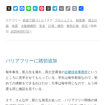
X
T
F
L
H
P
T
T
W
C
P
共
w
a
i
a
i
h
e
o
o
r
有
i
c
n
t
n
r
l
r
p
i
カテゴリー:
鉄道で国づくり
| タグ:
プロジェクト
、
副首都
、
国土計
t
e
e
e
t
e
e
d
y
n
画
、
地震
、
大阪都構想
、
安全
、
計画・構想
、
都市計画
、
防災
| 投稿
t
b
n
e
a
g
P
L
t
日:
2025年8月7日
e
o
|
a
r
d
r
r
i
r
o
e
s
a
e
n
k
s
m
s
k
t
s
バリアフリーに踏切追加
毎年春先，新入生を連れ，国土交通省の
近畿技術事務所
という
ところに見学させてもらっている．学生は毎年新規なので，初
めての体験をできるわけだが，引率は毎年同じなので，もう何
度も同じ施設を見ている．
さて，そんな中，新たな発見があった．バリアフリー関係の体