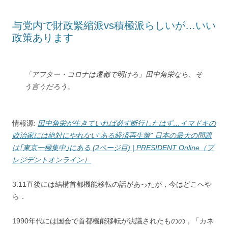
t
s
与党内で財政緊縮派vs積極派らしいが…いい
政策あります
「アフター・コロナは遷都で明けろ」田中角栄なら、そ
う言うだろう。
情報源:
田中角栄が生きていれば必ず断行したはず…イマドキの
政治家には絶対にやれない”ある経済再生策” 日本の最大の問題
は｢東京一極集中｣にある (2ページ目) | PRESIDENT Online（プ
レジデントオンライン）
3.11直後には結構首都機能移転の話があったが，今はどこへや
ら．
1990年代には国会で首都機能移転が決議されたものの，「カネ