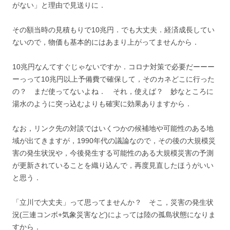
がない」と理由で見送りに．
その額当時の見積もりで10兆円．でも大丈夫．経済成長してい
ないので，物価も基本的にはあまり上がってませんから．
10兆円なんてすぐじゃないですか．コロナ対策で必要だーーー
ーっって10兆円以上予備費で確保して，そのカネどこに行った
の？ まだ使ってないよね． それ，使えば？ 妙なところに
湯水のように突っ込むよりも確実に効果ありますから．
なお，リンク先の対談ではいくつかの候補地や可能性のある地
域が出てきますが，1990年代の議論なので，その後の大規模災
害の発生状況や，今後発生する可能性のある大規模災害の予測
が更新されていることを織り込んで，再度見直したほうがいい
と思う．
「立川で大丈夫」って思ってませんか？ そこ，災害の発生状
況(三連コンボ+気象災害など)によっては陸の孤島状態になりま
すから．