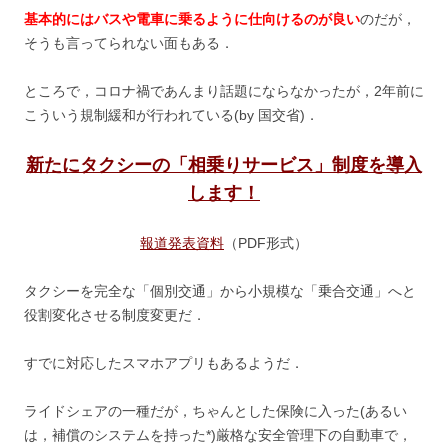
基本的にはバスや電車に乗るように仕向けるのが良い
のだが，
そうも言ってられない面もある．
ところで，コロナ禍であんまり話題にならなかったが，2年前に
こういう規制緩和が行われている(by 国交省)．
新たにタクシーの「相乗りサービス」制度を導入
します！
報道発表資料
（PDF形式）
タクシーを完全な「個別交通」から小規模な「乗合交通」へと
役割変化させる制度変更だ．
すでに対応したスマホアプリもあるようだ．
ライドシェアの一種だが，ちゃんとした保険に入った(あるい
は，補償のシステムを持った*)厳格な安全管理下の自動車で，