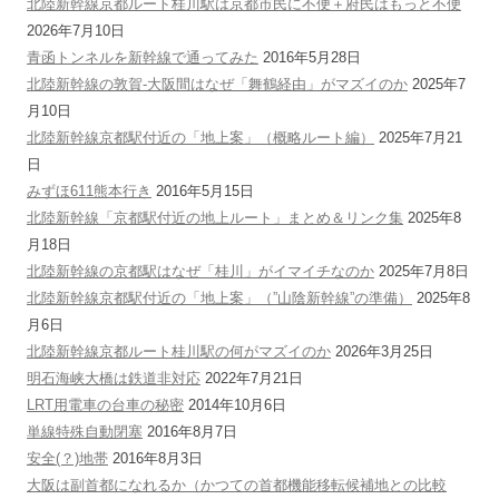
北陸新幹線京都ルート桂川駅は京都市民に不便＋府民はもっと不便
2026年7月10日
青函トンネルを新幹線で通ってみた
2016年5月28日
北陸新幹線の敦賀-大阪間はなぜ「舞鶴経由」がマズイのか
2025年7
月10日
北陸新幹線京都駅付近の「地上案」（概略ルート編）
2025年7月21
日
みずほ611熊本行き
2016年5月15日
北陸新幹線「京都駅付近の地上ルート」まとめ＆リンク集
2025年8
月18日
北陸新幹線の京都駅はなぜ「桂川」がイマイチなのか
2025年7月8日
北陸新幹線京都駅付近の「地上案」（”山陰新幹線”の準備）
2025年8
月6日
北陸新幹線京都ルート桂川駅の何がマズイのか
2026年3月25日
明石海峡大橋は鉄道非対応
2022年7月21日
LRT用電車の台車の秘密
2014年10月6日
単線特殊自動閉塞
2016年8月7日
安全(？)地帯
2016年8月3日
大阪は副首都になれるか（かつての首都機能移転候補地との比較