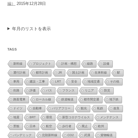
編）
2015年12月28日
年月のリストを表示
TAGS
新幹線
プロジェクト
計画・構想
線路
設備
運行計画
都市計画
JR
国土計画
在来幹線
駅
車両
建設・工事
LRT
安全
地域交通
その他
街路
評価
バス
フランス
リニア
防災
路面電車
ローカル線
鉄道輸送
都市間交通
地下鉄
ドイツ
自動車
バリアフリー
観光
私鉄
改良
地震
BRT
環境
新型コロナウイルス
メンテナンス
景観
日本
航空
歩行者
廃止
欧州
パンデミック
北陸新幹線
CO2
武漢
貨物輸送