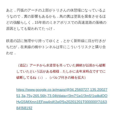
あと，円弧のアーチの上部がトリさんの休憩場になっているよ
うなので，糞の影響もあるかも．鳥の糞は塗装を腐食させるほ
どの強酸らしく，15年前のミネアポリスでの高速道路の落橋の
原因としても疑われてたっけ．
鉄道の話に無理やり持ってゆくと，とかく新幹線に目が行きが
ちだが，在来線の橋やトンネルは常にこういうリスクと隣り合
わせ．
（追記）アーチから水道管を吊っていた鋼材が以前から破断
していたという話がある模様．たしかに去年末時点ですでに
破断してるね（↓）．（バルブ付きの橋を拡大）
https://www.google.co.jp/maps/@34.2560727,135.20027
51,3a,75y,265.56h,73.04t/data=!3m7!1e1!3m5!1sdkdOO
HyG5jMXmn1EFpw4nA!2e0!5s20201201T000000!7i163
84!8i8192