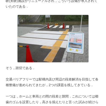
験(実験)施設がリニューアルされ，こういう設備が導入されて
いたのである．
そう，踏切である．
交通バリアフリーでは駅構内及び周辺の段差解消を目指して各
種整備が進められてきたが，2つの課題を残してきている．
一つは，ホームと車両との間の段差と隙間．これについては櫛
歯のゴムを設置したり，高さを揃えたりと言った試みが続けら