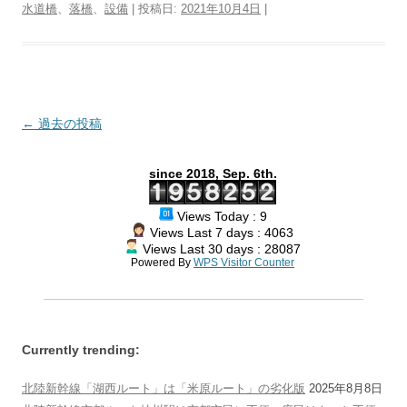
水道橋
、
落橋
、
設備
| 投稿日:
2021年10月4日
|
t
b
n
e
a
g
P
L
t
e
o
a
r
d
r
r
i
r
o
e
s
a
e
n
k
s
m
s
k
t
s
投
←
過去の投稿
稿
since 2018, Sep. 6th.
ナ
ビ
Views Today : 9
ゲ
Views Last 7 days : 4063
Views Last 30 days : 28087
ー
Powered By
WPS Visitor Counter
シ
ョ
ン
Currently trending:
北陸新幹線「湖西ルート」は「米原ルート」の劣化版
2025年8月8日