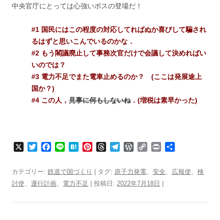
中央官庁にとっては心強いボスの登場だ！
#1 国民にはこの程度の対応してればぬか喜びして騙され
るはずと思いこんでいるのかな．
#2 もう閣議廃止して事務次官だけで会議して決めればい
いのでは？
#3 電力不足でまた電車止めるのか？ (ここは発展途上
国か？)
#4 この人，
見事に何もしないね
．(増税は素早かった)
X
T
F
L
H
P
T
T
W
C
P
共
w
a
i
a
i
h
e
o
o
r
有
i
c
n
t
n
r
l
r
p
i
カテゴリー:
鉄道で国づくり
| タグ:
原子力発電
、
安全
、
広報使
、
検
t
e
e
e
t
e
e
d
y
n
討使
、
運行計画
、
電力不足
| 投稿日:
2022年7月18日
|
t
b
n
e
a
g
P
L
t
e
o
a
r
d
r
r
i
r
o
e
s
a
e
n
k
s
m
s
k