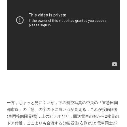
一方，ちょっと見にくいが，下の航空写真の中央の「東急田園
都市線」の「急」の字の下に白い点が見える．これが接触限界
(車両接触限界標)．上のビデオだと，回送電車の右から2枚目の
ドア付近．ここよりも合流する分岐器側(右側)だと電車同士が