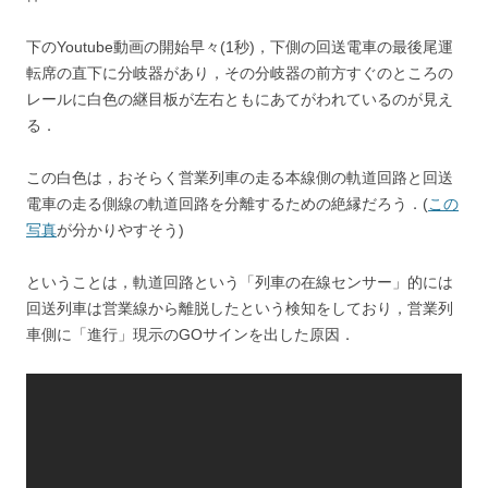
下のYoutube動画の開始早々(1秒)，下側の回送電車の最後尾運
転席の直下に分岐器があり，その分岐器の前方すぐのところの
レールに白色の継目板が左右ともにあてがわれているのが見え
る．
この白色は，おそらく営業列車の走る本線側の軌道回路と回送
電車の走る側線の軌道回路を分離するための絶縁だろう．(
この
写真
が分かりやすそう)
ということは，軌道回路という「列車の在線センサー」的には
回送列車は営業線から離脱したという検知をしており，営業列
車側に「進行」現示のGOサインを出した原因．