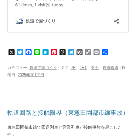
X
T
F
L
H
P
T
T
W
C
P
共
w
a
i
a
i
h
e
o
o
r
有
i
c
n
t
n
r
l
r
p
i
カテゴリー:
鉄道で国づくり
| タグ:
JR
、
LRT
、
安全
、
鉄道輸送
| 投
t
e
e
e
t
e
e
d
y
n
稿日:
2025年10月9日
|
t
b
n
e
a
g
P
L
t
e
o
a
r
d
r
r
i
r
o
e
s
a
e
n
k
s
m
s
k
t
s
軌道回路と接触限界（東急田園都市線事故）
東急田園都市線で回送列車と営業列車が接触事故を起こした
件．