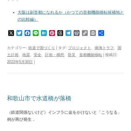
大阪は副首都になれるか（かつての首都機能移転候補地と
の比較編）
X
T
F
L
H
P
T
T
W
C
P
共
w
a
i
a
i
h
e
o
o
r
有
i
c
n
t
n
r
l
r
p
i
カテゴリー:
鉄道で国づくり
| タグ:
プロジェクト
、
南海トラフ
、
国
t
e
e
e
t
e
e
d
y
n
土計画
、
地震
、
安全
、
計画・構想
、
防災
、
首都機能移転
| 投稿日:
t
b
n
e
a
g
P
L
t
2022年5月30日
e
o
|
a
r
d
r
r
i
r
o
e
s
a
e
n
k
s
m
s
k
t
s
和歌山市で水道橋が落橋
（鉄道関係ないけど）インフラに金をかけないと「こうなる」
例が再び発生．