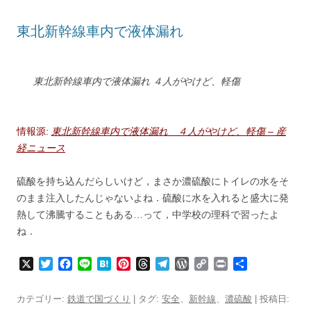
東北新幹線車内で液体漏れ
東北新幹線車内で液体漏れ ４人がやけど、軽傷
情報源:
東北新幹線車内で液体漏れ ４人がやけど、軽傷 – 産
経ニュース
硫酸を持ち込んだらしいけど，まさか濃硫酸にトイレの水をそ
のまま注入したんじゃないよね．硫酸に水を入れると盛大に発
熱して沸騰することもある…って，中学校の理科で習ったよ
ね．
X
T
F
L
H
P
T
T
W
C
P
共
w
a
i
a
i
h
e
o
o
r
有
i
c
n
t
n
r
l
r
p
i
カテゴリー:
鉄道で国づくり
| タグ:
安全
、
新幹線
、
濃硫酸
| 投稿日:
t
e
e
e
t
e
e
d
y
n