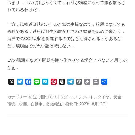
つまり，ゴムだけじゃなくて，石油が粉塵になって撒き散らさ
れているわけだ．
一方，鉄軌道は鉄のレールと鉄の車輪なので，粉塵になっても
鉄粉である．鉄粉は野生の鹿がわざわざ線路を舐めに来たり，
海洋でのCO2吸収を促進するのではと期待される面があるな
ど，環境面での悪い話は特にない．
EVの課題だなどと問題を矮小化させてる場合じゃないと思うが
なぁ．
X
T
F
L
H
P
T
T
W
C
P
共
w
a
i
a
i
h
e
o
o
r
有
i
c
n
t
n
r
l
r
p
i
カテゴリー:
鉄道で国づくり
| タグ:
アスファルト
、
タイヤ
、
安全
、
t
e
e
e
t
e
e
d
y
n
環境
、
粉塵
、
自動車
、
鉄道輸送
| 投稿日:
2023年8月12日
|
t
b
n
e
a
g
P
L
t
e
o
a
r
d
r
r
i
r
o
e
s
a
e
n
k
s
m
s
k
t
s