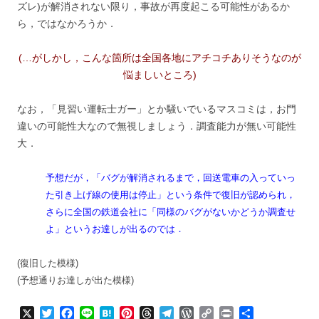
ズレ)が解消されない限り，事故が再度起こる可能性があるか
ら，ではなかろうか．
(…がしかし，こんな箇所は全国各地にアチコチありそうなのが
悩ましいところ)
なお，「見習い運転士ガー」とか騒いでいるマスコミは，お門
違いの可能性大なので無視しましょう．調査能力が無い可能性
大．
予想だが，「バグが解消されるまで，回送電車の入っていっ
た引き上げ線の使用は停止」という条件で復旧が認められ，
さらに全国の鉄道会社に「同様のバグがないかどうか調査せ
よ」というお達しが出るのでは．
(復旧した模様)
(予想通りお達しが出た模様)
X
T
F
L
H
P
T
T
W
C
P
共