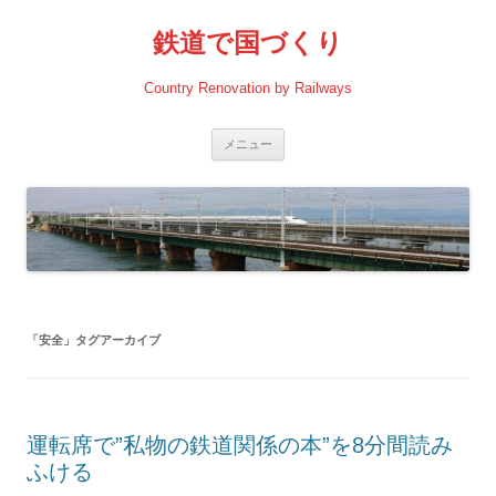
コ
ン
鉄道で国づくり
テ
ン
ツ
へ
Country Renovation by Railways
ス
キ
ッ
プ
メニュー
「
安全
」タグアーカイブ
運転席で”私物の鉄道関係の本”を8分間読み
ふける