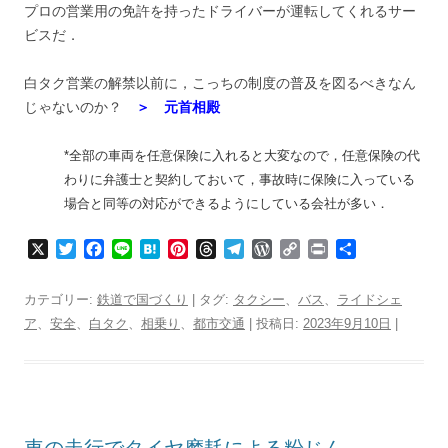
プロの営業用の免許を持ったドライバーが運転してくれるサー
ビスだ．
白タク営業の解禁以前に，こっちの制度の普及を図るべきなん
じゃないのか？
＞ 元首相殿
*全部の車両を任意保険に入れると大変なので，任意保険の代
わりに弁護士と契約しておいて，事故時に保険に入っている
場合と同等の対応ができるようにしている会社が多い．
X
T
F
L
H
P
T
T
W
C
P
共
w
a
i
a
i
h
e
o
o
r
有
i
c
n
t
n
r
l
r
p
i
カテゴリー:
鉄道で国づくり
| タグ:
タクシー
、
バス
、
ライドシェ
t
e
e
e
t
e
e
d
y
n
ア
、
安全
、
白タク
、
相乗り
、
都市交通
| 投稿日:
2023年9月10日
|
t
b
n
e
a
g
P
L
t
e
o
a
r
d
r
r
i
r
o
e
s
a
e
n
k
s
m
s
k
t
s