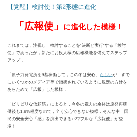
【覚醒】検討使！第2形態に進化
「広報使」
に進化した模様！
これまでは，注視し，検討することを”決断と実行”する「検討
使」であったが，新たにお役人様の広報機能を備えてステップ
アップ．
「原子力発電所を9基稼働して，この冬は安心」
らしい
が，すで
にいくつかのメディア等で指摘されているように規定の方針を
あらためて「広報」した模様．
「ビリビリな信頼筋」によると，今冬の電力の余裕は原発再稼
働後も1.8%程度なので，全く安心できない模様．そんな中，国
民の安全安心「感」を演出できるパワフルな「広報使」が登
場！