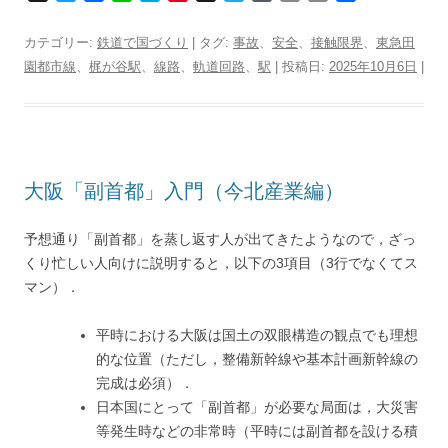
w
a
i
a
i
h
e
o
o
r
有
i
c
n
t
n
r
l
r
p
i
カテゴリー:
鉄道で国づくり
| タグ:
事故
、
安全
、
接触限界
、
東急田
t
e
e
e
t
e
e
d
y
n
園都市線
、
梶が谷駅
、
線路
、
軌道回路
、
駅
| 投稿日:
2025年10月6日
|
t
b
n
e
a
g
P
L
t
e
o
a
r
d
r
r
i
r
o
e
s
a
e
n
k
s
m
s
k
t
s
大阪「副首都」入門（今北産業編）
予想通り「副首都」を蒸し返す人が出てきたようなので，ざっ
くり忙しい人向けに説明すると，以下の3項目（3行でなくてス
マン）．
平時における大阪は国土の双眼構造の観点でも理想
的な位置（ただし，整備新幹線や基本計画新幹線の
完成は必須）．
日本国にとって「副首都」が必要な局面は，大災害
等発生時などの非常時（平時には副首都を設ける積