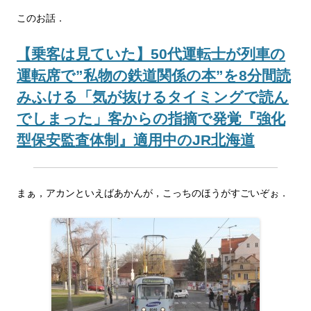
このお話．
【乗客は見ていた】50代運転士が列車の
運転席で”私物の鉄道関係の本”を8分間読
みふける「気が抜けるタイミングで読ん
でしまった」客からの指摘で発覚『強化
型保安監査体制』適用中のJR北海道
まぁ，アカンといえばあかんが，こっちのほうがすごいぞぉ．