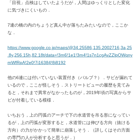
「目視」点検はしていたようだが，人間はゆっくりとした変化
に気づきにくいもの．
7連の橋の内のちょうど真ん中が落ちたみたいなので，ここか
な．
https://www.google.co.jp/maps/@34.25586,135.2002716,3a,25
.8y,256.15h,82.18t/data=!3m6!1e1!3m4!1s7n1cgAvZZlpOWqny
mWfRpA!2e0!7i16384!8i8192
他の6連には付いていない装置付き（バルブ？）．サビが漏れて
いるので，ここが怪しそう．ストリートビューの履歴を見てみ
ると，それまで異常がなかったものが，2019年頃の写真からサ
ビが付着している模様．
いちおう，上の円弧のアーチで下の水道管を吊る形になってい
るが，上の円弧が変形すると，水道管には伸びる方向（抜ける
方向）の力がかかって簡単に崩落しそう．（詳しくはその方面
の専門の人が分析すると思うが．）