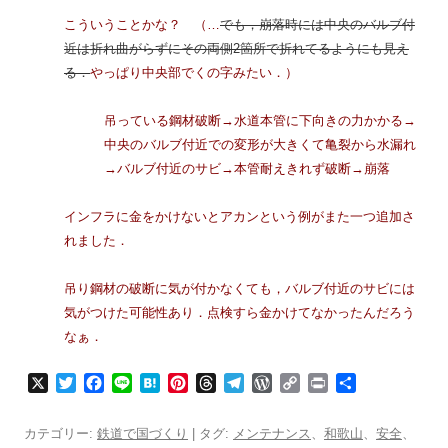
こういうことかな？ （…
でも，崩落時には中央のバルブ付
近は折れ曲がらずにその両側2箇所で折れてるようにも見え
る．
やっぱり中央部でくの字みたい．）
吊っている鋼材破断→水道本管に下向きの力かかる→
中央のバルブ付近での変形が大きくて亀裂から水漏れ
→バルブ付近のサビ→本管耐えきれず破断→崩落
インフラに金をかけないとアカンという例がまた一つ追加さ
れました．
吊り鋼材の破断に気が付かなくても，バルブ付近のサビには
気がつけた可能性あり．点検すら金かけてなかったんだろう
なぁ．
X
T
F
L
H
P
T
T
W
C
P
共
w
a
i
a
i
h
e
o
o
r
有
i
c
n
t
n
r
l
r
p
i
カテゴリー:
鉄道で国づくり
| タグ:
メンテナンス
、
和歌山
、
安全
、
t
e
e
e
t
e
e
d
y
n