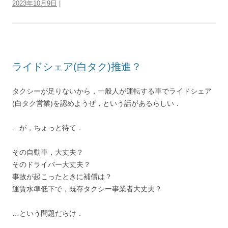
2023年10月9日
|
t
b
n
e
a
g
P
L
t
e
o
a
r
d
r
r
i
r
o
e
s
a
e
n
k
s
m
s
k
t
s
ライドシェア(白タク)推進？
タクシーが足りないから，一般人が運転する車でライドシェア
(白タク営業)を認めようぜ，という話があるらしい．
…が，ちょっと待て．
その自動車，大丈夫？
そのドライバー大丈夫？
事故が起こったときに補償は？
運賃水準低下で，既存タクシー事業者大丈夫？
…という問題だらけ．