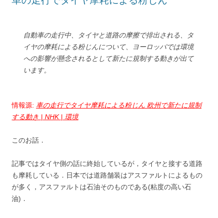
車の走行でタイヤ摩耗による粉じん
自動車の走行中、タイヤと道路の摩擦で排出される、タ
イヤの摩耗による粉じんについて、ヨーロッパでは環境
への影響が懸念されるとして新たに規制する動きが出て
います。
情報源:
車の走行でタイヤ摩耗による粉じん 欧州で新たに規制
する動き | NHK | 環境
このお話．
記事ではタイヤ側の話に終始しているが，タイヤと接する道路
も摩耗している．日本では道路舗装はアスファルトによるもの
が多く，アスファルトは石油そのものである(粘度の高い石
油)．