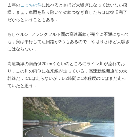
去年の
こっちの件
に比べるとさほど大騒ぎになってはいない模
様．まぁ，車両を取り除いて架線つなぎ直したらほぼ復旧完了
だからということもある．
もしケルンｰフランクフルト間の高速新線が完全に不通になって
も，実は平行して迂回路が2つもあるので，やはりさほど大騒ぎ
にはならない．
高速新線の南西側20kmくらいのところにライン川が流れてお
り，この川の両側に在来線が走っている．高速新線開通前の大
幹線だ．ICEは走らないが，1-2時間に1本程度のICはまだ走っ
ていたと思う．