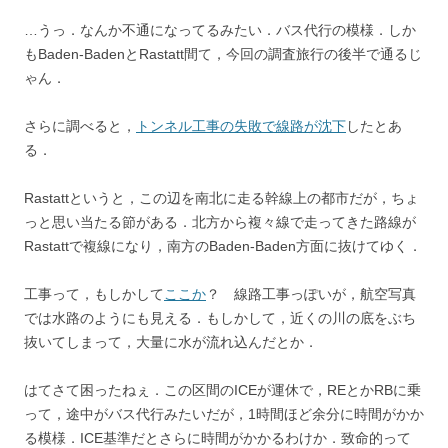
…うっ．なんか不通になってるみたい．バス代行の模様．しか
もBaden-BadenとRastatt間て，今回の調査旅行の後半で通るじ
ゃん．
さらに調べると，
トンネル工事の失敗で線路が沈下
したとあ
る．
Rastattというと，この辺を南北に走る幹線上の都市だが，ちょ
っと思い当たる節がある．北方から複々線で走ってきた路線が
Rastattで複線になり，南方のBaden-Baden方面に抜けてゆく．
工事って，もしかして
ここか
？ 線路工事っぽいが，航空写真
では水路のようにも見える．もしかして，近くの川の底をぶち
抜いてしまって，大量に水が流れ込んだとか．
はてさて困ったねぇ．この区間のICEが運休で，REとかRBに乗
って，途中がバス代行みたいだが，1時間ほど余分に時間がかか
る模様．ICE基準だとさらに時間がかかるわけか．致命的って