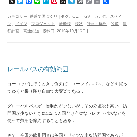
X
T
F
L
H
P
T
T
W
C
P
共
w
a
i
a
i
h
e
o
o
r
有
i
c
n
t
n
r
l
r
p
i
カテゴリー:
鉄道で国づくり
| タグ:
ICE
、
TGV
、
カナダ
、
スペイ
t
e
e
e
t
e
e
d
y
n
ン
、
ドイツ
、
プロジェクト
、
新幹線
、
線路
、
計画・構想
、
設備
、
運
t
b
n
e
a
g
P
L
t
行計画
、
e
高速鉄道
o
| 投稿日:
a
2016年10月16日
r
d
r
r
|
i
r
o
e
s
a
e
n
k
s
m
s
k
t
s
レールパスの有効範囲
ヨーロッパに行くとき，例えば「ユーレイルパス」などを買っ
てゆくと乗り降り自由で大変楽である．
グローバルパスが一番制約が少ないが，その分値段も高い．訪
問国が少ないときには2−3カ国だけ有効なセレクトパスなどを
使って費用を節約することもある．
さて，今回の欧州調査は英国とドイツが主な訪問国であるが，