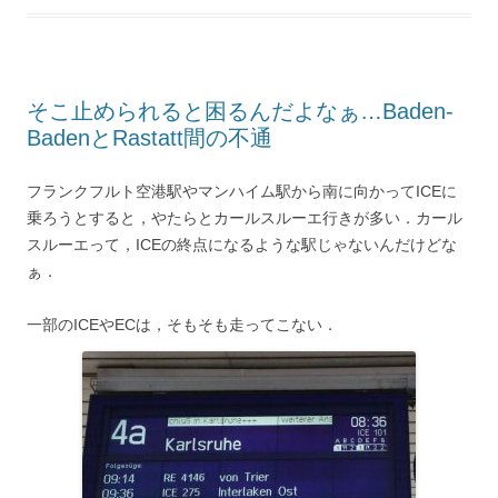
e
o
a
r
d
r
r
i
r
o
e
s
a
e
n
k
s
m
s
k
t
s
そこ止められると困るんだよなぁ…Baden-
BadenとRastatt間の不通
フランクフルト空港駅やマンハイム駅から南に向かってICEに
乗ろうとすると，やたらとカールスルーエ行きが多い．カール
スルーエって，ICEの終点になるような駅じゃないんだけどな
ぁ．
一部のICEやECは，そもそも走ってこない．