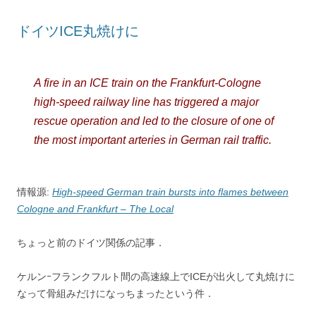
t
s
ドイツICE丸焼けに
A fire in an ICE train on the Frankfurt-Cologne
high-speed railway line has triggered a major
rescue operation and led to the closure of one of
the most important arteries in German rail traffic.
情報源:
High-speed German train bursts into flames between
Cologne and Frankfurt – The Local
ちょっと前のドイツ関係の記事．
ケルンｰフランクフルト間の高速線上でICEが出火して丸焼けに
なって骨組みだけになっちまったという件．