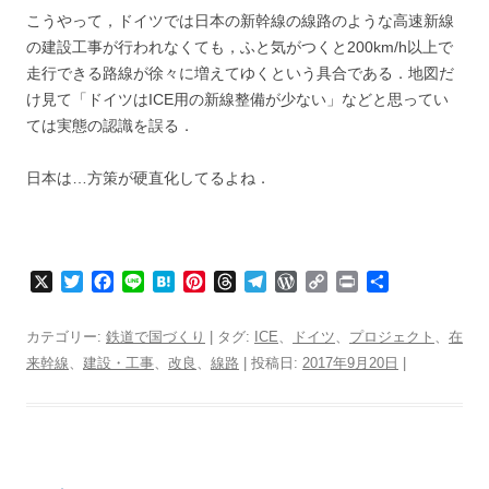
こうやって，ドイツでは日本の新幹線の線路のような高速新線
の建設工事が行われなくても，ふと気がつくと200km/h以上で
走行できる路線が徐々に増えてゆくという具合である．地図だ
け見て「ドイツはICE用の新線整備が少ない」などと思ってい
ては実態の認識を誤る．
日本は…方策が硬直化してるよね．
X
T
F
L
H
P
T
T
W
C
P
共
w
a
i
a
i
h
e
o
o
r
有
i
c
n
t
n
r
l
r
p
i
カテゴリー:
鉄道で国づくり
| タグ:
ICE
、
ドイツ
、
プロジェクト
、
在
t
e
e
e
t
e
e
d
y
n
来幹線
、
建設・工事
、
改良
、
線路
| 投稿日:
2017年9月20日
|
t
b
n
e
a
g
P
L
t
e
o
a
r
d
r
r
i
r
o
e
s
a
e
n
k
s
m
s
k
t
s