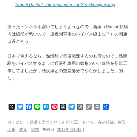
Tunnel Rastatt: Informationen zur Streckensperrung
掘ったトンネルを塞いでしまうようなので，新線（Rastatt駅構
内は線形が悪いので，通過列車用のバイパス線まな？）の開通
は遅れそう．
日本で例えるなら，熱海駅で毎度減速するのも何なので，熱海
駅をバイパスするように通過列車用の線形のいい線路を新規工
事してましたが，既設線との交差部分でやらかしました，的
な．
X
T
F
L
H
P
T
T
W
C
P
共
w
a
i
a
i
h
e
o
o
r
有
i
c
n
t
n
r
l
r
p
i
カテゴリー:
鉄道で国づくり
| タグ:
ICE
、
ドイツ
、
在来幹線
、
建設・
t
e
e
e
t
e
e
d
y
n
工事
、
改良
、
線路
| 投稿日:
2017年9月3日
|
t
b
n
e
a
g
P
L
t