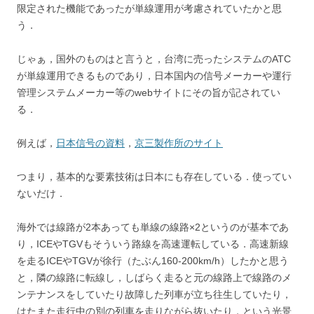
限定された機能であったが単線運用が考慮されていたかと思
う．
じゃぁ，国外のものはと言うと，台湾に売ったシステムのATC
が単線運用できるものであり，日本国内の信号メーカーや運行
管理システムメーカー等のwebサイトにその旨が記されてい
る．
例えば，
日本信号の資料
，
京三製作所のサイト
つまり，基本的な要素技術は日本にも存在している．使ってい
ないだけ．
海外では線路が2本あっても単線の線路×2というのが基本であ
り，ICEやTGVもそういう路線を高速運転している．高速新線
を走るICEやTGVが徐行（たぶん160-200km/h）したかと思う
と，隣の線路に転線し，しばらく走ると元の線路上で線路のメ
ンテナンスをしていたり故障した列車が立ち往生していたり，
はたまた走行中の別の列車を走りながら抜いたり，という光景