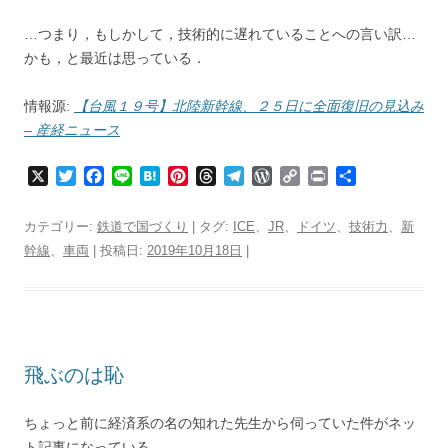
…つまり，もしかして，技術的に遅れていることへの言い訳…
かも，と最近は思っている．
情報源:
【台風１９号】北陸新幹線、２５日に全面復旧の見込み
– 産経ニュース
X
T
F
L
H
P
T
T
W
C
P
共
w
a
i
a
i
h
e
o
o
r
有
i
c
n
t
n
r
l
r
p
i
カテゴリー:
鉄道で国づくり
| タグ:
ICE
、
JR
、
ドイツ
、
技術力
、
新
t
e
e
e
t
e
e
d
y
n
幹線
、
車両
| 投稿日:
2019年10月18日
|
t
b
n
e
a
g
P
L
t
e
o
a
r
d
r
r
i
r
o
e
s
a
e
n
k
s
m
s
k
t
s
飛ぶのは恥
ちょっと前に経済系の名の知れた先生から伺っていた件がネッ
ト記事になっている…