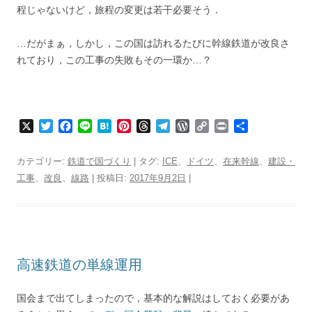
程じゃないけど，旅程の変更は若干必要そう．
…だがまぁ，しかし，この国は訪れるたびに幹線鉄道が改良さ
れており，この工事の失敗もその一環か…？
X
T
F
L
H
P
T
T
W
C
P
共
w
a
i
a
i
h
e
o
o
r
有
i
c
n
t
n
r
l
r
p
i
カテゴリー:
鉄道で国づくり
| タグ:
ICE
、
ドイツ
、
在来幹線
、
建設・
t
e
e
e
t
e
e
d
y
n
工事
、
改良
、
線路
| 投稿日:
2017年9月2日
|
t
b
n
e
a
g
P
L
t
e
o
a
r
d
r
r
i
r
o
e
s
a
e
n
k
s
m
s
k
t
s
高速鉄道の単線運用
国会まで出てしまったので，基本的な解説はしておく必要があ