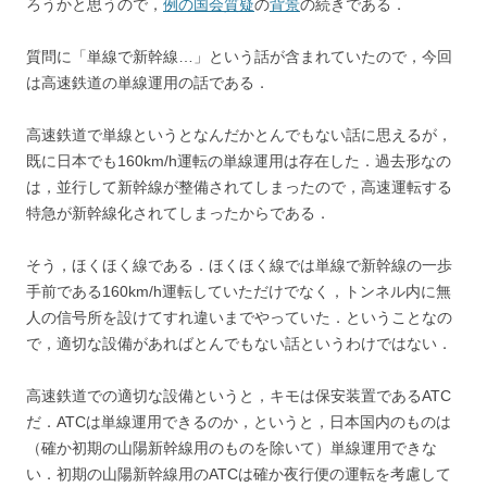
ろうかと思うので，
例の国会質疑
の
背景
の続きである．
質問に「単線で新幹線…」という話が含まれていたので，今回
は高速鉄道の単線運用の話である．
高速鉄道で単線というとなんだかとんでもない話に思えるが，
既に日本でも160km/h運転の単線運用は存在した．過去形なの
は，並行して新幹線が整備されてしまったので，高速運転する
特急が新幹線化されてしまったからである．
そう，ほくほく線である．ほくほく線では単線で新幹線の一歩
手前である160km/h運転していただけでなく，トンネル内に無
人の信号所を設けてすれ違いまでやっていた．ということなの
で，適切な設備があればとんでもない話というわけではない．
高速鉄道での適切な設備というと，キモは保安装置であるATC
だ．ATCは単線運用できるのか，というと，日本国内のものは
（確か初期の山陽新幹線用のものを除いて）単線運用できな
い．初期の山陽新幹線用のATCは確か夜行便の運転を考慮して