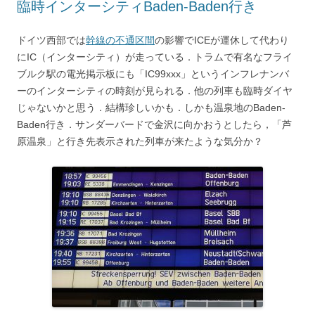
臨時インターシティBaden-Baden行き
ドイツ西部では
幹線の不通区間
の影響でICEが運休して代わり
にIC（インターシティ）が走っている．トラムで有名なフライ
ブルク駅の電光掲示板にも「IC99xxx」というインフレナンバ
ーのインターシティの時刻が見られる．他の列車も臨時ダイヤ
じゃないかと思う．結構珍しいかも．しかも温泉地のBaden-
Baden行き．サンダーバードで金沢に向かおうとしたら，「芦
原温泉」と行き先表示された列車が来たような気分か？