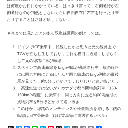
は何度かお目にかかっている．はっきり言って，右側通行か左
側通行なのか判然としないくらい自由自在に左右を行ったり来
たりすることはさほど珍しくない．
＃今までに見たことのある双単線運用の例としては…
ドイツでICE乗車中，転線したかと思うと元の線路上で
TGVが立ち往生しており，これを横目に通過．しばらく
して元の線路に再び転線．
スペインで高速新線をTalgo列車が高速走行中，横の線路
には同じ方向に走るほとんど同じ編成のTalgo列車の最後
尾が見えた．約5分ほどかけて，じりじりと追い抜いた．
（高速鉄道ではないが）カナダで都市間特急列車（150-
160km/h程度）に乗車中，同じ方向に走る約60両編成の
貨物列車を5分ほどかけて追い抜き．
このほか，線路のメンテナンスや検査箇所を避ける目的の
転線は日常茶飯事（ほぼ乗車毎に遭遇するレベル）