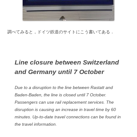
調べてみると，ドイツ鉄道のサイトにこう書いてある．
Line closure between Switzerland
and Germany until 7 October
Due to a disruption to the line between Rastatt and
Baden-Baden, the line is closed until 7 October.
Passengers can use rail replacement services. The
disruption is causing an increase in travel time by 60
minutes. Up-to-date travel connections can be found in
the travel information.