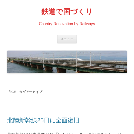
コ
ン
鉄道で国づくり
テ
ン
ツ
へ
Country Renovation by Railways
ス
キ
ッ
プ
メニュー
「
ICE
」タグアーカイブ
北陸新幹線25日に全面復旧