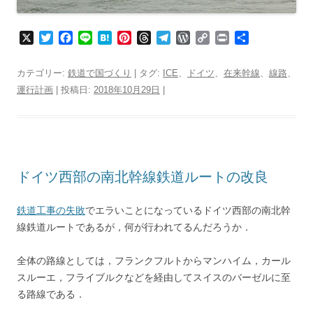
X
T
F
L
H
P
T
T
W
C
P
共
w
a
i
a
i
h
e
o
o
r
有
i
c
n
t
n
r
l
r
p
i
カテゴリー:
鉄道で国づくり
| タグ:
ICE
、
ドイツ
、
在来幹線
、
線路
、
t
e
e
e
t
e
e
d
y
n
運行計画
| 投稿日:
2018年10月29日
|
t
b
n
e
a
g
P
L
t
e
o
a
r
d
r
r
i
r
o
e
s
a
e
n
k
s
m
s
k
t
s
ドイツ西部の南北幹線鉄道ルートの改良
鉄道工事の失敗
でエラいことになっているドイツ西部の南北幹
線鉄道ルートであるが，何が行われてるんだろうか．
全体の路線としては，フランクフルトからマンハイム，カール
スルーエ，フライブルクなどを経由してスイスのバーゼルに至
る路線である．