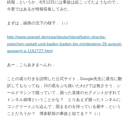
続報，というか，8月12日には事故は起こってたようなので，
今更ではあるが情報収集してみた．
まずは，線路の沈下の様子．（↓）
http://www.spiegel.de/reise/deutschland/bahn-strecke-
zwischen-rastatt-und-baden-baden-bis-mindestens-26-august-
gesperrt-a-1162727.html
あー，こらあきまへんわ．
ことの成り行きを説明した公式サイト．Google先生に適当に翻
訳してもらってね．川の底をぶち抜いたわけでは無さそう．シ
ールドマシンで掘っていて，掘った直後のセグメントがずれて
トンネル崩壊ということかな？ とりあえず掘ったトンネルに
コンクリートぶち込んで，固まるのを待っている最中，という
ことだろうか？ 博多駅前の事故と似てる？？（↓）