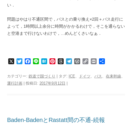
い．
問題はやはり不通区間で，バスとの乗り換え×2回＋バス走行に
よって，1時間以上余分に時間がかかるわけで，そこを通らない
と空港まで行けないわけで，…めんどくさいなぁ．
X
T
F
L
H
P
T
T
W
C
P
共
w
a
i
a
i
h
e
o
o
r
有
i
c
n
t
n
r
l
r
p
i
カテゴリー:
鉄道で国づくり
| タグ:
ICE
、
ドイツ
、
バス
、
在来幹線
、
t
e
e
e
t
e
e
d
y
n
運行計画
| 投稿日:
2017年9月12日
|
t
b
n
e
a
g
P
L
t
e
o
a
r
d
r
r
i
r
o
e
s
a
e
n
k
s
m
s
k
t
s
Baden-BadenとRastatt間の不通-続報