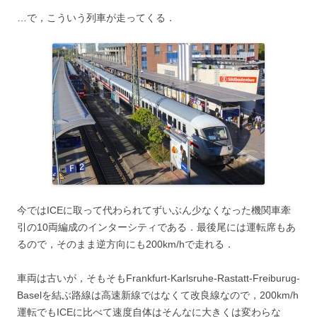
…で，こういう列車が走ってくる．
今ではICEに取って代わられてずいぶん少なくなった機関車牽
引の10両編成のインターシティである．最後尾には運転席もあ
るので，そのまま逆方向にも200km/hで走れる．
車両は古いが，そもそもFrankfurt-Karlsruhe-Rastatt-Freiburug-
Baselを結ぶ路線は高速新線ではなくて改良線なので，200km/h
運転でもICEに比べて速度自体はそんなに大きくは変わらな