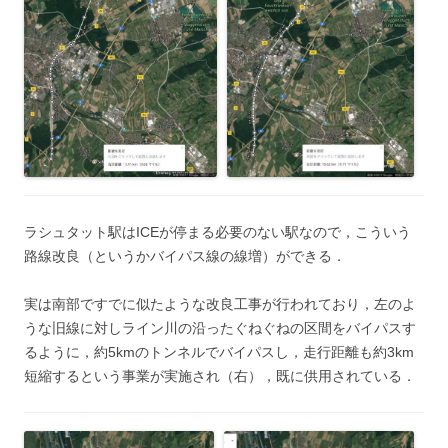
ラシュタット駅はICEが停まる必要のない駅なので，こういう
路線改良（というかバイパス線の線増）ができる．
実は南部ですでに似たような改良工事が行われており，左のよ
うな旧線に対しライン川の沿ったぐねぐねの区間をバイパスす
るように，約5kmのトンネルでバイパスし，走行距離も約3km
短縮するという事業が実施され（右），既に供用されている．