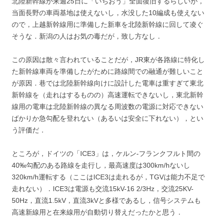
北陸新幹線が来週25日に「いちおう」全面復旧するらしいが，
当面長野の車両基地は使えないし，水没した10編成も使えない
ので，上越新幹線用に準備した新車を北陸新幹線に回して凌ぐ
そうな．新潟の人はお気の毒だが，致し方なし．
この原因は散々言われていることだが，JR東が各路線に特化し
た新幹線車両を準備したがために路線間での融通が難しいこと
が原因．巷では北陸新幹線向けに設計した電車は重すぎて東北
新幹線を（走れはするものの）高速運転できないし，東北新幹
線用の電車は北陸新幹線の異なる周波数の電源に対応できない
ばかりか急勾配を登れない（あるいは安全に下れない），とい
う評価だ．
ところが，ドイツの「ICE3」は，ケルン-フランクフルト間の
40‰勾配のある路線を走行し，最高速度は300km/hないし
320km/h運転する（ここはICE3は走れるが，TGVは能力不足で
走れない）．ICE3は電源も交流15kV-16 2/3Hz，交流25KV-
50Hz，直流1.5kV，直流3kVと多様であるし，信号システムも
高速新線用と在来線用が自動切り替えだったかと思う．