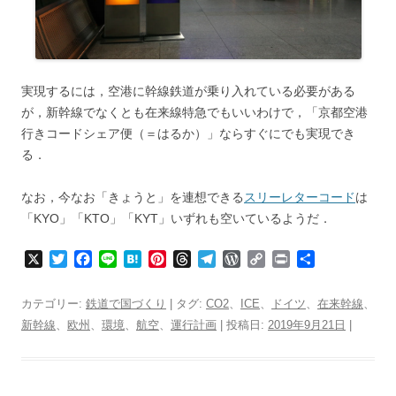
実現するには，空港に幹線鉄道が乗り入れている必要がある
が，新幹線でなくとも在来線特急でもいいわけで，「京都空港
行きコードシェア便（＝はるか）」ならすぐにでも実現でき
る．
なお，今なお「きょうと」を連想できる
スリーレターコード
は
「KYO」「KTO」「KYT」いずれも空いているようだ．
X
T
F
L
H
P
T
T
W
C
P
共
w
a
i
a
i
h
e
o
o
r
有
i
c
n
t
n
r
l
r
p
i
カテゴリー:
鉄道で国づくり
| タグ:
CO2
、
ICE
、
ドイツ
、
在来幹線
、
t
e
e
e
t
e
e
d
y
n
新幹線
、
欧州
、
環境
、
航空
、
運行計画
| 投稿日:
2019年9月21日
|
t
b
n
e
a
g
P
L
t
e
o
a
r
d
r
r
i
r
o
e
s
a
e
n
k
s
m
s
k