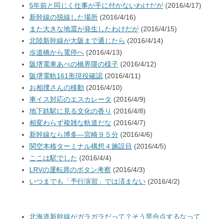
5年前と同じく仕事が手に付かないわけだが
(2016/4/17)
新幹線の脱線した場所
(2016/4/16)
また大きな地震が発生したわけだが
(2016/4/15)
北陸新幹線が大阪まで通じたら
(2016/4/14)
歩道橋から電停へ
(2016/4/13)
阪堺電車あべの橋界隈の様子
(2016/4/12)
阪堺電軌161形現役確認
(2016/4/11)
お相撲さんの移動
(2016/4/10)
車イス対応のエスカレータ
(2016/4/9)
地下鉄駅に見る文化の香り
(2016/4/8)
相変わらず複雑な軌道だな
(2016/4/7)
新幹線なら博多―宮崎９５分
(2016/4/6)
関空本格ターミナル構想４施設目
(2016/4/5)
ここは駅でした
(2016/4/4)
LRVの運転席のボタン考察
(2016/4/3)
いつまでも「予行演習」では済まない
(2016/4/2)
北海道新幹線がガラガラだって？そう早合点するなって