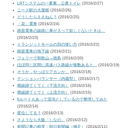
LRTシステムの一要素…公衆トイレ
(2016/2/27)
ニース駅の大屋根
(2016/2/26)
どうしたらええねん？
(2016/2/25)
「花」電車
(2016/2/24)
路面電車の線路に車が入って欲しくないときは…
(2016/2/23)
トランジットモールの別の使い方
(2016/2/22)
路面電車の地下線
(2016/2/21)
フェリーで和歌山→徳島
(2016/2/20)
ほぼ同じ区間に高速バス路線が複数あると…
(2016/2/19)
そうか，やっぱりアカンか…
(2016/2/18)
テンションバランサー（内蔵型）
(2016/2/17)
廃線跡てくてく（下流方向）
(2016/2/16)
廃線跡てくてく（上流方向）
(2016/2/15)
5ルートもあって混沌としているので整理してみた
(2016/2/14)
変位してる？
(2016/2/13)
さようなら大阪「しなの」
(2016/2/12)
新聞記事の精度：朝日新聞編（補足）
(2016/2/11)