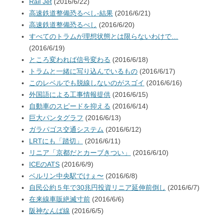
Rail Jet
(2016/6/22)
高速鉄道整備恐るべし-結果
(2016/6/21)
高速鉄道整備恐るべし
(2016/6/20)
すべてのトラムが理想状態とは限らないわけで…
(2016/6/19)
ところ変われば信号変わる
(2016/6/18)
トラムと一緒に写り込んでいるもの
(2016/6/17)
このレベルでも脱線しないのがスゴイ
(2016/6/16)
外国語による工事情報提供
(2016/6/15)
自動車のスピードを抑える
(2016/6/14)
巨大パンタグラフ
(2016/6/13)
ガラパゴス交通システム
(2016/6/12)
LRTにも「踏切」
(2016/6/11)
リニア「京都だとカーブきつい」
(2016/6/10)
ICEのATS
(2016/6/9)
ベルリン中央駅でけぇ〜
(2016/6/8)
自民公約５年で30兆円投資リニア延伸前倒し
(2016/6/7)
在来線車販絶滅寸前
(2016/6/6)
阪神なんば線
(2016/6/5)