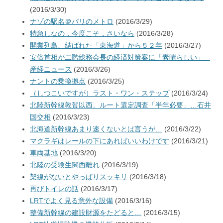
(2016/3/30)
ナゾの駅名＠パリのメトロ
(2016/3/29)
特急しなの，今度こそ，さいなら
(2016/3/28)
開業列島、結ばれた「東海道」から５２年
(2016/3/27)
安倍首相が二階総務会長の経済対策案に「素晴らしい」 –
産経ニュース
(2016/3/26)
ナントの乗換拠点
(2016/3/25)
（しつこいですが）ラスト・ワン・ステップ
(2016/3/24)
北陸新幹線敦賀以西、ルート選定調査「半年必要」…石井
国交相
(2016/3/23)
北海道新幹線あまり速くないとは言うが…
(2016/3/22)
マクラギはレールの下にあればいいわけです
(2016/3/21)
車両基地
(2016/3/20)
北陸の受験生関西離れ
(2016/3/19)
架線がないとやっぱりスッキリ
(2016/3/18)
再びトイレの話
(2016/3/17)
LRTでよく見る意外な設備
(2016/3/16)
整備新幹線の建設財源をたどると…
(2016/3/15)