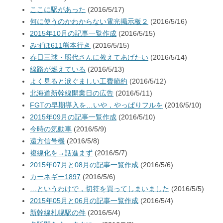
ここに駅があった
(2016/5/17)
何に使うのかわからない電光掲示板２
(2016/5/16)
2015年10月の記事一覧作成
(2016/5/15)
みずほ611熊本行き
(2016/5/15)
春日三球・照代さんに教えてあげたい
(2016/5/14)
線路が燃えている
(2016/5/13)
よく見ると涙ぐましい工費節約
(2016/5/12)
北海道新幹線開業日の広告
(2016/5/11)
FGTの早期導入を…いや，やっぱりフルを
(2016/5/10)
2015年09月の記事一覧作成
(2016/5/10)
今時の気動車
(2016/5/9)
遠方信号機
(2016/5/8)
複線化を→話進まず
(2016/5/7)
2015年07月と08月の記事一覧作成
(2016/5/6)
カーネギー1897
(2016/5/6)
…というわけで，切符を買ってしまいました
(2016/5/5)
2015年05月と06月の記事一覧作成
(2016/5/4)
新幹線札幌駅の件
(2016/5/4)