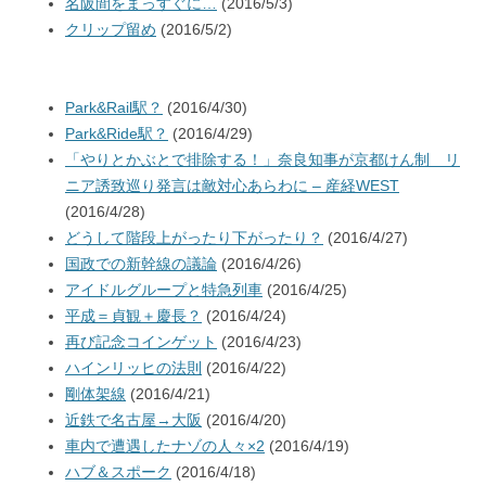
名阪間をまっすぐに…
(2016/5/3)
クリップ留め
(2016/5/2)
Park&Rail駅？
(2016/4/30)
Park&Ride駅？
(2016/4/29)
「やりとかぶとで排除する！」奈良知事が京都けん制 リ
ニア誘致巡り発言は敵対心あらわに – 産経WEST
(2016/4/28)
どうして階段上がったり下がったり？
(2016/4/27)
国政での新幹線の議論
(2016/4/26)
アイドルグループと特急列車
(2016/4/25)
平成＝貞観＋慶長？
(2016/4/24)
再び記念コインゲット
(2016/4/23)
ハインリッヒの法則
(2016/4/22)
剛体架線
(2016/4/21)
近鉄で名古屋→大阪
(2016/4/20)
車内で遭遇したナゾの人々×2
(2016/4/19)
ハブ＆スポーク
(2016/4/18)