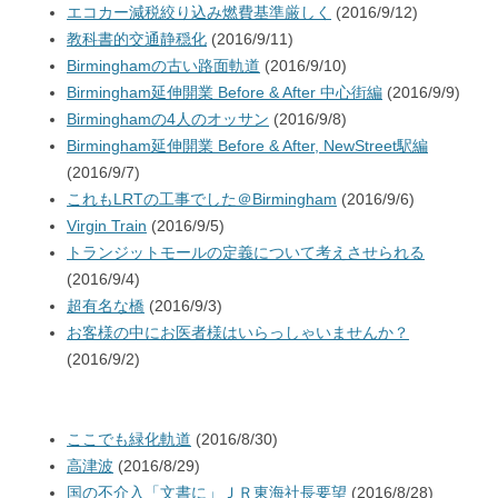
エコカー減税絞り込み燃費基準厳しく
(2016/9/12)
教科書的交通静穏化
(2016/9/11)
Birminghamの古い路面軌道
(2016/9/10)
Birmingham延伸開業 Before & After 中心街編
(2016/9/9)
Birminghamの4人のオッサン
(2016/9/8)
Birmingham延伸開業 Before & After, NewStreet駅編
(2016/9/7)
これもLRTの工事でした＠Birmingham
(2016/9/6)
Virgin Train
(2016/9/5)
トランジットモールの定義について考えさせられる
(2016/9/4)
超有名な橋
(2016/9/3)
お客様の中にお医者様はいらっしゃいませんか？
(2016/9/2)
ここでも緑化軌道
(2016/8/30)
高津波
(2016/8/29)
国の不介入「文書に」ＪＲ東海社長要望
(2016/8/28)