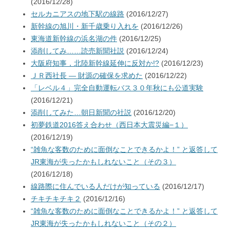
(2016/12/28)
セルカニアスの地下駅の線路
(2016/12/27)
新幹線の旭川・新千歳乗り入れを
(2016/12/26)
東海道新幹線の浜名湖の件
(2016/12/25)
添削してみ……読売新聞社説
(2016/12/24)
大阪府知事，北陸新幹線延伸に反対か!?
(2016/12/23)
ＪＲ西社長 — 財源の確保を求めた
(2016/12/22)
「レベル４」完全自動運転バス３０年秋にも公道実験
(2016/12/21)
添削してみた…朝日新聞の社説
(2016/12/20)
初夢鉄道2016答え合わせ（西日本大震災編−１）
(2016/12/19)
“雑魚な客数のために面倒なことできるかよ！” と返答して
JR東海が失ったかもしれないこと（その３）
(2016/12/18)
線路際に住んでいる人だけが知っている
(2016/12/17)
チキチキチキ２
(2016/12/16)
“雑魚な客数のために面倒なことできるかよ！” と返答して
JR東海が失ったかもしれないこと（その２）