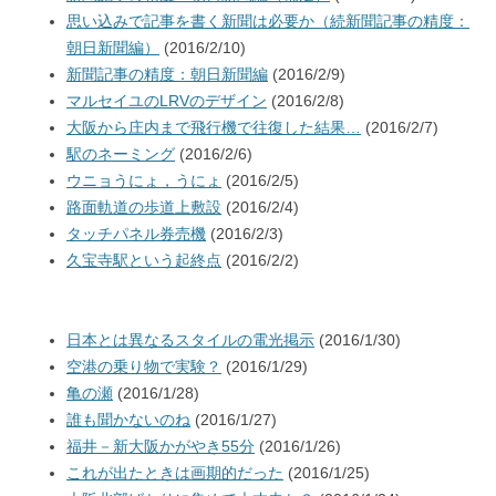
思い込みで記事を書く新聞は必要か（続新聞記事の精度：
朝日新聞編）
(2016/2/10)
新聞記事の精度：朝日新聞編
(2016/2/9)
マルセイユのLRVのデザイン
(2016/2/8)
大阪から庄内まで飛行機で往復した結果…
(2016/2/7)
駅のネーミング
(2016/2/6)
ウニョうにょ，うにょ
(2016/2/5)
路面軌道の歩道上敷設
(2016/2/4)
タッチパネル券売機
(2016/2/3)
久宝寺駅という起終点
(2016/2/2)
日本とは異なるスタイルの電光掲示
(2016/1/30)
空港の乗り物で実験？
(2016/1/29)
亀の瀬
(2016/1/28)
誰も聞かないのね
(2016/1/27)
福井－新大阪かがやき55分
(2016/1/26)
これが出たときは画期的だった
(2016/1/25)