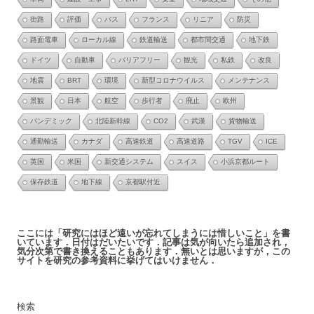
街路
評価
バス
フランス
リニア
防災
路面電車
ローカル線
鉄道輸送
都市間交通
地下鉄
ドイツ
自動車
バリアフリー
観光
私鉄
改良
地震
BRT
環境
新型コロナウイルス
メンテナンス
景観
日本
航空
歩行者
廃止
欧州
パンデミック
北陸新幹線
CO2
武漢
貨物輸送
通勤輸送
カナダ
高速鉄道
高速道路
TGV
ICE
英国
米国
新交通システム
スイス
小浜京都ルート
保存鉄道
地下線
京都駅付近
ここには「研究にはほど遠いが忘れてしまうには惜しいこと」を書
いています．日付はだいたいです．記事は気が向いたら追加され，
気分次第で書き換えることもあります．無いとは思いますが，この
サイトを研究の参考資料に挙げてはいけません．
検索