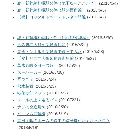
続・新幹線札幌駅の件（地下ならここか？）
(2016/6/4)
続・新幹線札幌駅の件（駅の西側編）
(2016/6/3)
【祝】ゴッタルトベーストンネル開通
(2016/6/2)
続・新幹線札幌駅の件（1番線2番線編）
(2016/5/30)
あの渡島大野が新幹線駅に
(2016/5/29)
青函トンネルを新幹線で通ってみた
(2016/5/28)
【祝】リニア大阪延伸時期短縮
(2016/5/27)
草木も眠る丑三つ時…
(2016/5/26)
スーパーカー
(2016/5/25)
耳つき？
(2016/5/24)
散水装置
(2016/5/23)
転落検知マット
(2016/5/22)
レールの上を走るバス
(2016/5/21)
ナゾの交通規制
(2016/5/20)
ミニマム新幹線
(2016/5/19)
京田辺駅のホームの途中の信号機がなくなったワケ
(2016/5/18)