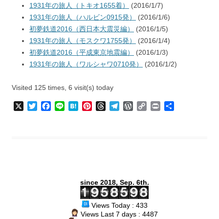
1931年の旅人（トキオ1655着）
(2016/1/7)
1931年の旅人（ハルビン0915発）
(2016/1/6)
初夢鉄道2016（西日本大震災編）
(2016/1/5)
1931年の旅人（モスクワ1755発）
(2016/1/4)
初夢鉄道2016（平成東京地震編）
(2016/1/3)
1931年の旅人（ワルシャワ0710発）
(2016/1/2)
Visited 125 times, 6 visit(s) today
X
T
F
L
H
P
T
T
W
C
P
共
w
a
i
a
i
h
e
o
o
r
有
i
c
n
t
n
r
l
r
p
i
t
e
e
e
t
e
e
d
y
n
t
b
n
e
a
g
P
L
t
e
o
a
r
d
r
r
i
r
o
e
s
a
e
n
k
s
m
s
k
since 2018, Sep. 6th.
t
s
Views Today : 433
Views Last 7 days : 4487