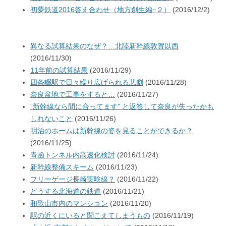
初夢鉄道2016答え合わせ（地方創生編−２）
(2016/12/2)
異なる試算結果のなぜ？…北陸新幹線敦賀以西
(2016/11/30)
11年前の試算結果
(2016/11/29)
四条畷駅で日々繰り広げられる悲劇
(2016/11/28)
奈良盆地で工事をすると…
(2016/11/27)
”新幹線なら間に合ってます” と返答して奈良が失ったかも
しれないこと
(2016/11/26)
明治のホームは新幹線の姿を見ることができるか？
(2016/11/25)
青函トンネル内高速化検討
(2016/11/24)
新幹線整備スキーム
(2016/11/23)
フリーゲージ長崎実験線？
(2016/11/22)
どうする北海道の鉄道
(2016/11/21)
和歌山市内のマンション
(2016/11/20)
駅の近くにいると聞こえてしまうもの
(2016/11/19)