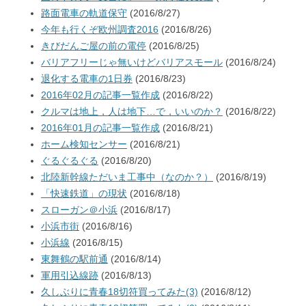
路面電車の軌道保守
(2016/8/27)
今年も行くぞ欧州調査2016
(2016/8/26)
きびだんご屋の前の電停
(2016/8/25)
バリアフリーじゃ無いけどバリアスモール
(2016/8/24)
退化する電車の1日券
(2016/8/23)
2016年02月の記事一覧作成
(2016/8/22)
クルマは地上，人は地下…で，いいのか？
(2016/8/22)
2016年01月の記事一覧作成
(2016/8/21)
ホーム検知センサー
(2016/8/21)
ぐるぐるぐる
(2016/8/20)
北陸新幹線ただいま工事中（なのか？）
(2016/8/19)
「快速鉄道」の現状
(2016/8/18)
スローガン＠小浜
(2016/8/17)
小浜市街
(2016/8/16)
小浜線
(2016/8/15)
東舞鶴の駅前通
(2016/8/14)
軍用引込線跡
(2016/8/13)
久しぶりに青春18切符買ってみた(3)
(2016/8/12)