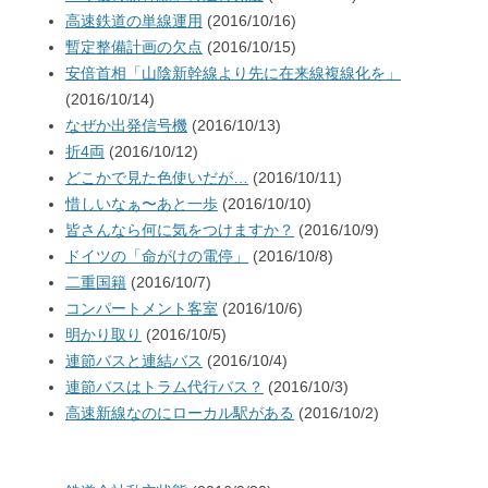
高速鉄道の単線運用
(2016/10/16)
暫定整備計画の欠点
(2016/10/15)
安倍首相「山陰新幹線より先に在来線複線化を」
(2016/10/14)
なぜか出発信号機
(2016/10/13)
折4両
(2016/10/12)
どこかで見た色使いだが…
(2016/10/11)
惜しいなぁ〜あと一歩
(2016/10/10)
皆さんなら何に気をつけますか？
(2016/10/9)
ドイツの「命がけの電停」
(2016/10/8)
二重国籍
(2016/10/7)
コンパートメント客室
(2016/10/6)
明かり取り
(2016/10/5)
連節バスと連結バス
(2016/10/4)
連節バスはトラム代行バス？
(2016/10/3)
高速新線なのにローカル駅がある
(2016/10/2)