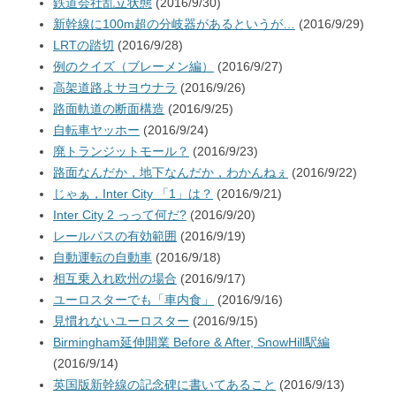
鉄道会社乱立状態
(2016/9/30)
新幹線に100m超の分岐器があるというが…
(2016/9/29)
LRTの踏切
(2016/9/28)
例のクイズ（ブレーメン編）
(2016/9/27)
高架道路よサヨウナラ
(2016/9/26)
路面軌道の断面構造
(2016/9/25)
自転車ヤッホー
(2016/9/24)
廃トランジットモール？
(2016/9/23)
路面なんだか，地下なんだか，わかんねぇ
(2016/9/22)
じゃぁ，Inter City 「1」は？
(2016/9/21)
Inter City 2 っって何だ?
(2016/9/20)
レールパスの有効範囲
(2016/9/19)
自動運転の自動車
(2016/9/18)
相互乗入れ欧州の場合
(2016/9/17)
ユーロスターでも「車内食」
(2016/9/16)
見慣れないユーロスター
(2016/9/15)
Birmingham延伸開業 Before & After, SnowHill駅編
(2016/9/14)
英国版新幹線の記念碑に書いてあること
(2016/9/13)