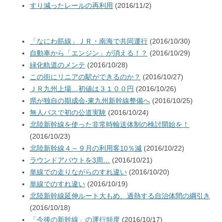
すり減ったレールの再利用
(2016/11/2)
「なにわ筋線」ＪＲ・南海で共同運行
(2016/10/30)
自動車から「エンジン」が消える！？
(2016/10/29)
緑化軌道のメンテ
(2016/10/28)
この街にリニアの駅ができるのか？
(2016/10/27)
ＪＲ九州上場…初値は３１００円
(2016/10/26)
県が独自の期成会-東九州新幹線整備へ
(2016/10/25)
無人バスで初の公道実験
(2016/10/24)
北陸新幹線を使った非常時輸送体制の検討開始を！
(2016/10/23)
北陸新幹線４～９月の利用客10％減
(2016/10/22)
ラウンドアバウトを3周…
(2016/10/21)
単線での走りながらのすれ違い
(2016/10/20)
単線でのすれ違い
(2016/10/19)
北陸新幹線延伸ルート大もめ、過熱する自治体間の綱引き
(2016/10/18)
「今後の新幹線」の運行頻度
(2016/10/17)