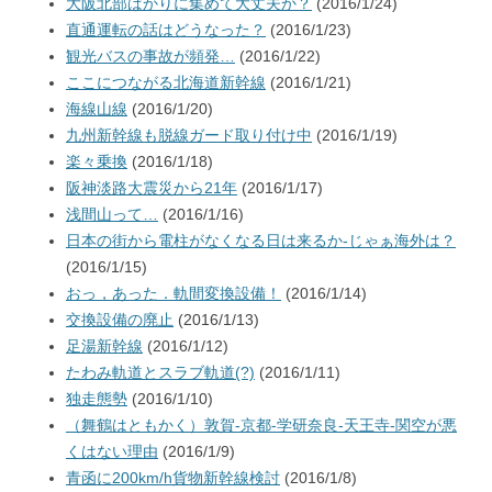
大阪北部ばかりに集めて大丈夫か？
(2016/1/24)
直通運転の話はどうなった？
(2016/1/23)
観光バスの事故が頻発…
(2016/1/22)
ここにつながる北海道新幹線
(2016/1/21)
海線山線
(2016/1/20)
九州新幹線も脱線ガード取り付け中
(2016/1/19)
楽々乗換
(2016/1/18)
阪神淡路大震災から21年
(2016/1/17)
浅間山って…
(2016/1/16)
日本の街から電柱がなくなる日は来るか-じゃぁ海外は？
(2016/1/15)
おっ，あった．軌間変換設備！
(2016/1/14)
交換設備の廃止
(2016/1/13)
足湯新幹線
(2016/1/12)
たわみ軌道とスラブ軌道(?)
(2016/1/11)
独走態勢
(2016/1/10)
（舞鶴はともかく）敦賀-京都-学研奈良-天王寺-関空が悪
くはない理由
(2016/1/9)
青函に200km/h貨物新幹線検討
(2016/1/8)