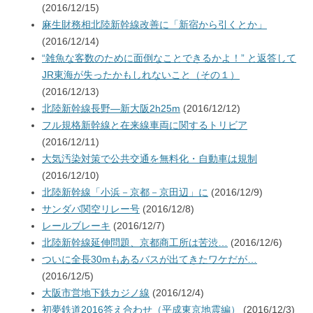
(2016/12/15)
麻生財務相北陸新幹線改善に「新宿から引くとか」
(2016/12/14)
“雑魚な客数のために面倒なことできるかよ！” と返答して
JR東海が失ったかもしれないこと（その１）
(2016/12/13)
北陸新幹線長野―新大阪2h25m
(2016/12/12)
フル規格新幹線と在来線車両に関するトリビア
(2016/12/11)
大気汚染対策で公共交通を無料化・自動車は規制
(2016/12/10)
北陸新幹線「小浜－京都－京田辺」に
(2016/12/9)
サンダバ関空リレー号
(2016/12/8)
レールブレーキ
(2016/12/7)
北陸新幹線延伸問題、京都商工所は苦渋…
(2016/12/6)
ついに全長30mもあるバスが出てきたワケだが…
(2016/12/5)
大阪市営地下鉄カジノ線
(2016/12/4)
初夢鉄道2016答え合わせ（平成東京地震編）
(2016/12/3)