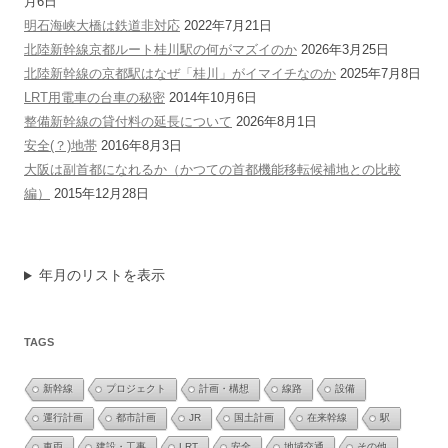
月6日
明石海峡大橋は鉄道非対応
2022年7月21日
北陸新幹線京都ルート桂川駅の何がマズイのか
2026年3月25日
北陸新幹線の京都駅はなぜ「桂川」がイマイチなのか
2025年7月8日
LRT用電車の台車の秘密
2014年10月6日
整備新幹線の貸付料の延長について
2026年8月1日
安全(？)地帯
2016年8月3日
大阪は副首都になれるか（かつての首都機能移転候補地との比較
編）
2015年12月28日
年月のリストを表示
TAGS
新幹線
プロジェクト
計画・構想
線路
設備
運行計画
都市計画
JR
国土計画
在来幹線
駅
車両
建設・工事
LRT
安全
地域交通
その他