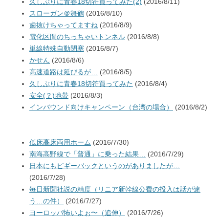
久しぶりに青春18切符買ってみた(2)
(2016/8/11)
スローガン＠舞鶴
(2016/8/10)
歯抜けちゃってますね
(2016/8/9)
電化区間のちっちゃいトンネル
(2016/8/8)
単線特殊自動閉塞
(2016/8/7)
かせん
(2016/8/6)
高速道路は延びるが…
(2016/8/5)
久しぶりに青春18切符買ってみた
(2016/8/4)
安全(？)地帯
(2016/8/3)
インバウンド向けキャンペーン（台湾の場合）
(2016/8/2)
低床高床両用ホーム
(2016/7/30)
南海高野線で「普通」に乗った結果…
(2016/7/29)
日本にもピギーバックというのがありましたが…
(2016/7/28)
毎日新聞社説の精度（リニア新幹線公費の投入は話が違
う…の件）
(2016/7/27)
ヨーロッパ怖いよぉ〜（追伸）
(2016/7/26)