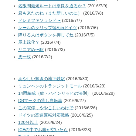
名阪間最短ルートは奈良を通るか？
(2016/7/9)
君も来たのね（まだ新しいのに）
(2016/7/8)
ドレミファソラシド〜
(2016/7/7)
レールのクリップ留めinドイツ
(2016/7/6)
降りる人はボタンを押してね
(2016/7/5)
屋上緑化？
(2016/7/4)
リニアめ〜駅
(2016/7/3)
皮一枚
(2016/7/2)
あやしい輝きの地下鉄駅
(2016/6/30)
ミュンヘンのトランジットモール
(2016/6/29)
14両編成（続・ハインリッヒの法則）
(2016/6/28)
DBマークの貸し自転車
(2016/6/27)
この電停，ややこしいわけで
(2016/6/26)
ドイツの高速運転対応戦略
(2016/6/25)
120分以上
(2016/6/24)
ICEの中でお腹が空いたら
(2016/6/23)