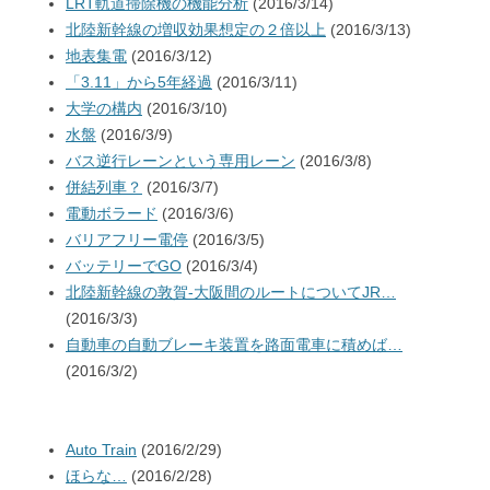
LRT軌道掃除機の機能分析
(2016/3/14)
北陸新幹線の増収効果想定の２倍以上
(2016/3/13)
地表集電
(2016/3/12)
「3.11」から5年経過
(2016/3/11)
大学の構内
(2016/3/10)
水盤
(2016/3/9)
バス逆行レーンという専用レーン
(2016/3/8)
併結列車？
(2016/3/7)
電動ボラード
(2016/3/6)
バリアフリー電停
(2016/3/5)
バッテリーでGO
(2016/3/4)
北陸新幹線の敦賀-大阪間のルートについてJR…
(2016/3/3)
自動車の自動ブレーキ装置を路面電車に積めば…
(2016/3/2)
Auto Train
(2016/2/29)
ほらな…
(2016/2/28)