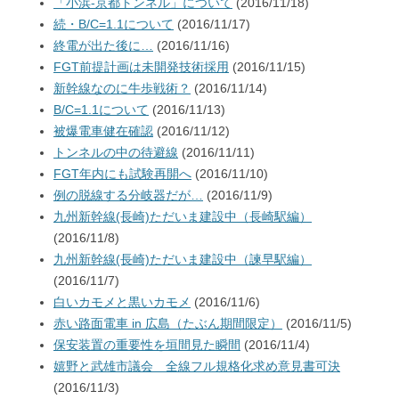
「小浜-京都トンネル」について
(2016/11/18)
続・B/C=1.1について
(2016/11/17)
終電が出た後に…
(2016/11/16)
FGT前提計画は未開発技術採用
(2016/11/15)
新幹線なのに牛歩戦術？
(2016/11/14)
B/C=1.1について
(2016/11/13)
被爆電車健在確認
(2016/11/12)
トンネルの中の待避線
(2016/11/11)
FGT年内にも試験再開へ
(2016/11/10)
例の脱線する分岐器だが…
(2016/11/9)
九州新幹線(長崎)ただいま建設中（長崎駅編）
(2016/11/8)
九州新幹線(長崎)ただいま建設中（諫早駅編）
(2016/11/7)
白いカモメと黒いカモメ
(2016/11/6)
赤い路面電車 in 広島（たぶん期間限定）
(2016/11/5)
保安装置の重要性を垣間見た瞬間
(2016/11/4)
嬉野と武雄市議会 全線フル規格化求め意見書可決
(2016/11/3)