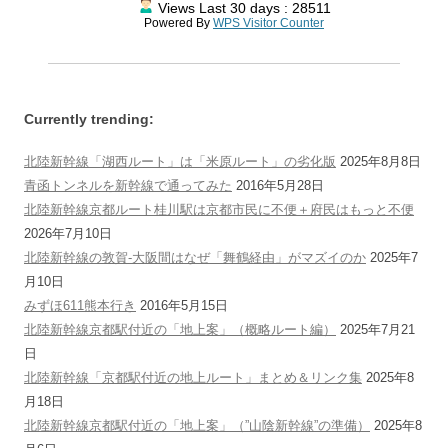
Views Last 30 days : 28511
Powered By
WPS Visitor Counter
Currently trending:
北陸新幹線「湖西ルート」は「米原ルート」の劣化版
2025年8月8日
青函トンネルを新幹線で通ってみた
2016年5月28日
北陸新幹線京都ルート桂川駅は京都市民に不便＋府民はもっと不便
2026年7月10日
北陸新幹線の敦賀-大阪間はなぜ「舞鶴経由」がマズイのか
2025年7
月10日
みずほ611熊本行き
2016年5月15日
北陸新幹線京都駅付近の「地上案」（概略ルート編）
2025年7月21
日
北陸新幹線「京都駅付近の地上ルート」まとめ＆リンク集
2025年8
月18日
北陸新幹線京都駅付近の「地上案」（”山陰新幹線”の準備）
2025年8