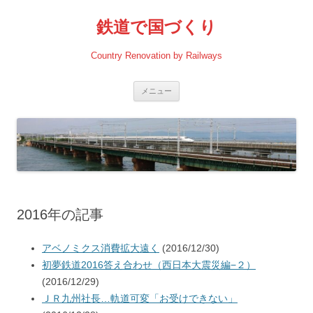
コ
ン
鉄道で国づくり
テ
ン
ツ
へ
Country Renovation by Railways
ス
キ
ッ
プ
メニュー
2016年の記事
アベノミクス消費拡大遠く
(2016/12/30)
初夢鉄道2016答え合わせ（西日本大震災編−２）
(2016/12/29)
ＪＲ九州社長…軌道可変「お受けできない」