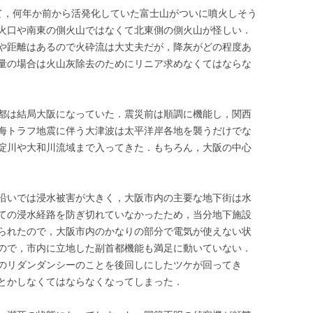
て，何年か前から活発化していた富士山がついに噴火しそう
火口や南東の側火山ではなくて北東側の側火山が怪しい．
や距離はあるので火砕流は大丈夫だが，降灰がどの程度あ
量の場合は火山灰除去のためにリニア求めなくてはならな
都は結局大阪になっていた．震災前は順調に機能し，関西
海トラフ地震に伴う大津波は太平洋岸各地を襲うだけでな
淀川や大和川流域まで入ってきた．もちろん，大阪の中心
沿いでは浸水被害が大きく，大阪市内の主要な地下街は水
ての浸水経路を防ぎ切れていなかったため，当分地下施設
られたので，大阪市内のかなりの部分で電気が使えない状
ので，市内に立地した副首都機能も満足に動いていない．
のリダンダンシーのことを後回しにしたツケが回ってき
とかしなくてはならなくなってしまった．