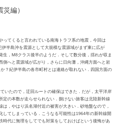
震災編）
やってくると言われている南海トラフ系の地震，今回は
．紀伊半島沖を震源として大規模な震源域がまず東に広が
発生，M8クラス後半のようだ．そして数分後，揺れが収ま
西側へと震源域が広がり，さらに日向灘，沖縄方面へと岩
スか？紀伊半島の各市町村とは連絡が取れない．四国方面の
していたので，迂回ルートの確保はできた．だが，太平洋岸
所定の本数が走らせられない．捌けない旅客は北陸新幹線
線は，やはり浜名湖付近の被害が大きい．砂地盤なので，
化してしまっている．こうなる可能性は1964年の新幹線開
鉄時代に無理をしてでも対策をしておけばという後悔があ