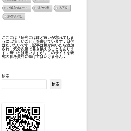
小浜京都ルート
保存鉄道
地下線
京都駅付近
ここには「研究にはほど遠いが忘れてしま
うには惜しいこと」を書いています．日付
はだいたいです．記事は気が向いたら追加
され，気分次第で書き換えることもありま
す．無いとは思いますが，このサイトを研
究の参考資料に挙げてはいけません．
検索
検索