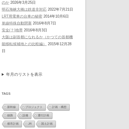
のか
2026年3月25日
明石海峡大橋は鉄道非対応
2022年7月21日
LRT用電車の台車の秘密
2014年10月6日
単線特殊自動閉塞
2016年8月7日
安全(？)地帯
2016年8月3日
大阪は副首都になれるか（かつての首都機
能移転候補地との比較編）
2015年12月28
日
年月のリストを表示
TAGS
新幹線
プロジェクト
計画・構想
線路
設備
運行計画
都市計画
JR
国土計画