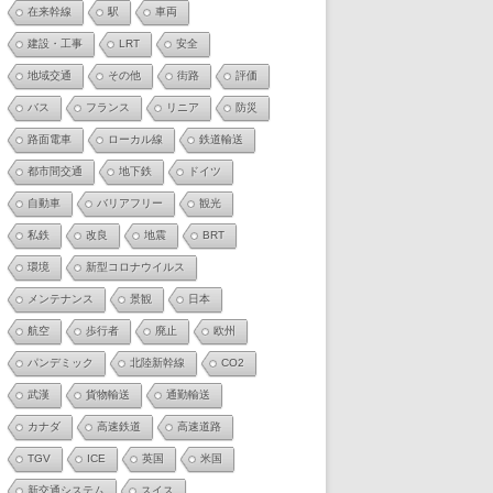
在来幹線
駅
車両
建設・工事
LRT
安全
地域交通
その他
街路
評価
バス
フランス
リニア
防災
路面電車
ローカル線
鉄道輸送
都市間交通
地下鉄
ドイツ
自動車
バリアフリー
観光
私鉄
改良
地震
BRT
環境
新型コロナウイルス
メンテナンス
景観
日本
航空
歩行者
廃止
欧州
パンデミック
北陸新幹線
CO2
武漢
貨物輸送
通勤輸送
カナダ
高速鉄道
高速道路
TGV
ICE
英国
米国
新交通システム
スイス