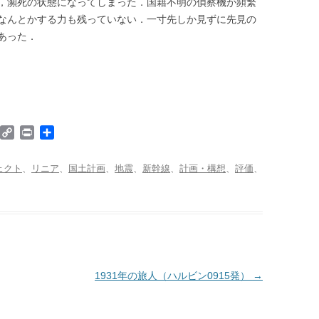
，瀕死の状態になってしまった．国籍不明の偵察機が頻繁
なんとかする力も残っていない．一寸先しか見ずに先見の
あった．
W
C
P
共
o
o
r
有
p
i
ェクト
、
リニア
、
国土計画
、
地震
、
新幹線
、
計画・構想
、
評価
、
d
y
n
P
L
t
i
e
n
k
1931年の旅人（ハルビン0915発）
→