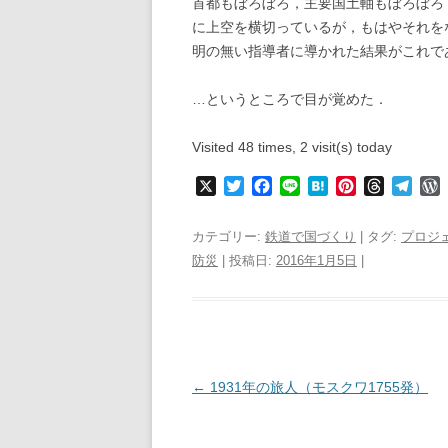
首都もぼろぼろ，主要国土軸もぼろぼろ
に上空を横切っているが，もはやそれを
明の無い指導者に導かれた結果がこれで
…というところで目が覚めた．
Visited 48 times, 2 visit(s) today
X
T
F
L
H
P
T
T
w
a
i
a
i
h
e
i
c
n
t
n
r
l
r
カテゴリー:
鉄道で国づくり
| タグ:
プロジ
t
e
e
e
t
e
e
防災
| 投稿日:
2016年1月5日
|
t
b
n
e
a
g
e
o
a
r
d
r
r
r
o
e
s
a
k
s
m
s
t
s
投
←
1931年の旅人（モスクワ1755発）
稿
ナ