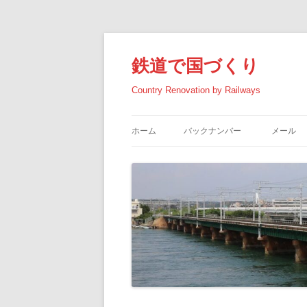
コ
ン
テ
鉄道で国づくり
ン
ツ
へ
Country Renovation by Railways
ス
キ
ッ
プ
ホーム
バックナンバー
メール
2026年の記事
2025年の記事
2024年の記事
2023年の記事
2022年の記事
2021年の記事