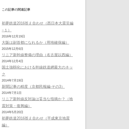
この記事の関連記事
初夢鉄道2016答え合わせ（西日本大震災編
−１）
2016年12月19日
大阪は副首都になれるか（用地確保編）
2015年12月6日
リニア新幹線整備の理由（名古屋以西編）
2014年12月4日
国土強靱化における幹線鉄道網最大のネッ
ク
2014年7月19日
新聞記事の精度（京都民報編-その3）
2014年7月1日
リニア新幹線反対論は妥当な指摘か？（地
震対策・復興編）
2014年5月20日
初夢鉄道2016答え合わせ（平成東京地震
編）