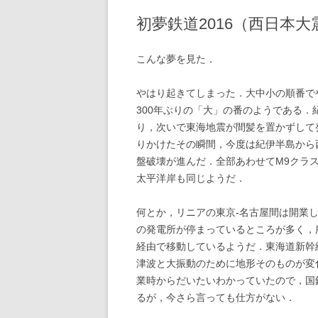
初夢鉄道2016（西日本大
2020年の記事
2019年の記事
こんな夢を見た．
2018年の記事
やはり起きてしまった．大中小の順番で
300年ぶりの「大」の番のようである
2017年の記事
り，次いで東海地震が間髪を置かずして
2016年の記事
りかけたその瞬間，今度は紀伊半島から
盤破壊が進んだ．全部あわせてM9クラ
2015年の記事
太平洋岸も同じようだ．
2014年の記事
何とか，リニアの東京-名古屋間は開業
2013年の記事
の発電所が停まっているところが多く，
経由で移動しているようだ．東海道新幹
2012年の記事
津波と大振動のために地形そのものが変
業時からだいたいわかっていたので，国
2011年の記事
るが，今さら言っても仕方がない．
2010年の記事