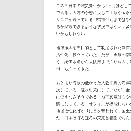
この西日本の震災発生から2ヶ月ほどし
2009年の記事
である．大方の予想に反して山頂や宝永
リニアが通っている都留市付近まではや
2008年の記事
るか楽観できるような状況ではない．多
いかもしれない．
2007年の記事
2006年の記事
地域振興を裏目的として制定された副首
活性化に役立っていた．だが，今般の南
く，紀伊水道から大阪湾まで入り込み，
街にも入ってきた．
もとより海抜の低かった大阪平野の海岸
没している．遮水対策はしていたが，全
は使えなさそうである．地下変電所もや
態になっている．オフィスが機能しない
地域活性化ばかりに目を奪われて，国土
た．日本はぼろぼろの東京首都圏でなん