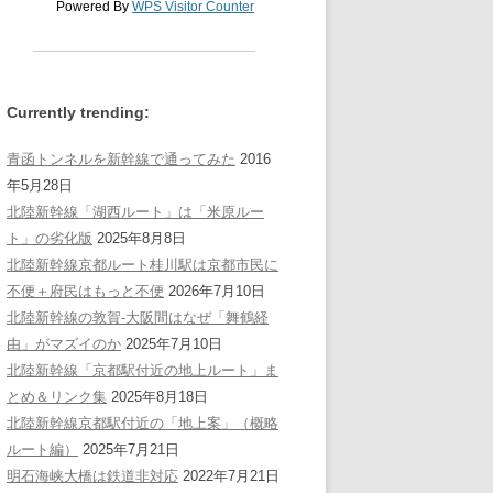
Powered By
WPS Visitor Counter
Currently trending:
青函トンネルを新幹線で通ってみた
2016
年5月28日
北陸新幹線「湖西ルート」は「米原ルー
ト」の劣化版
2025年8月8日
北陸新幹線京都ルート桂川駅は京都市民に
不便＋府民はもっと不便
2026年7月10日
北陸新幹線の敦賀-大阪間はなぜ「舞鶴経
由」がマズイのか
2025年7月10日
北陸新幹線「京都駅付近の地上ルート」ま
とめ＆リンク集
2025年8月18日
北陸新幹線京都駅付近の「地上案」（概略
ルート編）
2025年7月21日
明石海峡大橋は鉄道非対応
2022年7月21日