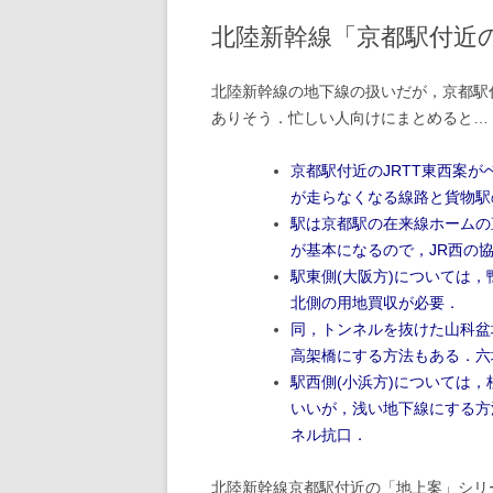
北陸新幹線「京都駅付近
2020年の記事
2019年の記事
北陸新幹線の地下線の扱いだが，京都駅
ありそう．忙しい人向けにまとめると…
2018年の記事
京都駅付近のJRTT東西案
2017年の記事
が走らなくなる線路と貨物駅
2016年の記事
駅は京都駅の在来線ホームの
が基本になるので，JR西の
2015年の記事
駅東側(大阪方)については
北側の用地買収が必要．
2014年の記事
同，トンネルを抜けた山科盆
2013年の記事
高架橋にする方法もある．六
駅西側(小浜方)については
2012年の記事
いいが，浅い地下線にする方
ネル抗口．
2011年の記事
2010年の記事
北陸新幹線京都駅付近の「地上案」シリ