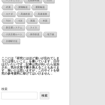
パンデミック
北陸新幹線
CO2
武漢
貨物輸送
通勤輸送
カナダ
高速鉄道
高速道路
TGV
ICE
英国
米国
新交通システム
スイス
小浜京都ルート
保存鉄道
地下線
京都駅付近
ここには「研究にはほど遠いが忘れてしま
うには惜しいこと」を書いています．日付
はだいたいです．記事は気が向いたら追加
され，気分次第で書き換えることもありま
す．無いとは思いますが，このサイトを研
究の参考資料に挙げてはいけません．
検索
検索