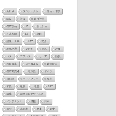
新幹線
プロジェクト
計画・構想
線路
設備
運行計画
都市計画
JR
国土計画
在来幹線
駅
車両
建設・工事
LRT
安全
地域交通
その他
街路
評価
バス
フランス
リニア
防災
路面電車
ローカル線
鉄道輸送
都市間交通
地下鉄
ドイツ
自動車
バリアフリー
観光
私鉄
改良
地震
BRT
環境
新型コロナウイルス
メンテナンス
景観
日本
航空
歩行者
廃止
欧州