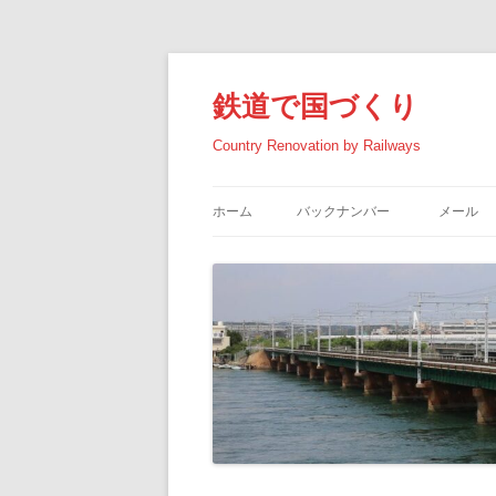
コ
ン
テ
鉄道で国づくり
ン
ツ
へ
Country Renovation by Railways
ス
キ
ッ
プ
ホーム
バックナンバー
メール
2026年の記事
2025年の記事
2024年の記事
2023年の記事
2022年の記事
2021年の記事