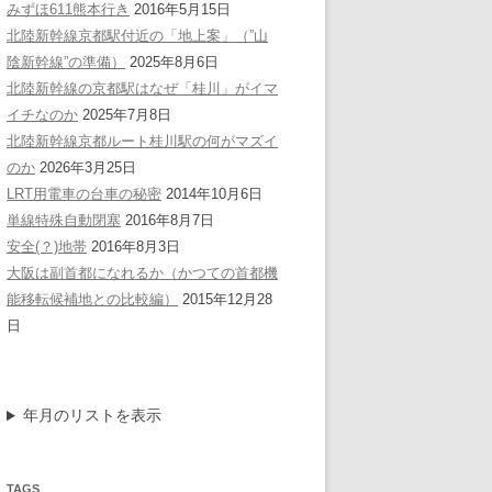
みずほ611熊本行き
2016年5月15日
北陸新幹線京都駅付近の「地上案」（”山
陰新幹線”の準備）
2025年8月6日
北陸新幹線の京都駅はなぜ「桂川」がイマ
イチなのか
2025年7月8日
北陸新幹線京都ルート桂川駅の何がマズイ
のか
2026年3月25日
LRT用電車の台車の秘密
2014年10月6日
単線特殊自動閉塞
2016年8月7日
安全(？)地帯
2016年8月3日
大阪は副首都になれるか（かつての首都機
能移転候補地との比較編）
2015年12月28
日
年月のリストを表示
TAGS