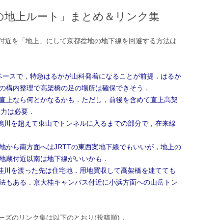
の地上ルート」まとめ＆リンク集
付近を「地上」にして京都盆地の地下線を回避する方法は
がベースで，特急はるかが山科発着になることが前提．はるか
の構内整理で高架橋の足の場所は確保できそう．
直上なら何とかなるかも．ただし，前後を含めて直上高架
協力は必要．
，鴨川を超えて東山でトンネルに入るまでの部分で，在来線
地から南方面へはJRTTの東西案地下線でもいいが，地上の
地蔵付近以南は地下線がいいかも．
，桂川を渡った先は住宅地．用地買収して高架橋を建てても
法もある．京大桂キャンパス付近に小浜方面への山岳トン
ーズのリンク集は以下のとおり(投稿順)．