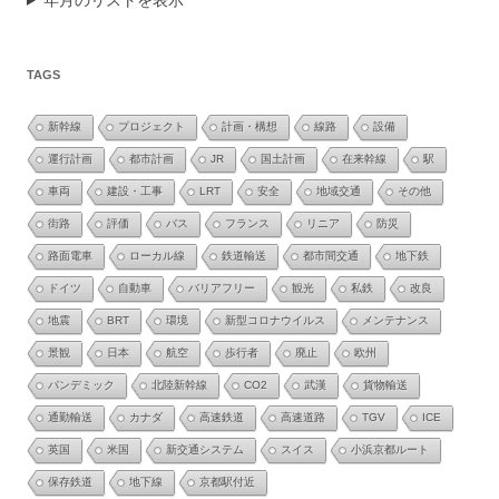
TAGS
新幹線
プロジェクト
計画・構想
線路
設備
運行計画
都市計画
JR
国土計画
在来幹線
駅
車両
建設・工事
LRT
安全
地域交通
その他
街路
評価
バス
フランス
リニア
防災
路面電車
ローカル線
鉄道輸送
都市間交通
地下鉄
ドイツ
自動車
バリアフリー
観光
私鉄
改良
地震
BRT
環境
新型コロナウイルス
メンテナンス
景観
日本
航空
歩行者
廃止
欧州
パンデミック
北陸新幹線
CO2
武漢
貨物輸送
通勤輸送
カナダ
高速鉄道
高速道路
TGV
ICE
英国
米国
新交通システム
スイス
小浜京都ルート
保存鉄道
地下線
京都駅付近