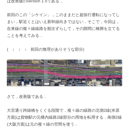
は改善版のversion 1.5である．
前回のこの「シケイン」，このままだと超徐行運転になってし
まい，駅近くとはいえ新幹線向きではない．そこで，今回は，
在来線の複々線線路を順次ずらして，その隙間に橋脚を立てる
ことを考えてみる．
( ↓ ↓ ↓ 前回の無理がありそうな部分)
さて，改善版である．
大宮通り跨線橋をくぐる段階で，複々線の線路の北側2線(米原
方面)は貨物駅の元構内線路2線部分の用地を転用する．南側2線
(大阪方面)は元の複々線の空間を使う．