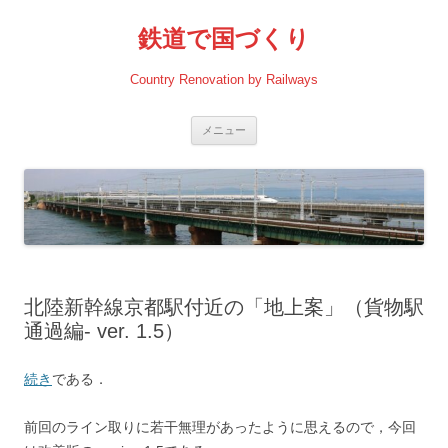
コ
ン
鉄道で国づくり
テ
ン
ツ
へ
Country Renovation by Railways
ス
キ
ッ
プ
メニュー
北陸新幹線京都駅付近の「地上案」（貨物駅
通過編- ver. 1.5）
続き
である．
前回のライン取りに若干無理があったように思えるので，今回