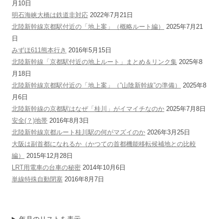
月10日
明石海峡大橋は鉄道非対応
2022年7月21日
北陸新幹線京都駅付近の「地上案」（概略ルート編）
2025年7月21
日
みずほ611熊本行き
2016年5月15日
北陸新幹線「京都駅付近の地上ルート」まとめ＆リンク集
2025年8
月18日
北陸新幹線京都駅付近の「地上案」（”山陰新幹線”の準備）
2025年8
月6日
北陸新幹線の京都駅はなぜ「桂川」がイマイチなのか
2025年7月8日
安全(？)地帯
2016年8月3日
北陸新幹線京都ルート桂川駅の何がマズイのか
2026年3月25日
大阪は副首都になれるか（かつての首都機能移転候補地との比較
編）
2015年12月28日
LRT用電車の台車の秘密
2014年10月6日
単線特殊自動閉塞
2016年8月7日
年月のリストを表示