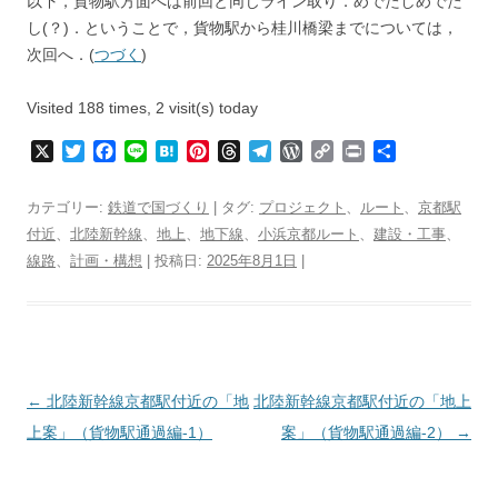
以下，貨物駅方面へは前回と同じライン取り．めでたしめでた
し(？)．
ということで，貨物駅から桂川橋梁までについては，
次回へ．(
つづく
)
Visited 188 times, 2 visit(s) today
X
T
F
L
H
P
T
T
W
C
P
共
w
a
i
a
i
h
e
o
o
r
有
i
c
n
t
n
r
l
r
p
i
カテゴリー:
鉄道で国づくり
| タグ:
プロジェクト
、
ルート
、
京都駅
t
e
e
e
t
e
e
d
y
n
付近
、
北陸新幹線
、
地上
、
地下線
、
小浜京都ルート
、
建設・工事
、
t
b
n
e
a
g
P
L
t
線路
、
計画・構想
e
o
| 投稿日:
a
2025年8月1日
r
d
r
|
r
i
r
o
e
s
a
e
n
k
s
m
s
k
t
s
投
←
北陸新幹線京都駅付近の「地
北陸新幹線京都駅付近の「地上
稿
上案」（貨物駅通過編-1）
案」（貨物駅通過編-2）
→
ナ
ビ