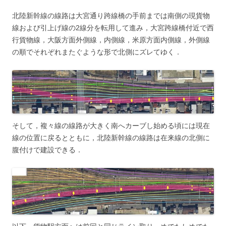
北陸新幹線の線路は大宮通り跨線橋の手前までは南側の現貨物
線および引上げ線の2線分を転用して進み，大宮跨線橋付近で西
行貨物線，大阪方面外側線，内側線，米原方面内側線，外側線
の順でそれぞれまたぐような形で北側にズレてゆく．
そして，複々線の線路が大きく南へカーブし始める頃には現在
線の位置に戻るとともに，北陸新幹線の線路は在来線の北側に
腹付けで建設できる．