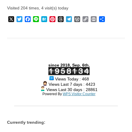
Visited 204 times, 4 visit(s) today
X
T
F
L
H
P
T
T
W
C
P
共
w
a
i
a
i
h
e
o
o
r
有
i
c
n
t
n
r
l
r
p
i
t
e
e
e
t
e
e
d
y
n
t
b
n
e
a
g
P
L
t
e
o
a
r
d
r
r
i
r
o
e
s
a
e
n
k
s
m
s
k
since 2018, Sep. 6th.
t
s
Views Today : 468
Views Last 7 days : 4423
Views Last 30 days : 28861
Powered By
WPS Visitor Counter
Currently trending: