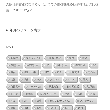
大阪は副首都になれるか（かつての首都機能移転候補地との比較
編）
2015年12月28日
年月のリストを表示
TAGS
新幹線
プロジェクト
計画・構想
線路
設備
運行計画
都市計画
JR
国土計画
在来幹線
駅
車両
建設・工事
LRT
安全
地域交通
その他
街路
評価
バス
フランス
リニア
防災
路面電車
ローカル線
鉄道輸送
都市間交通
地下鉄
ドイツ
自動車
バリアフリー
観光
私鉄
改良
地震
BRT
環境
新型コロナウイルス
メンテナンス
景観
日本
航空
歩行者
廃止
欧州