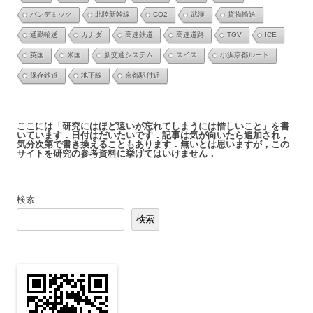
パンデミック
北陸新幹線
CO2
武漢
貨物輸送
通勤輸送
カナダ
高速鉄道
高速道路
TGV
ICE
英国
米国
新交通システム
スイス
小浜京都ルート
保存鉄道
地下線
京都駅付近
ここには「研究にはほど遠いが忘れてしまうには惜しいこと」を書
いています．日付はだいたいです．記事は気が向いたら追加され，
気分次第で書き換えることもあります．無いとは思いますが，この
サイトを研究の参考資料に挙げてはいけません．
検索
検索