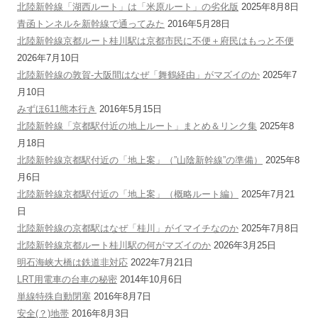
北陸新幹線「湖西ルート」は「米原ルート」の劣化版
2025年8月8日
青函トンネルを新幹線で通ってみた
2016年5月28日
北陸新幹線京都ルート桂川駅は京都市民に不便＋府民はもっと不便
2026年7月10日
北陸新幹線の敦賀-大阪間はなぜ「舞鶴経由」がマズイのか
2025年7
月10日
みずほ611熊本行き
2016年5月15日
北陸新幹線「京都駅付近の地上ルート」まとめ＆リンク集
2025年8
月18日
北陸新幹線京都駅付近の「地上案」（”山陰新幹線”の準備）
2025年8
月6日
北陸新幹線京都駅付近の「地上案」（概略ルート編）
2025年7月21
日
北陸新幹線の京都駅はなぜ「桂川」がイマイチなのか
2025年7月8日
北陸新幹線京都ルート桂川駅の何がマズイのか
2026年3月25日
明石海峡大橋は鉄道非対応
2022年7月21日
LRT用電車の台車の秘密
2014年10月6日
単線特殊自動閉塞
2016年8月7日
安全(？)地帯
2016年8月3日