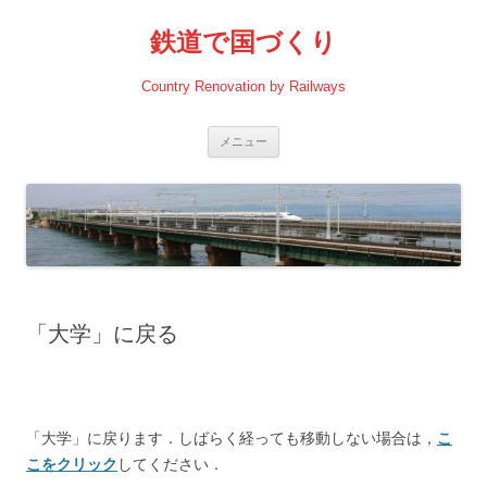
コ
ン
鉄道で国づくり
テ
ン
ツ
へ
Country Renovation by Railways
ス
キ
ッ
プ
メニュー
「大学」に戻る
「大学」に戻ります．しばらく経っても移動しない場合は，
こ
こをクリック
してください．