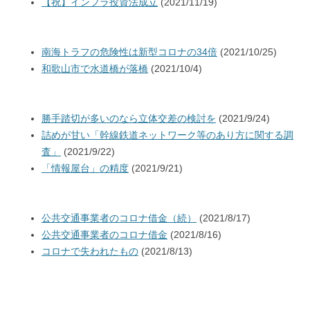
【祝】インフラ投資法成立
(2021/11/19)
南海トラフの危険性は新型コロナの34倍
(2021/10/25)
和歌山市で水道橋が落橋
(2021/10/4)
勝手踏切が多いのなら立体交差の検討を
(2021/9/24)
詰めが甘い「幹線鉄道ネットワーク等のあり方に関する調
査」
(2021/9/22)
「情報屋台」の精度
(2021/9/21)
公共交通事業者のコロナ借金（続）
(2021/8/17)
公共交通事業者のコロナ借金
(2021/8/16)
コロナで失われたもの
(2021/8/13)