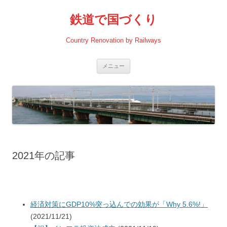
コ
ン
鉄道で国づくり
テ
ン
ツ
へ
Country Renovation by Railways
ス
キ
ッ
プ
メニュー
2021年の記事
経済対策にGDP10%突っ込んでの効果が「Why 5.6%!」
(2021/11/21)