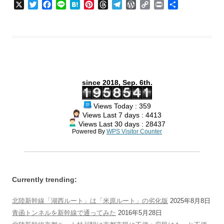
X
T
F
L
H
P
T
T
W
C
P
共
w
a
i
a
i
h
e
o
o
r
有
i
c
n
t
n
r
l
r
p
i
t
e
e
e
t
e
e
d
y
n
t
b
n
e
a
g
P
L
t
e
o
a
r
d
r
r
i
r
o
e
s
a
e
n
k
s
m
s
k
since 2018, Sep. 6th.
t
s
Views Today : 359
Views Last 7 days : 4413
Views Last 30 days : 28437
Powered By
WPS Visitor Counter
Currently trending:
北陸新幹線「湖西ルート」は「米原ルート」の劣化版
2025年8月8日
青函トンネルを新幹線で通ってみた
2016年5月28日