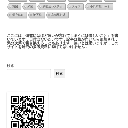
英国
米国
新交通システム
スイス
小浜京都ルート
保存鉄道
地下線
京都駅付近
ここには「研究にはほど遠いが忘れてしまうには惜しいこと」を書
いています．日付はだいたいです．記事は気が向いたら追加され，
気分次第で書き換えることもあります．無いとは思いますが，この
サイトを研究の参考資料に挙げてはいけません．
検索
検索