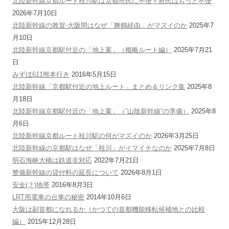
北陸新幹線京都ルート桂川駅は京都市民に不便＋府民はもっと不便
2026年7月10日
北陸新幹線の敦賀-大阪間はなぜ「舞鶴経由」がマズイのか
2025年7
月10日
北陸新幹線京都駅付近の「地上案」（概略ルート編）
2025年7月21
日
みずほ611熊本行き
2016年5月15日
北陸新幹線「京都駅付近の地上ルート」まとめ＆リンク集
2025年8
月18日
北陸新幹線京都駅付近の「地上案」（”山陰新幹線”の準備）
2025年8
月6日
北陸新幹線京都ルート桂川駅の何がマズイのか
2026年3月25日
北陸新幹線の京都駅はなぜ「桂川」がイマイチなのか
2025年7月8日
明石海峡大橋は鉄道非対応
2022年7月21日
整備新幹線の貸付料の延長について
2026年8月1日
安全(？)地帯
2016年8月3日
LRT用電車の台車の秘密
2014年10月6日
大阪は副首都になれるか（かつての首都機能移転候補地との比較
編）
2015年12月28日