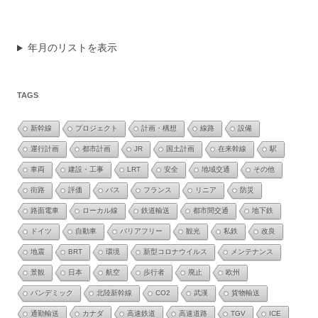
年月のリストを表示
TAGS
新幹線
プロジェクト
計画・構想
線路
設備
運行計画
都市計画
JR
国土計画
在来幹線
駅
車両
建設・工事
LRT
安全
地域交通
その他
街路
評価
バス
フランス
リニア
防災
路面電車
ローカル線
鉄道輸送
都市間交通
地下鉄
ドイツ
自動車
バリアフリー
観光
私鉄
改良
地震
BRT
環境
新型コロナウイルス
メンテナンス
景観
日本
航空
歩行者
廃止
欧州
パンデミック
北陸新幹線
CO2
武漢
貨物輸送
通勤輸送
カナダ
高速鉄道
高速道路
TGV
ICE