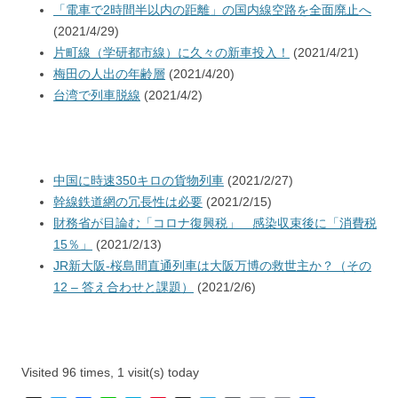
「電車で2時間半以内の距離」の国内線空路を全面廃止へ
(2021/4/29)
片町線（学研都市線）に久々の新車投入！
(2021/4/21)
梅田の人出の年齢層
(2021/4/20)
台湾で列車脱線
(2021/4/2)
中国に時速350キロの貨物列車
(2021/2/27)
幹線鉄道網の冗長性は必要
(2021/2/15)
財務省が目論む「コロナ復興税」 感染収束後に「消費税
15％」
(2021/2/13)
JR新大阪-桜島間直通列車は大阪万博の救世主か？（その
12 – 答え合わせと課題）
(2021/2/6)
Visited 96 times, 1 visit(s) today