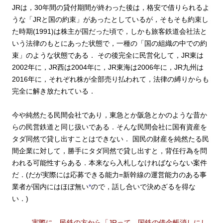
JRは，30年間の貸付期間が終わった後は，格安で借りられるよ
うな「JRと国の約束」があったとしているが，そもそも約束し
た時期(1991)は株主が国だった頃で，しかも旅客鉄道会社法と
いう法律のもとにあった状態で，一種の「国の組織の中での約
束」のような状態である．
その後完全に民営化して，JR東は
2002年に，JR西は2004年に，JR東海は2006年に，JR九州は
2016年に，それぞれ株が全部売り払われて，法律の縛りからも
完全に解き放たれている．
今や純然たる民間会社であり，東急とか阪急とかのような昔か
らの民営鉄道と同じ扱いである．そんな民間会社に国有資産を
タダ同然で貸し出すことはできない．
国民の財産を純然たる民
間企業に対して，勝手にタダ同然で貸し出すと，背任行為を問
われる可能性すらある．本来なら入札しなければならない案件
だ．(だが実際には応募できる能力=新幹線の運営能力のある事
業者が国内にはほぼ無い
*
ので，話し合いで決めざるを得な
い．)
実際に，民鉄の方から「JRって，国鉄の借金帳消しにし