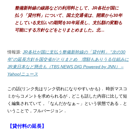
整備新幹線の線路などの利用料として、JR各社が国に
払う「貸付料」について、国土交通省は、開業から30年
としている支払いの期間を30年延長し、支払額の変動も
可能にする方針などをとりまとめました。北…
情報源:
JR各社が国に支払う整備新幹線の「貸付料」 “次の30
年”の延長方針を国交省がとりまとめ 増額もありうる仕組みに
JR東日本など懸念も（TBS NEWS DIG Powered by JNN） –
Yahoo!ニュース
この話(リンク先はリンク切れになりやすいかも)．
時折マスコ
ミからコメントを求められるが，どこも話した内容に比して短
く編集されていて，「なんだかなぁ～」という状態である．と
いうことで，フルバージョン．
【貸付料の延長】