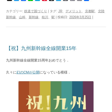
w
a
i
a
i
h
e
o
o
r
有
i
c
n
t
n
r
l
r
p
i
カテゴリー:
鉄道で国づくり
| タグ:
JR
、
デメリット
、
京都駅
、
北陸
t
e
e
e
t
e
e
d
y
n
新幹線
、
山科
、
新幹線
、
桂川
、
駅
| 投稿日:
2026年3月25日
|
t
b
n
e
a
g
P
L
t
e
o
a
r
d
r
r
i
r
o
e
s
a
e
n
k
s
m
s
k
t
s
【祝】九州新幹線全線開業15年
九州新幹線全線開業15周年おめでとう．
久々に
幻のCMが公開
になっている模様．