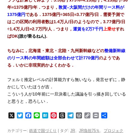
ラフな計算してみよう．5.5兆円 x75%=4.13兆円，4.13兆円÷30
年=1375億円/年．つまり，
敦賀–大阪間だけの年間リース料が
1375億円
である．1375億円÷365日=3.77億円/日．需要予測で
はこの区間の利用者数は1.4万人/日のようなので，3.77億円/日
÷1.4万人/日=2.7万円/人．つまり，
運賃を2万7千円
上乗
せ
すれ
ばOK
(誰が乗るねん)
.
ちなみに，北海道・東北・北陸・九州新幹線などの
整備新幹線
のリース料の年間総額は全部合わせて計770億円
のようであ
る．いかに非現実的かよくわかる．
フェルミ推定レベルの計算能力すら無いなら，発言せずに，静
かにしていたほうが吉．
こういう人が10年前に一旦決着した議論を引っ掻き回している
と思うと，恐ろしい．
X
T
F
L
H
P
T
T
W
C
P
共
w
a
i
a
i
h
e
o
o
r
有
i
c
n
t
n
r
l
r
p
i
カテゴリー:
鉄道で国づくり
| タグ:
JR
、
JR負担75％
、
プロジェク
t
e
e
e
t
e
e
d
y
n