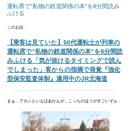
運転席で”私物の鉄道関係の本”を8分間読み
ふける
このお話．
【乗客は見ていた】50代運転士が列車の
運転席で”私物の鉄道関係の本”を8分間読
みふける「気が抜けるタイミングで読ん
でしまった」客からの指摘で発覚『強化
型保安監査体制』適用中のJR北海道
まぁ，アカンといえばあかんが，こっちのほうがすごいぞぉ．