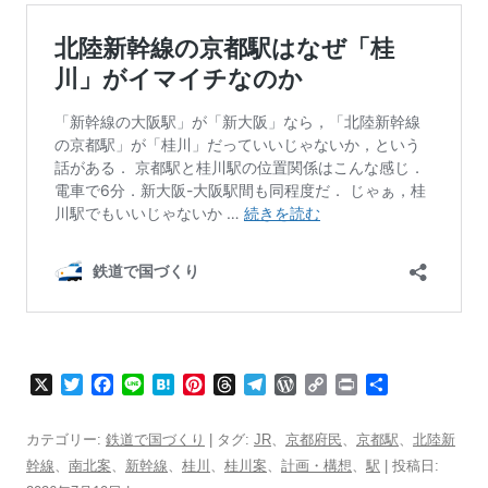
X
T
F
L
H
P
T
T
W
C
P
共
w
a
i
a
i
h
e
o
o
r
有
i
c
n
t
n
r
l
r
p
i
カテゴリー:
鉄道で国づくり
| タグ:
JR
、
京都府民
、
京都駅
、
北陸新
t
e
e
e
t
e
e
d
y
n
幹線
、
南北案
、
新幹線
、
桂川
、
桂川案
、
計画・構想
、
駅
| 投稿日:
t
b
n
e
a
g
P
L
t