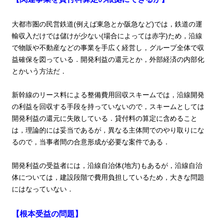
大都市圏の民営鉄道(例えば東急とか阪急など)では，鉄道の運
輸収入だけでは儲けが少ない(場合によっては赤字)ため，沿線
で物販や不動産などの事業を手広く経営し，グループ全体で収
益確保を図っている．開発利益の還元とか，外部経済の内部化
とかいう方法だ．
新幹線のリース料による整備費用回収スキームでは，沿線開発
の利益を回収する手段を持っていないので，スキームとしては
開発利益の還元に失敗している．貸付料の算定に含めること
は，理論的には妥当であるが，異なる主体間でのやり取りにな
るので，当事者間の合意形成が必要な案件である．
開発利益の受益者には，沿線自治体(地方)もあるが，沿線自治
体については，建設段階で費用負担しているため，大きな問題
にはなっていない．
【根本受益の問題】