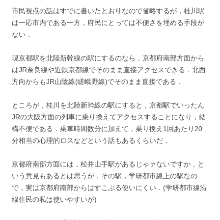
市民視点の話はすでに書いたとおりなので省略するが，桂川駅
は一応市内である一方，府民にとっては不便さを埋める手段が
ない．
現京都駅を北陸新幹線の駅にするのなら，京都府南部方面から
はJR奈良線や近鉄京都線でそのまま直接アクセスできる．北西
方向からもJR山陰線(嵯峨野線)でそのまま直接である．
ところが，桂川を北陸新幹線の駅にすると，京都駅でいったん
JRの大阪方面の列車に乗り換えてアクセスすることになり，結
構不便である．乗車時間数分に加えて，乗り換え1回あたり20
分相当の心理的ロスなどという話もあるくらいだ．
京都府南部方面には，松井山手駅があるじゃァないですか，と
いう意見もあるとは思うが，その駅，学研都市線上の駅なの
で，実は京都府南部からはすこぶる使いにくい．(学研都市線沿
線住民の私は使いやすいが)