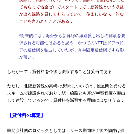
てもらって借金ゼロでスタートして，新幹線という収益
が出る線路を貸してもらっていて，羨ましいなぁ」的な
ことを言われたことがある．
*将来的には，海外から新幹線の線路貸し出しの解放を要
求される可能性はあると思う．かつてのNTTはドアtoド
アの通信網を独占していたが，今や固定通信網ですら影
が薄い．
したがって，貸付料を今後も徴収することは妥当である．
ただし，北陸新幹線の高崎-長野間については，他区間と異なる
スキームで建設されており，駅・線路ともJRが半額程度を拠出
して建設しているので，貸付料を減額する理由にはなりうる．
【貸付料の算定】
民間会社側のロジックとしては，リース期間終了後の物件は残