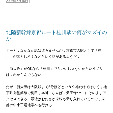
2026年7月10日
e
o
|
a
r
d
r
r
i
r
o
e
s
a
e
n
k
s
m
s
k
t
s
北陸新幹線京都ルート桂川駅の何がマズイの
か
えーと，なかなか話は進みませんが，京都市の駅として「桂
川」が落とし所？などという話があるようだ．
「新大阪」がOKなら「桂川」でもいいじゃないかというノリ
は，わからんでもない．
だが，新大阪は大阪駅まで5分ほどという立地だけではなく，地
下鉄御堂筋線で梅田，本町，なんば，天王寺etc…にそのままア
クセスできる．最近はおおさか東線も乗り入れているので，東
部の中小工場地帯へも行ける．