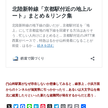
(*)山科駅案がなぜ存在しないか想像してみると，線形上，小浜方面
からのトンネルが滋賀県に引っかかったり，あるいは大文字山を南
北に縦貫したりといった新たな超難問が発生するからだと思う．
X
T
F
L
H
P
T
T
W
C
P
共