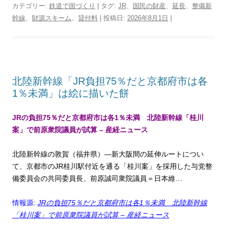
i
c
n
t
n
r
l
r
p
i
カテゴリー:
鉄道で国づくり
| タグ:
JR
、
国民の財産
、
延長
、
整備新
t
e
e
e
t
e
e
d
y
n
幹線
、
財源スキーム
、
貸付料
| 投稿日:
2026年8月1日
|
t
b
n
e
a
g
P
L
t
e
o
a
r
d
r
r
i
r
o
e
s
a
e
n
k
s
m
s
k
t
s
北陸新幹線「JR負担75％だと京都府市は各
1％未満」は絵に描いた餅
JRの負担75％だと京都府市は各1％未満 北陸新幹線「桂川
案」で前原衆院議員が試算 – 産経ニュース
北陸新幹線の敦賀（福井県）―新大阪間の延伸ルートについ
て、京都市のJR桂川駅付近を通る「桂川案」を採用した与党整
備委員会の共同委員長、前原誠司衆院議員＝日本維…
情報源:
JRの負担75％だと京都府市は各1％未満 北陸新幹線
「桂川案」で前原衆院議員が試算 – 産経ニュース