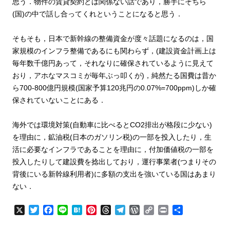
思う．物件の賃貸契約とは関係ない話であり，勝手にそちら
(国)の中で話し合ってくれということになると思う．
そもそも，日本で新幹線の整備資金が度々話題になるのは，国
家規模のインフラ整備であるにも関わらず，(建設資金計画上は
毎年数千億円あって，それなりに確保されているように見えて
おり，アホなマスコミが毎年ぶっ叩くが)，純然たる国費は昔か
ら700-800億円規模(国家予算120兆円の0.07%=700ppm)しか確
保されていないことにある．
海外では環境対策(自動車に比べるとCO2排出が格段に少ない)
を理由に，鉱油税(日本のガソリン税)の一部を投入したり，生
活に必要なインフラであることを理由に，付加価値税の一部を
投入したりして建設費を捻出しており，運行事業者(つまりその
背後にいる新幹線利用者)に多額の支出を強いている国はあまり
ない．
X
T
F
L
H
P
T
T
W
C
P
共
w
a
i
a
i
h
e
o
o
r
有