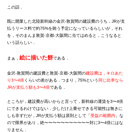
この話．
既に開業した北陸新幹線の金沢‐敦賀間の建設費のうち，JRが支
払うリース料で約75%を賄う予定になっているらしいが，それ
を，そのまんま敦賀-京都-大阪間に当てはめると，こうなると
いう話らしい．
絵に描いた餅
まぁ，
である．
金沢‐敦賀間の建設費と敦賀-京都-大阪間の
建設費は，キロあた
り3〜4倍
くらいの差がある．つまり，75%という
同じ比率なら
JRが支払う額も3〜4倍
である．
ところが，建設費が高いからと言って，新幹線の運賃を3〜4倍
にできるわけではない．少しだけ上乗せできる可能性は無きに
しも非ずだが，JRが支払う額は原則として「
受益の範囲内
」な
ので限界があり，絶〜〜〜〜〜〜〜〜〜〜〜対に3〜4倍にはな
りません．