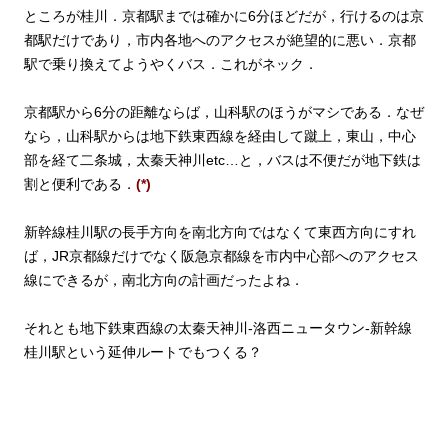
ところが桂川．京都駅までは確かに6分ほどだが，行けるのは京
都駅だけであり，市内各地へのアクセスが絶望的に悪い．京都
駅で乗り換えてようやくバス．これがネック．
京都駅から6分の距離ならば，山科駅のほうがマシである．なぜ
なら，山科駅からは地下鉄東西線を経由して蹴上，東山，中心
部を経て二条城，太秦天神川etc…と，バスは不便だが地下鉄は
割と便利である．
(*)
新幹線桂川駅の長手方向を南北方向ではなくて東西方向にすれ
ば，JR京都線だけでなく阪急京都線を市内中心部へのアクセス
線にできるが，南北方向の計画だったよね．
それとも地下鉄東西線の太秦天神川-洛西ニュータウン-新幹線
桂川駅という延伸ルートでもつくる？