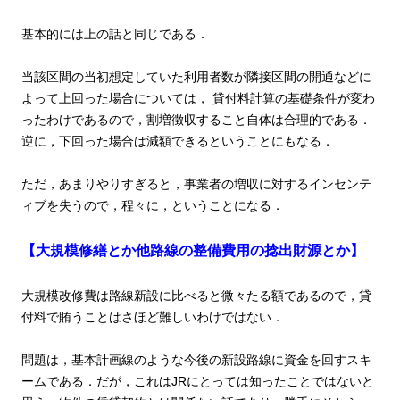
基本的には上の話と同じである．
当該区間の当初想定していた利用者数が隣接区間の開通などに
よって上回った場合については，
貸付料計算の基礎条件が変わ
ったわけであるので，割増徴収すること自体は合理的である．
逆に，下回った場合は減額できるということにもなる．
ただ，あまりやりすぎると，事業者の増収に対するインセンテ
ィブを失うので，程々に，ということになる．
【大規模修繕とか他路線の整備費用の捻出財源とか】
大規模改修費は路線新設に比べると微々たる額であるので，貸
付料で賄うことはさほど難しいわけではない．
問題は，基本計画線のような今後の新設路線に資金を回すスキ
ームである．だが，これはJRにとっては知ったことではないと