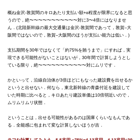
概ね金沢‐敦賀間のキロあたり支払い額+α程度が限界になると思
うので，絶〜〜〜〜〜〜〜〜〜〜〜対に3〜4倍にはなりませ
ん．(北陸新幹線の最大交通量は金沢-敦賀間であって，敦賀–大
阪間ではないので，敦賀–大阪間のほうが支払い能力は低い．)
支払期間を30年ではなくて「約75%を賄うまで」にすれば，実
現できる可能性がないことはないが，30年間で計算しようとし
ている限り，絶〜〜〜〜〜〜〜〜〜〜〜対にムリです．
かといって，沿線自治体が3倍ほどにもなった建設費を出せるか
というと出せない．何なら，東北新幹線の青森付近を建設して
いた時期に比べると，キロあたり建設単価は10倍弱近いので，
ムリムリムリ状態．
ということは，出せる可能性があるのは国庫くらいなもんであ
る．
全能感に包まれて変な計算しないほうが吉．