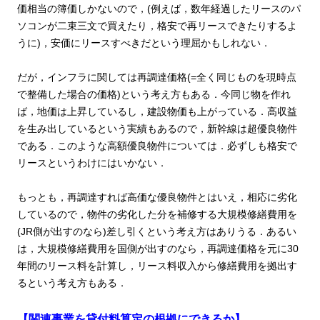
価相当の簿価しかないので，(例えば，数年経過したリースのパ
ソコンが二束三文で買えたり，格安で再リースできたりするよ
うに)，安価にリースすべきだという理屈かもしれない．
だが，インフラに関しては再調達価格(=全く同じものを現時点
で整備した場合の価格)という考え方もある．今同じ物を作れ
ば，地価は上昇しているし，建設物価も上がっている．高収益
を生み出しているという実績もあるので，新幹線は超優良物件
である．このような高額優良物件については．必ずしも格安で
リースというわけにはいかない．
もっとも，再調達すれば高価な優良物件とはいえ，相応に劣化
しているので，物件の劣化した分を補修する大規模修繕費用を
(JR側が出すのなら)差し引くという考え方はありうる．あるい
は，大規模修繕費用を国側が出すのなら，再調達価格を元に30
年間のリース料を計算し，リース料収入から修繕費用を拠出す
るという考え方もある．
【関連事業を貸付料算定の根拠にできるか】