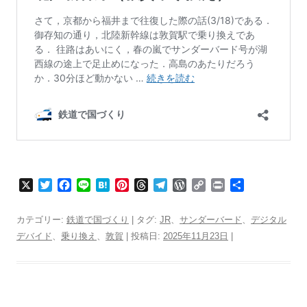
X
T
F
L
H
P
T
T
W
C
P
共
w
a
i
a
i
h
e
o
o
r
有
i
c
n
t
n
r
l
r
p
i
カテゴリー:
鉄道で国づくり
| タグ:
JR
、
サンダーバード
、
デジタル
t
e
e
e
t
e
e
d
y
n
デバイド
、
乗り換え
、
敦賀
| 投稿日:
2025年11月23日
|
t
b
n
e
a
g
P
L
t
e
o
a
r
d
r
r
i
r
o
e
s
a
e
n
k
s
m
s
k
t
s