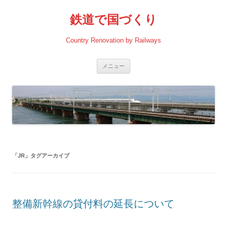
コ
ン
鉄道で国づくり
テ
ン
ツ
へ
Country Renovation by Railways
ス
キ
ッ
プ
メニュー
「
JR
」タグアーカイブ
整備新幹線の貸付料の延長について