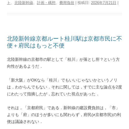
ト
、
北陸新幹線
、
計画・構想
、
費用負担
| 投稿日:
2026年7月21日
|
t
b
n
e
a
g
P
L
t
e
o
a
r
d
r
r
i
r
o
e
s
a
e
n
k
s
m
s
k
t
s
北陸新幹線京都ルート桂川駅は京都市民に不
便＋府民はもっと不便
北陸新幹線の京都市の駅として「桂川」が落とし所？という方
向性があるようだ．
「新大阪」がOKなら「桂川」でもいいじゃないかというノリ
は，わからんでもない．それに関しては，すでに主な論点を2度
にわたって指摘したが，忘れていた視点があった．
それは，「京都府民」である．新幹線の建設費負担は，「市」
よりも「府」のほうが多いにも関わらず，府民(≠京都市民)の利
便は議論されない．