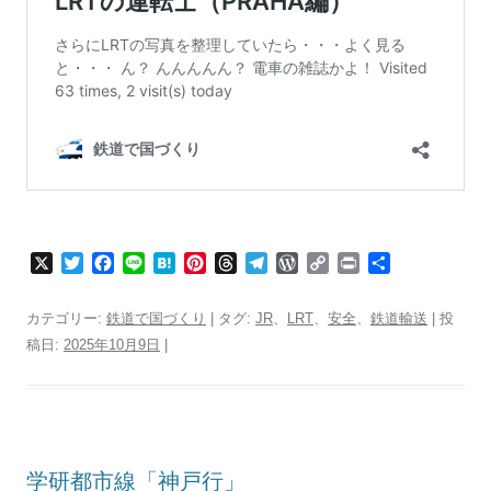
X
T
F
L
H
P
T
T
W
C
P
共
w
a
i
a
i
h
e
o
o
r
有
i
c
n
t
n
r
l
r
p
i
カテゴリー:
鉄道で国づくり
| タグ:
JR
、
LRT
、
安全
、
鉄道輸送
| 投
t
e
e
e
t
e
e
d
y
n
稿日:
2025年10月9日
|
t
b
n
e
a
g
P
L
t
e
o
a
r
d
r
r
i
r
o
e
s
a
e
n
k
s
m
s
k
t
s
学研都市線「神戸行」