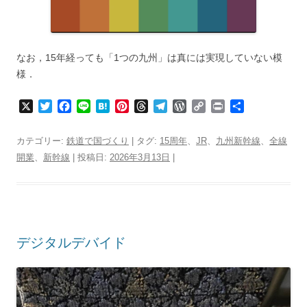
なお，15年経っても「1つの九州」は真には実現していない模
様．
X
T
F
L
H
P
T
T
W
C
P
共
w
a
i
a
i
h
e
o
o
r
有
i
c
n
t
n
r
l
r
p
i
カテゴリー:
鉄道で国づくり
| タグ:
15周年
、
JR
、
九州新幹線
、
全線
t
e
e
e
t
e
e
d
y
n
開業
、
新幹線
| 投稿日:
2026年3月13日
|
t
b
n
e
a
g
P
L
t
e
o
a
r
d
r
r
i
r
o
e
s
a
e
n
k
s
m
s
k
t
s
デジタルデバイド