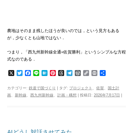
農地はそのまま残したほうが良いのでは，という見方もある
が，少なくとも山地ではない．
つまり，「西九州新幹線全通=佐賀勝利」というシンプルな方程
式なのである．
X
T
F
L
H
P
T
T
W
C
P
共
w
a
i
a
i
h
e
o
o
r
有
i
c
n
t
n
r
l
r
p
i
カテゴリー:
鉄道で国づくり
| タグ:
プロジェクト
、
佐賀
、
国土計
t
e
e
e
t
e
e
d
y
n
画
、
新幹線
、
西九州新幹線
、
計画・構想
| 投稿日:
2026年7月17日
|
t
b
n
e
a
g
P
L
t
e
o
a
r
d
r
r
i
r
o
e
s
a
e
n
k
s
m
s
k
t
s
AIどうし対話させてみた