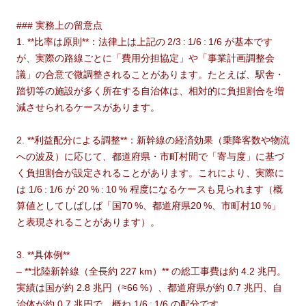
### 実務上の留意点
1. **比率は原則**：法律上は上記の 2/3 : 1/6 : 1/6 が基本です
が、実際の路線ごとに「費用分担協定」や「事業計画調整会
議」の合意で微調整されることがあります。たとえば、駅舎・
踏切等の施設が多く所在する自治体は、相対的に負担割合を増
減させられるケースがあります。
2. **利益配分による調整**：新幹線の経済効果（乗降客数や物流
への波及）に応じて、都道府県・市町村間で「寄与度」に基づ
く負担割合が設定されることがあります。これにより、実際に
は 1/6 : 1/6 が 20 % : 10 % 程度になるケースも見られます（概
算値としてしばしば「国70 %、都道府県20 %、市町村10 %」
と表現されることがあります）。
3. **具体例**
– **北陸新幹線（全長約 227 km）** の総工事費は約 4.2 兆円。
実績は国が約 2.8 兆円（≈66 %）、都道府県が約 0.7 兆円、自
治体が約 0.7 兆円で、概ね 1/6 : 1/6 の配分です。