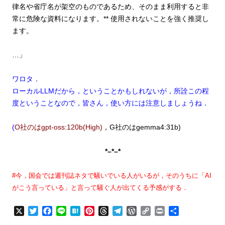
律名や省庁名が架空のものであるため、そのまま利用すると非
常に危険な資料になります。** 使用されないことを強く推奨し
ます。
…」
ワロタ．
ローカルLLMだから，ということかもしれないが，所詮この程
度ということなので，皆さん，使い方には注意しましょうね．
(
O社のはgpt-oss:120b(High)
，G社のはgemma4:31b)
*–*–*
#今，国会では週刊誌ネタで騒いでいる人がいるが，そのうちに「AI
がこう言っている」と言って騒ぐ人が出てくる予感がする．
X
T
F
L
H
P
T
T
W
C
P
共
w
a
i
a
i
h
e
o
o
r
有