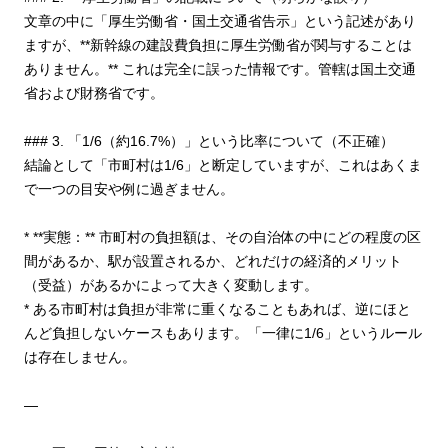
文章の中に「厚生労働省・国土交通省告示」という記述があり
ますが、**新幹線の建設費負担に厚生労働省が関与することは
ありません。** これは完全に誤った情報です。管轄は国土交通
省および財務省です。
### 3. 「1/6（約16.7%）」という比率について（不正確）
結論として「市町村は1/6」と断定していますが、これはあくま
で一つの目安や例に過ぎません。
* **実態：** 市町村の負担額は、その自治体の中にどの程度の区
間があるか、駅が設置されるか、どれだけの経済的メリット
（受益）があるかによって大きく変動します。
* ある市町村は負担が非常に重くなることもあれば、逆にほと
んど負担しないケースもあります。「一律に1/6」というルール
は存在しません。
—