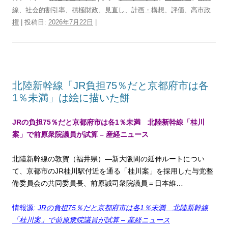
t
e
e
e
t
e
e
d
y
n
線
、
社会的割引率
、
積極財政
、
見直し
、
計画・構想
、
評価
、
高市政
t
b
n
e
a
g
P
L
t
権
| 投稿日:
e
2026年7月22日
o
a
|
r
d
r
r
i
r
o
e
s
a
e
n
k
s
m
s
k
t
s
北陸新幹線「JR負担75％だと京都府市は各
1％未満」は絵に描いた餅
JRの負担75％だと京都府市は各1％未満 北陸新幹線「桂川
案」で前原衆院議員が試算 – 産経ニュース
北陸新幹線の敦賀（福井県）―新大阪間の延伸ルートについ
て、京都市のJR桂川駅付近を通る「桂川案」を採用した与党整
備委員会の共同委員長、前原誠司衆院議員＝日本維…
情報源:
JRの負担75％だと京都府市は各1％未満 北陸新幹線
「桂川案」で前原衆院議員が試算 – 産経ニュース