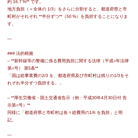
約 16.7 %** です。
地方負担（＝全体の 1/3）をさらに分割すると、都道府県と市
町村がそれぞれ **半分ずつ**（50 %）を負担することになりま
す。
—
### 法的根拠
– **新幹線等の整備に係る費用負担に関する法律（平成○年法律
第○号） 第5条**
「国は総事業費の2/3 を、都道府県及び市町村は残りの1/3をそ
れぞれ半分ずつ負担する。」
– **厚生労働省・国土交通省告示（例：平成30年4月30日付 告
示第○号）**
同様に「都道府県と市町村は各々総費用の1/6 を負担」と明
記。
—