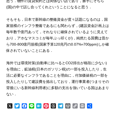
思う．物件の賃貸契約とは関係ない話であり，勝手にそちら
(国)の中で話し合ってくれということになると思う．
そもそも，日本で新幹線の整備資金が度々話題になるのは，国
家規模のインフラ整備であるにも関わらず，(建設資金計画上は
毎年数千億円あって，それなりに確保されているように見えて
おり，アホなマスコミが毎年ぶっ叩くが)，純然たる国費は昔か
ら700-800億円規模(国家予算120兆円の0.07%=700ppm)しか確
保されていないことにある．
海外では環境対策(自動車に比べるとCO2排出が格段に少ない)
を理由に，鉱油税(日本のガソリン税)の一部を投入したり，生
活に必要なインフラであることを理由に，付加価値税の一部を
投入したりして建設費を捻出しており，運行事業者(つまりその
背後にいる新幹線利用者)に多額の支出を強いている国はあまり
ない．
X
T
F
L
H
P
T
T
W
C
P
共
w
a
i
a
i
h
e
o
o
r
有