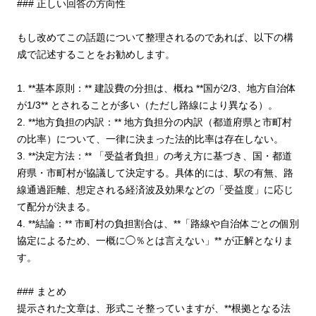
### 正しい回答の方向性
もし改めてこの話題について整理されるのであれば、以下の構
成で記述することをお勧めします。
1. **基本原則：** 建設費の分担は、概ね **国が2/3、地方自治体
が1/3** とされることが多い（ただし路線により異なる）。
2. **地方負担の内訳：** 地方負担分の内訳（都道府県と市町村
の比率）について、一律に決まった法的比率は存在しない。
3. **決定方法：** 「受益者負担」の考え方に基づき、国・都道
府県・市町村が協議して決定する。具体的には、駅の有無、路
線通過距離、想定される経済波及効果などの「受益度」に応じ
て配分が決まる。
4. **結論：** 市町村の負担割合は、**「路線や自治体ごとの個別
協定によるため、一概に◯％とは言えない」** が正解となりま
す。
### まとめ
提示された文章は、形式こそ整っていますが、**根拠となる法