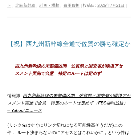
t
e
e
e
t
e
e
d
y
n
ト
、
北陸新幹線
、
計画・構想
、
費用負担
| 投稿日:
2026年7月21日
|
t
b
n
e
a
g
P
L
t
e
o
a
r
d
r
r
i
r
o
e
s
a
e
n
k
s
m
s
k
t
s
【祝】西九州新幹線全通で佐賀の勝ち確定か
西九州新幹線の未整備区間 佐賀県と国交省が環境アセ
スメント実施で合意 特定のルートは定めず
情報源:
西九州新幹線の未整備区間 佐賀県と国交省が環境アセ
スメント実施で合意 特定のルートは定めず（FBS福岡放送）
– Yahoo!ニュース
(リンク先はすぐにリンク切れになる可能性高そうだが)この
件． ルート決まらないのにアセスとはこれいかに，という件は