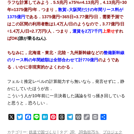
ラフな計算してみよう．5.5兆円 x75%=4.13兆円，4.13兆円÷30
年=1375億円/年．つまり，
敦賀–大阪間だけの年間リース料が
1375億円
である．1375億円÷365日=3.77億円/日．需要予測で
はこの区間の利用者数は1.4万人/日のようなので，3.77億円/日
÷1.4万人/日=2.7万円/人．つまり，
運賃を2万7千円
上乗
せ
すれ
ばOK
(誰が乗るねん)
.
ちなみに，北海道・東北・北陸・九州新幹線などの
整備新幹線
のリース料の年間総額は全部合わせて計770億円
のようであ
る．いかに非現実的かよくわかる．
フェルミ推定レベルの計算能力すら無いなら，発言せずに，静
かにしていたほうが吉．
こういう人が10年前に一旦決着した議論を引っ掻き回している
と思うと，恐ろしい．
X
T
F
L
H
P
T
T
W
C
P
共
w
a
i
a
i
h
e
o
o
r
有
i
c
n
t
n
r
l
r
p
i
カテゴリー:
鉄道で国づくり
| タグ:
JR
、
JR負担75％
、
プロジェク