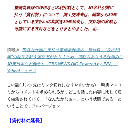
整備新幹線の線路などの利用料として、JR各社が国に
払う「貸付料」について、国土交通省は、開業から30年
としている支払いの期間を30年延長し、支払額の変動も
可能にする方針などをとりまとめました。北…
情報源:
JR各社が国に支払う整備新幹線の「貸付料」 “次の30
年”の延長方針を国交省がとりまとめ 増額もありうる仕組みに
JR東日本など懸念も（TBS NEWS DIG Powered by JNN） –
Yahoo!ニュース
この話(リンク先はリンク切れになりやすいかも)．
時折マスコ
ミからコメントを求められるが，どこも話した内容に比して短
く編集されていて，「なんだかなぁ～」という状態である．と
いうことで，フルバージョン．
【貸付料の延長】