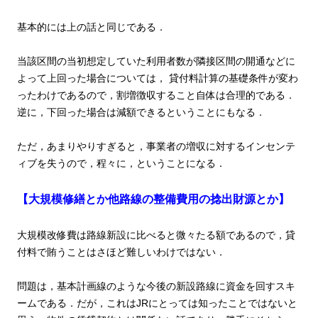
基本的には上の話と同じである．
当該区間の当初想定していた利用者数が隣接区間の開通などに
よって上回った場合については，
貸付料計算の基礎条件が変わ
ったわけであるので，割増徴収すること自体は合理的である．
逆に，下回った場合は減額できるということにもなる．
ただ，あまりやりすぎると，事業者の増収に対するインセンテ
ィブを失うので，程々に，ということになる．
【大規模修繕とか他路線の整備費用の捻出財源とか】
大規模改修費は路線新設に比べると微々たる額であるので，貸
付料で賄うことはさほど難しいわけではない．
問題は，基本計画線のような今後の新設路線に資金を回すスキ
ームである．だが，これはJRにとっては知ったことではないと