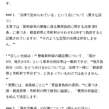
す。
### 1. 「法律で定められている」という点について（重大な誤
り）
文章では「新幹線等の整備に係る費用負担に関する法律 第5
条」に基づき、都道府県と市町村がそれぞれ1/6ずつ負担すると
記載されていますが、**そのような定型の法律は存在しませ
ん。**
* **正しい仕組み：** 整備新幹線の建設費について、「国が
2/3、地方が1/3」という基本分担比率は一般的ですが、**地方負
担分（1/3）をどう分けるかについては、法律で一律に「都道府
県と市町村で半分ずつ」と決まっているわけではありません。
**
* 実際には、各路線ごとに**「受益者負担の原則」**に基づき、
国・都道府県・市町村の間で個別に協議し、「費用分担協定」
を結んで決定します。
### 2. 「厚生労働省」の記載について（明らかな誤り）