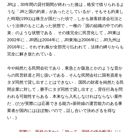
JRは，30年間の貸付期間が終わった後は，格安で借りられるよ
うな「JRと国の約束」があったとしているが，そもそも約束し
た時期(1991)は株主が国だった頃で，しかも旅客鉄道会社法と
いう法律のもとにあった状態で，一種の「国の組織の中での約
束」のような状態である．
その後完全に民営化して，JR東は
2002年に，JR西は2004年に，JR東海は2006年に，JR九州は
2016年に，それぞれ株が全部売り払われて，法律の縛りからも
完全に解き放たれている．
今や純然たる民間会社であり，東急とか阪急とかのような昔か
らの民営鉄道と同じ扱いである．そんな民間会社に国有資産を
タダ同然で貸し出すことはできない．
国民の財産を純然たる民
間企業に対して，勝手にタダ同然で貸し出すと，背任行為を問
われる可能性すらある．本来なら入札しなければならない案件
だ．(だが実際には応募できる能力=新幹線の運営能力のある事
業者が国内にはほぼ無い
*
ので，話し合いで決めざるを得な
い．)
実際に，民鉄の方から「JRって，国鉄の借金帳消しにし