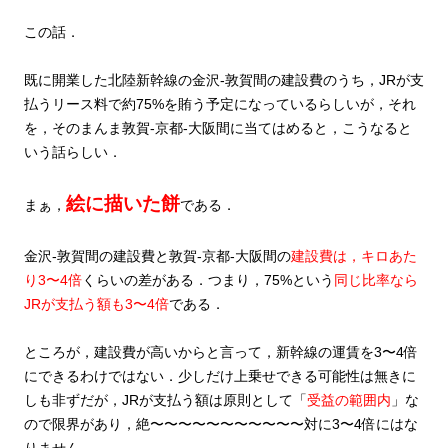
この話．
既に開業した北陸新幹線の金沢‐敦賀間の建設費のうち，JRが支
払うリース料で約75%を賄う予定になっているらしいが，それ
を，そのまんま敦賀-京都-大阪間に当てはめると，こうなると
いう話らしい．
絵に描いた餅
まぁ，
である．
金沢‐敦賀間の建設費と敦賀-京都-大阪間の
建設費は，キロあた
り3〜4倍
くらいの差がある．つまり，75%という
同じ比率なら
JRが支払う額も3〜4倍
である．
ところが，建設費が高いからと言って，新幹線の運賃を3〜4倍
にできるわけではない．少しだけ上乗せできる可能性は無きに
しも非ずだが，JRが支払う額は原則として「
受益の範囲内
」な
ので限界があり，絶〜〜〜〜〜〜〜〜〜〜〜対に3〜4倍にはな