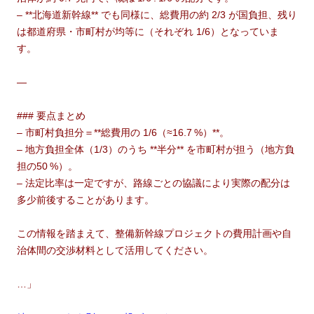
– **北海道新幹線** でも同様に、総費用の約 2/3 が国負担、残り
は都道府県・市町村が均等に（それぞれ 1/6）となっていま
す。
—
### 要点まとめ
– 市町村負担分＝**総費用の 1/6（≈16.7 %）**。
– 地方負担全体（1/3）のうち **半分** を市町村が担う（地方負
担の50 %）。
– 法定比率は一定ですが、路線ごとの協議により実際の配分は
多少前後することがあります。
この情報を踏まえて、整備新幹線プロジェクトの費用計画や自
治体間の交渉材料として活用してください。
…」