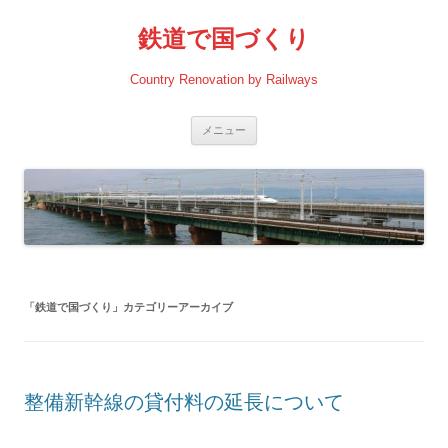
コ
ン
鉄道で国づくり
テ
ン
ツ
へ
Country Renovation by Railways
ス
キ
ッ
プ
メニュー
「
鉄道で国づくり
」カテゴリーアーカイブ
整備新幹線の貸付料の延長について