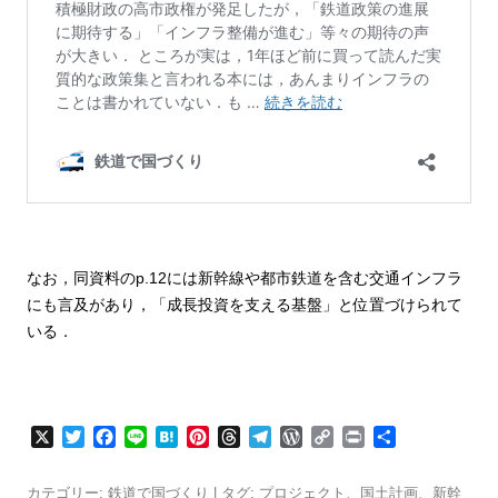
なお，同資料のp.12には新幹線や都市鉄道を含む交通インフラ
にも言及があり，「成長投資を支える基盤」と位置づけられて
いる．
X
T
F
L
H
P
T
T
W
C
P
共
w
a
i
a
i
h
e
o
o
r
有
i
c
n
t
n
r
l
r
p
i
カテゴリー:
鉄道で国づくり
| タグ:
プロジェクト
、
国土計画
、
新幹