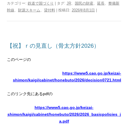
i
c
n
t
n
r
l
r
p
i
カテゴリー:
鉄道で国づくり
| タグ:
JR
、
国民の財産
、
延長
、
整備新
t
e
e
e
t
e
e
d
y
n
幹線
、
財源スキーム
、
貸付料
| 投稿日:
2026年8月1日
|
t
b
n
e
a
g
P
L
t
e
o
a
r
d
r
r
i
r
o
e
s
a
e
n
k
s
m
s
k
t
s
【祝】ｒの見直し（骨太方針2026）
このページの
https://www5.cao.go.jp/keizai-
shimon/kaigi/cabinet/honebuto/2026/decision0721.html
このリンク先にあるpdfの
https://www5.cao.go.jp/keizai-
shimon/kaigi/cabinet/honebuto/2026/2026_basicpolicies_j
a.pdf