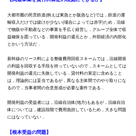
大都市圏の民営鉄道(例えば東急とか阪急など)では，鉄道の運
輸収入だけでは儲けが少ない(場合によっては赤字)ため，沿線
で物販や不動産などの事業を手広く経営し，グループ全体で収
益確保を図っている．開発利益の還元とか，外部経済の内部化
とかいう方法だ．
新幹線のリース料による整備費用回収スキームでは，沿線開発
の利益を回収する手段を持っていないので，スキームとしては
開発利益の還元に失敗している．貸付料の算定に含めること
は，理論的には妥当であるが，異なる主体間でのやり取りにな
るので，当事者間の合意形成が必要な案件である．
開発利益の受益者には，沿線自治体(地方)もあるが，沿線自治
体については，建設段階で費用負担しているため，大きな問題
にはなっていない．
【根本受益の問題】