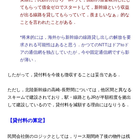
てもらって借金ゼロでスタートして，新幹線という収益
が出る線路を貸してもらっていて，羨ましいなぁ」的な
ことを言われたことがある．
*将来的には，海外から新幹線の線路貸し出しの解放を要
求される可能性はあると思う．かつてのNTTはドアtoド
アの通信網を独占していたが，今や固定通信網ですら影
が薄い．
したがって，貸付料を今後も徴収することは妥当である．
ただし，北陸新幹線の高崎-長野間については，他区間と異なる
スキームで建設されており，駅・線路ともJRが半額程度を拠出
して建設しているので，貸付料を減額する理由にはなりうる．
【貸付料の算定】
民間会社側のロジックとしては，リース期間終了後の物件は残