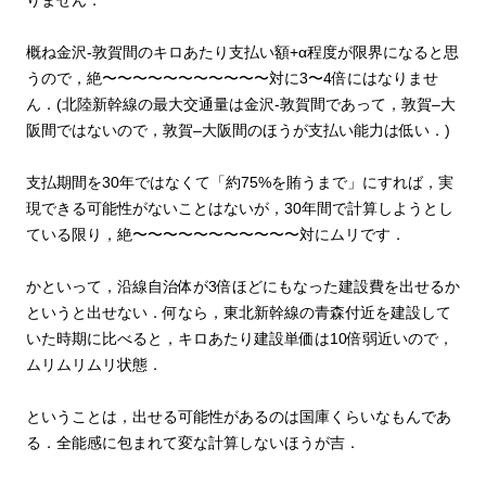
りません．
概ね金沢‐敦賀間のキロあたり支払い額+α程度が限界になると思
うので，絶〜〜〜〜〜〜〜〜〜〜〜対に3〜4倍にはなりませ
ん．(北陸新幹線の最大交通量は金沢-敦賀間であって，敦賀–大
阪間ではないので，敦賀–大阪間のほうが支払い能力は低い．)
支払期間を30年ではなくて「約75%を賄うまで」にすれば，実
現できる可能性がないことはないが，30年間で計算しようとし
ている限り，絶〜〜〜〜〜〜〜〜〜〜〜対にムリです．
かといって，沿線自治体が3倍ほどにもなった建設費を出せるか
というと出せない．何なら，東北新幹線の青森付近を建設して
いた時期に比べると，キロあたり建設単価は10倍弱近いので，
ムリムリムリ状態．
ということは，出せる可能性があるのは国庫くらいなもんであ
る．
全能感に包まれて変な計算しないほうが吉．