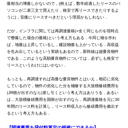
価相当の簿価しかないので，(例えば，数年経過したリースのパ
ソコンが二束三文で買えたり，格安で再リースできたりするよ
うに)，安価にリースすべきだという理屈かもしれない．
だが，インフラに関しては再調達価格(=全く同じものを現時点
で整備した場合の価格)という考え方もある．今同じ物を作れ
ば，地価は上昇しているし，建設物価も上がっている．高収益
を生み出しているという実績もあるので，新幹線は超優良物件
である．このような高額優良物件については．必ずしも格安で
リースというわけにはいかない．
もっとも，再調達すれば高価な優良物件とはいえ，相応に劣化
しているので，物件の劣化した分を補修する大規模修繕費用を
(JR側が出すのなら)差し引くという考え方はありうる．あるい
は，大規模修繕費用を国側が出すのなら，再調達価格を元に30
年間のリース料を計算し，リース料収入から修繕費用を拠出す
るという考え方もある．
【関連事業を貸付料算定の根拠にできるか】