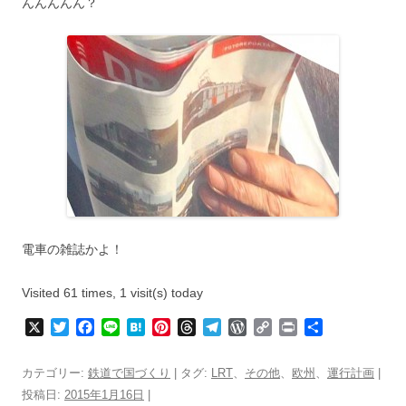
んんんんん？
電車の雑誌かよ！
Visited 61 times, 1 visit(s) today
X
T
F
L
H
P
T
T
W
C
P
共
w
a
i
a
i
h
e
o
o
r
有
i
c
n
t
n
r
l
r
p
i
カテゴリー:
鉄道で国づくり
| タグ:
LRT
、
その他
、
欧州
、
運行計画
|
t
e
e
e
t
e
e
d
y
n
投稿日:
2015年1月16日
|
t
b
n
e
a
g
P
L
t