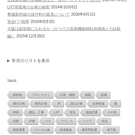
LRT用電車の台車の秘密
2014年10月6日
整備新幹線の貸付料の延長について
2026年8月1日
安全(？)地帯
2016年8月3日
大阪は副首都になれるか（かつての首都機能移転候補地との比較
編）
2015年12月28日
年月のリストを表示
TAGS
新幹線
プロジェクト
計画・構想
線路
設備
運行計画
都市計画
JR
国土計画
在来幹線
駅
車両
建設・工事
LRT
安全
地域交通
その他
街路
評価
バス
フランス
リニア
防災
路面電車
ローカル線
鉄道輸送
都市間交通
地下鉄