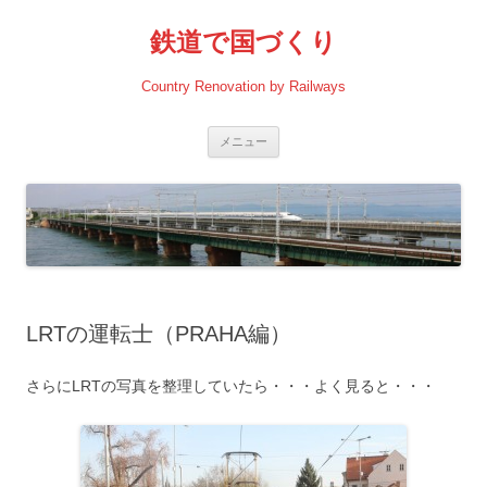
コ
ン
鉄道で国づくり
テ
ン
ツ
へ
Country Renovation by Railways
ス
キ
ッ
プ
メニュー
LRTの運転士（PRAHA編）
さらにLRTの写真を整理していたら・・・よく見ると・・・