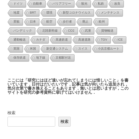
ドイツ
自動車
バリアフリー
観光
私鉄
改良
地震
BRT
環境
新型コロナウイルス
メンテナンス
景観
日本
航空
歩行者
廃止
欧州
パンデミック
北陸新幹線
CO2
武漢
貨物輸送
通勤輸送
カナダ
高速鉄道
高速道路
TGV
ICE
英国
米国
新交通システム
スイス
小浜京都ルート
保存鉄道
地下線
京都駅付近
ここには「研究にはほど遠いが忘れてしまうには惜しいこと」を書
いています．日付はだいたいです．記事は気が向いたら追加され，
気分次第で書き換えることもあります．無いとは思いますが，この
サイトを研究の参考資料に挙げてはいけません．
検索
検索