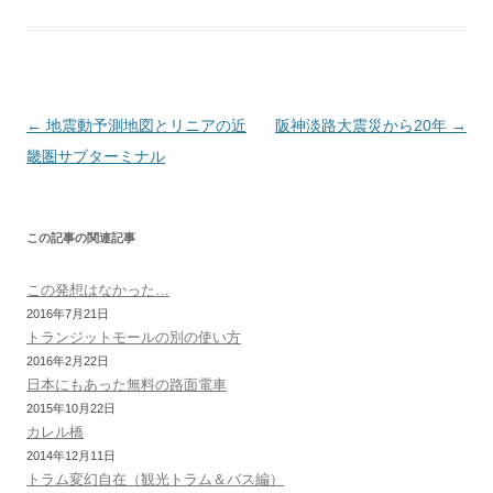
e
o
a
r
d
r
r
i
r
o
e
s
a
e
n
k
s
m
s
k
t
s
投
←
地震動予測地図とリニアの近
阪神淡路大震災から20年
→
稿
畿圏サブターミナル
ナ
ビ
この記事の関連記事
ゲ
ー
この発想はなかった…
シ
2016年7月21日
トランジットモールの別の使い方
ョ
2016年2月22日
ン
日本にもあった無料の路面電車
2015年10月22日
カレル橋
2014年12月11日
トラム変幻自在（観光トラム＆バス編）