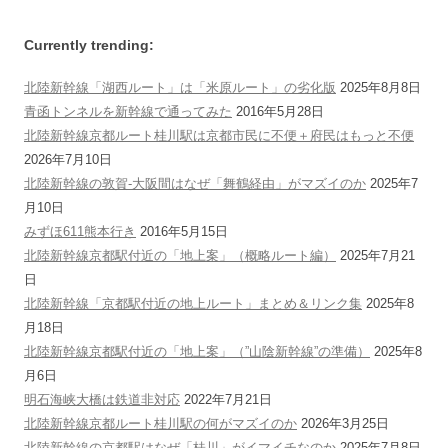
Currently trending:
北陸新幹線「湖西ルート」は「米原ルート」の劣化版
2025年8月8日
青函トンネルを新幹線で通ってみた
2016年5月28日
北陸新幹線京都ルート桂川駅は京都市民に不便＋府民はもっと不便
2026年7月10日
北陸新幹線の敦賀-大阪間はなぜ「舞鶴経由」がマズイのか
2025年7
月10日
みずほ611熊本行き
2016年5月15日
北陸新幹線京都駅付近の「地上案」（概略ルート編）
2025年7月21
日
北陸新幹線「京都駅付近の地上ルート」まとめ＆リンク集
2025年8
月18日
北陸新幹線京都駅付近の「地上案」（”山陰新幹線”の準備）
2025年8
月6日
明石海峡大橋は鉄道非対応
2022年7月21日
北陸新幹線京都ルート桂川駅の何がマズイのか
2026年3月25日
北陸新幹線の京都駅はなぜ「桂川」がイマイチなのか
2025年7月8日