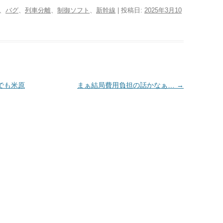
p
i
、
バグ
、
列車分離
、
制御ソフト
、
新幹線
| 投稿日:
2025年3月10
d
y
n
P
L
t
i
e
n
k
者でも米原
まぁ結局費用負担の話かなぁ…
→