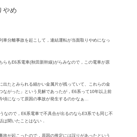
りやめ
列車分離事故を起こして，連結運転が当面取りやめになっ
らもE6系電車(秋田新幹線)がらみなので，この電車が原
に出たとみられる細かい金属片が残っていて、これらの金
つながった」という見解であったが，E6系って10年以上前
今頃になって原因の事故が発生するのかなぁ…
うなので，E6系電車で不具合が出るのならE3系でも同じ不
話は聞いたことはない．
事故が起こったので，原因の推定には誤りがあったという