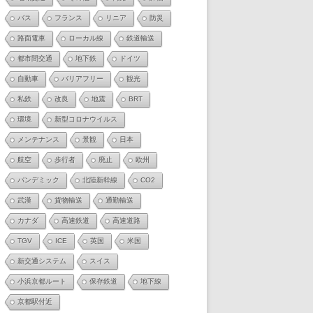
バス
フランス
リニア
防災
路面電車
ローカル線
鉄道輸送
都市間交通
地下鉄
ドイツ
自動車
バリアフリー
観光
私鉄
改良
地震
BRT
環境
新型コロナウイルス
メンテナンス
景観
日本
航空
歩行者
廃止
欧州
パンデミック
北陸新幹線
CO2
武漢
貨物輸送
通勤輸送
カナダ
高速鉄道
高速道路
TGV
ICE
英国
米国
新交通システム
スイス
小浜京都ルート
保存鉄道
地下線
京都駅付近