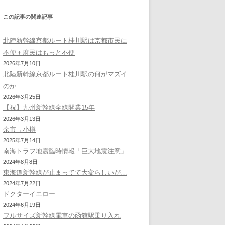
この記事の関連記事
北陸新幹線京都ルート桂川駅は京都市民に
不便＋府民はもっと不便
2026年7月10日
北陸新幹線京都ルート桂川駅の何がマズイ
のか
2026年3月25日
【祝】九州新幹線全線開業15年
2026年3月13日
余市→小樽
2025年7月14日
南海トラフ地震臨時情報「巨大地震注意」
2024年8月8日
東海道新幹線が止まってて大変らしいが…
2024年7月22日
ドクターイエロー
2024年6月19日
フルサイズ新幹線電車の函館駅乗り入れ