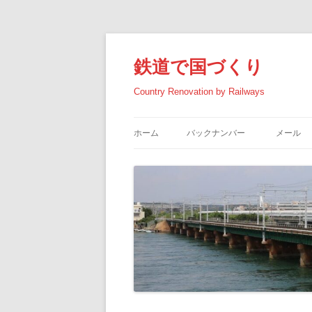
コ
ン
テ
鉄道で国づくり
ン
ツ
へ
Country Renovation by Railways
ス
キ
ッ
プ
ホーム
バックナンバー
メール
2026年の記事
2025年の記事
2024年の記事
2023年の記事
2022年の記事
2021年の記事