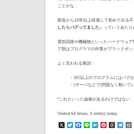
ことかな．
2009年の記事
製造から10年以上経過して初めて出る
2008年の記事
したらバグってました」
っていうあたり
2007年の記事
電気回路や機械物といったハードウェア
2006年の記事
ア類はプログラマの作業がブラックボッ
よく言われる教訓：
・3行以上のプログラムにはバグ
・(サーバなどで)問題なく動いて
*これといった論拠があるわけではない
Visited 64 times, 2 visit(s) today
X
T
F
L
H
P
T
T
w
a
i
a
i
h
e