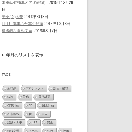
能移転候補地との比較編）
2015年12月28
日
安全(？)地帯
2016年8月3日
LRT用電車の台車の秘密
2014年10月6日
単線特殊自動閉塞
2016年8月7日
年月のリストを表示
TAGS
新幹線
プロジェクト
計画・構想
線路
設備
運行計画
都市計画
JR
国土計画
在来幹線
駅
車両
建設・工事
LRT
安全
地域交通
その他
街路
評価