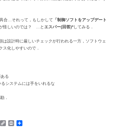
不具合…それって，もしかして
「制御ソフトをアップデート
が怪しいのでは？ …と
エスパー(回答)*
してみる．
類は設計時に厳しいチェックが行われる一方，ソフトウェ
クス化しやすいので．
がある
いるシステムには手をいれるな
．勘．
W
C
P
共
o
o
r
有