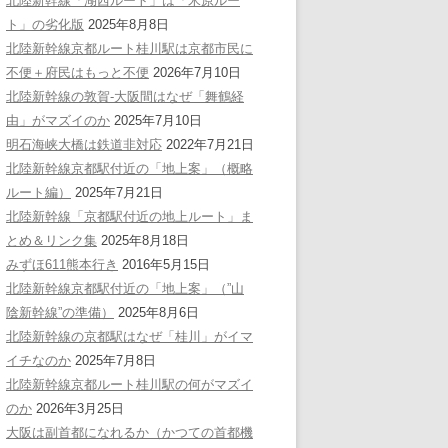
北陸新幹線「湖西ルート」は「米原ルー
ト」の劣化版
2025年8月8日
北陸新幹線京都ルート桂川駅は京都市民に
不便＋府民はもっと不便
2026年7月10日
北陸新幹線の敦賀-大阪間はなぜ「舞鶴経
由」がマズイのか
2025年7月10日
明石海峡大橋は鉄道非対応
2022年7月21日
北陸新幹線京都駅付近の「地上案」（概略
ルート編）
2025年7月21日
北陸新幹線「京都駅付近の地上ルート」ま
とめ＆リンク集
2025年8月18日
みずほ611熊本行き
2016年5月15日
北陸新幹線京都駅付近の「地上案」（”山
陰新幹線”の準備）
2025年8月6日
北陸新幹線の京都駅はなぜ「桂川」がイマ
イチなのか
2025年7月8日
北陸新幹線京都ルート桂川駅の何がマズイ
のか
2026年3月25日
大阪は副首都になれるか（かつての首都機