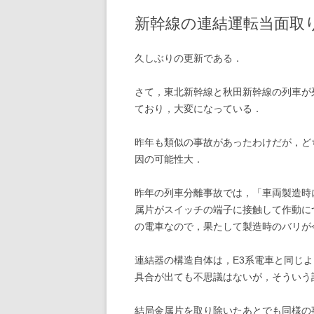
新幹線の連結運転当面取
2020年の記事
2019年の記事
久しぶりの更新である．
2018年の記事
さて，東北新幹線と秋田新幹線の列車が
ており，大変になっている．
2017年の記事
2016年の記事
昨年も類似の事故があったわけだが，どち
因の可能性大．
2015年の記事
昨年の列車分離事故では，「車両製造時
2014年の記事
属片がスイッチの端子に接触して作動に
2013年の記事
の電車なので，果たして製造時のバリが
2012年の記事
連結器の構造自体は，E3系電車と同じよ
具合が出ても不思議はないが，そういう
2011年の記事
2010年の記事
結局金属片を取り除いたあとでも同様の