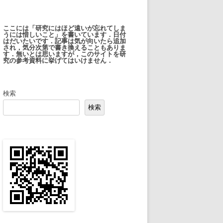
ここには「研究にはほど遠いが忘れてしま
うには惜しいこと」を書いています．日付
はだいたいです．記事は気が向いたら追加
され，気分次第で書き換えることもありま
す．無いとは思いますが，このサイトを研
究の参考資料に挙げてはいけません．
検索
検索