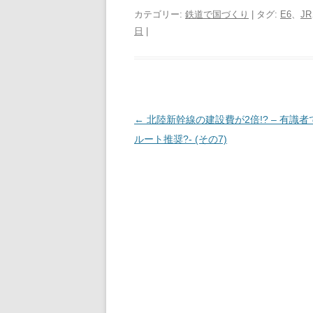
i
c
n
t
n
r
l
r
カテゴリー:
鉄道で国づくり
| タグ:
E6
、
JR
t
e
e
e
t
e
e
日
|
t
b
n
e
a
g
e
o
a
r
d
r
r
r
o
e
s
a
k
s
m
s
t
s
投
←
北陸新幹線の建設費が2倍!? – 有識
稿
ルート推奨?- (その7)
ナ
ビ
ゲ
ー
シ
ョ
ン