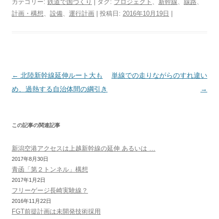
カテゴリー:
鉄道で国づくり
| タグ:
プロジェクト
、
新幹線
、
線路
、
t
e
e
e
t
e
e
d
y
n
計画・構想
、
設備
、
運行計画
| 投稿日:
2016年10月19日
|
t
b
n
e
a
g
P
L
t
e
o
a
r
d
r
r
i
r
o
e
s
a
e
n
k
s
m
s
k
t
s
投
←
北陸新幹線延伸ルート大も
単線での走りながらのすれ違い
稿
め、過熱する自治体間の綱引き
→
ナ
ビ
この記事の関連記事
ゲ
ー
新潟空港アクセスは上越新幹線の延伸 あるいは …
シ
2017年8月30日
青函「第２トンネル」構想
ョ
2017年1月2日
ン
フリーゲージ長崎実験線？
2016年11月22日
FGT前提計画は未開発技術採用