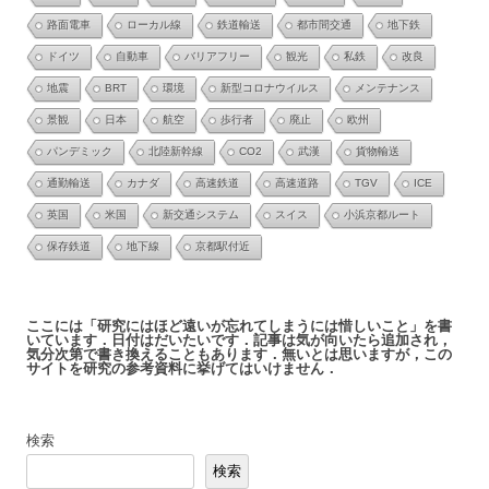
路面電車
ローカル線
鉄道輸送
都市間交通
地下鉄
ドイツ
自動車
バリアフリー
観光
私鉄
改良
地震
BRT
環境
新型コロナウイルス
メンテナンス
景観
日本
航空
歩行者
廃止
欧州
パンデミック
北陸新幹線
CO2
武漢
貨物輸送
通勤輸送
カナダ
高速鉄道
高速道路
TGV
ICE
英国
米国
新交通システム
スイス
小浜京都ルート
保存鉄道
地下線
京都駅付近
ここには「研究にはほど遠いが忘れてしまうには惜しいこと」を書
いています．日付はだいたいです．記事は気が向いたら追加され，
気分次第で書き換えることもあります．無いとは思いますが，この
サイトを研究の参考資料に挙げてはいけません．
検索
検索