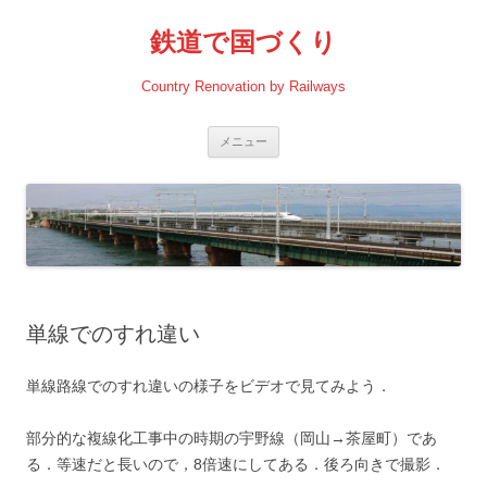
コ
ン
鉄道で国づくり
テ
ン
ツ
へ
Country Renovation by Railways
ス
キ
ッ
プ
メニュー
単線でのすれ違い
単線路線でのすれ違いの様子をビデオで見てみよう．
部分的な複線化工事中の時期の宇野線（岡山→茶屋町）であ
る．等速だと長いので，8倍速にしてある．後ろ向きで撮影．