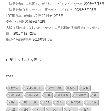
北陸新幹線の京都駅はなぜ「桂川」がイマイチなのか
2025年7月8日
北陸新幹線京都ルート桂川駅の何がマズイのか
2026年3月25日
LRT用電車の台車の秘密
2014年10月6日
安全(？)地帯
2016年8月3日
大阪は副首都になれるか（かつての首都機能移転候補地との比較
編）
2015年12月28日
単線特殊自動閉塞
2016年8月7日
年月のリストを表示
TAGS
新幹線
プロジェクト
計画・構想
線路
設備
運行計画
都市計画
JR
国土計画
在来幹線
駅
車両
建設・工事
LRT
安全
地域交通
その他
街路
評価
バス
フランス
リニア
防災