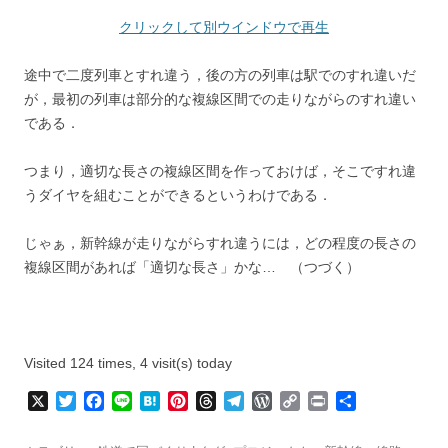
クリックして別ウインドウで再生
途中で二度列車とすれ違う，後の方の列車は駅でのすれ違いだ
が，最初の列車は部分的な複線区間での走りながらのすれ違い
である．
つまり，適切な長さの複線区間を作っておけば，そこですれ違
うダイヤを組むことができるというわけである．
じゃぁ，新幹線が走りながらすれ違うには，どの程度の長さの
複線区間があれば「適切な長さ」かな… （つづく）
Visited 124 times, 4 visit(s) today
X
T
F
L
H
P
T
T
W
C
P
共
w
a
i
a
i
h
e
o
o
r
有
i
c
n
t
n
r
l
r
p
i