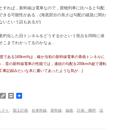
とすれば，新幹線は電車なので，貨物列車に比べると勾配
できる可能性がある．(海底部分の長さは勾配の緩急に関わ
ないという話もあるが)
老朽化した旧トンネルをどうするかという視点を同時に保
そこまでわかってるのかなぁ．
度である160km/hは，確か当初の新幹線電車の青函トンネルに
．昔の新幹線電車の性能では，連続の勾配を200km/h超で運転
工事記録みたいな本に書いてあったような気が…)
W
C
P
共
o
o
r
有
p
i
ェクト
、
国土計画
、
在来幹線
、
新幹線
、
線路
、
計画・構想
、
設
d
y
n
|
P
L
t
i