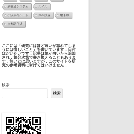
新交通システム
スイス
小浜京都ルート
保存鉄道
地下線
京都駅付近
ここには「研究にはほど遠いが忘れてしま
うには惜しいこと」を書いています．日付
はだいたいです．記事は気が向いたら追加
され，気分次第で書き換えることもありま
す．無いとは思いますが，このサイトを研
究の参考資料に挙げてはいけません．
検索
検索