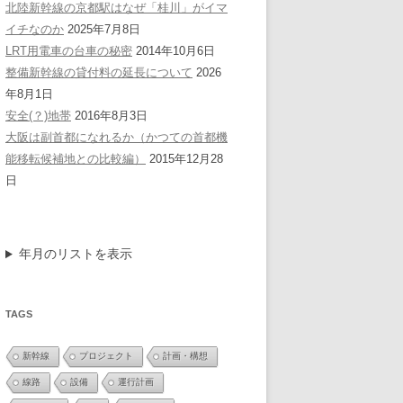
北陸新幹線の京都駅はなぜ「桂川」がイマ
イチなのか
2025年7月8日
LRT用電車の台車の秘密
2014年10月6日
整備新幹線の貸付料の延長について
2026
年8月1日
安全(？)地帯
2016年8月3日
大阪は副首都になれるか（かつての首都機
能移転候補地との比較編）
2015年12月28
日
年月のリストを表示
TAGS
新幹線
プロジェクト
計画・構想
線路
設備
運行計画