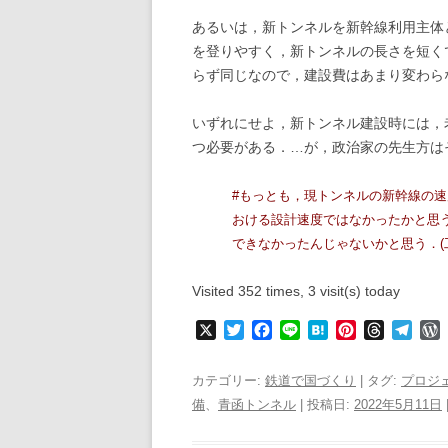
あるいは，新トンネルを新幹線利用主体
を登りやすく，新トンネルの長さを短く
らず同じなので，建設費はあまり変わら
いずれにせよ，新トンネル建設時には，
つ必要がある．…が，政治家の先生方は
#もっとも，現トンネルの新幹線の速
おける設計速度ではなかったかと思う
できなかったんじゃないかと思う．(
Visited 352 times, 3 visit(s) today
X
T
F
L
H
P
T
T
w
a
i
a
i
h
e
i
c
n
t
n
r
l
r
カテゴリー:
鉄道で国づくり
| タグ:
プロジ
t
e
e
e
t
e
e
備
、
青函トンネル
| 投稿日:
2022年5月11日
t
b
n
e
a
g
e
o
a
r
d
r
r