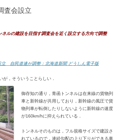
調査会設立
ンネルの建設を目指す調査会を近く設立する方向で調整
設立 自民道連が調整：北海道新聞 どうしん電子版
いが，そういうことらしい．
御存知の通り，青函トンネルは在来線の貨物列
車と新幹線が共用しており，新幹線の風圧で貨
物列車が転倒したりしないように新幹線の速度
が160km/hに抑えられている．
トンネルそのものは，フル規格サイズで建設さ
れているので，連続勾配の上り下りができる車