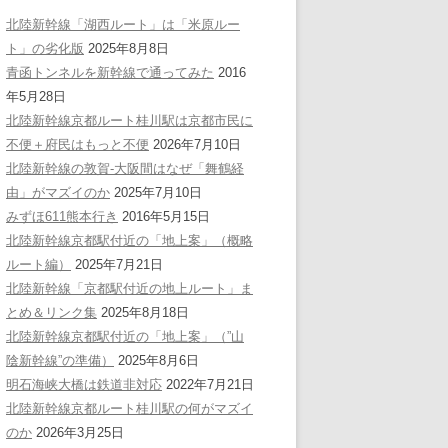
北陸新幹線「湖西ルート」は「米原ルー
ト」の劣化版
2025年8月8日
青函トンネルを新幹線で通ってみた
2016
年5月28日
北陸新幹線京都ルート桂川駅は京都市民に
不便＋府民はもっと不便
2026年7月10日
北陸新幹線の敦賀-大阪間はなぜ「舞鶴経
由」がマズイのか
2025年7月10日
みずほ611熊本行き
2016年5月15日
北陸新幹線京都駅付近の「地上案」（概略
ルート編）
2025年7月21日
北陸新幹線「京都駅付近の地上ルート」ま
とめ＆リンク集
2025年8月18日
北陸新幹線京都駅付近の「地上案」（”山
陰新幹線”の準備）
2025年8月6日
明石海峡大橋は鉄道非対応
2022年7月21日
北陸新幹線京都ルート桂川駅の何がマズイ
のか
2026年3月25日