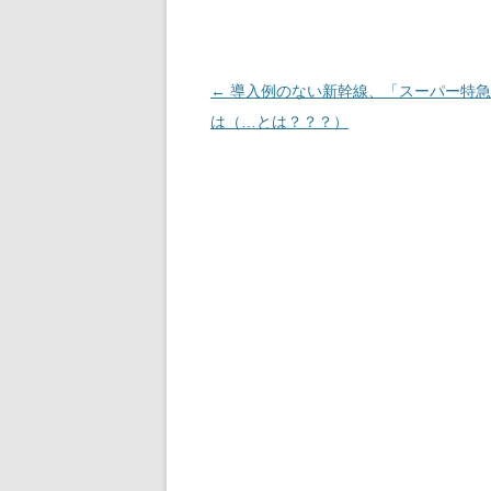
r
o
e
s
a
k
s
m
s
t
s
投
←
導入例のない新幹線、「スーパー特急
稿
は（…とは？？？）
ナ
ビ
ゲ
ー
シ
ョ
ン