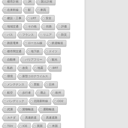
都市計画
JR
国土計画
在来幹線
駅
車両
建設・工事
LRT
安全
地域交通
その他
街路
評価
バス
フランス
リニア
防災
路面電車
ローカル線
鉄道輸送
都市間交通
地下鉄
ドイツ
自動車
バリアフリー
観光
私鉄
改良
地震
BRT
環境
新型コロナウイルス
メンテナンス
景観
日本
航空
歩行者
廃止
欧州
パンデミック
北陸新幹線
CO2
武漢
貨物輸送
通勤輸送
カナダ
高速鉄道
高速道路
TGV
ICE
英国
米国