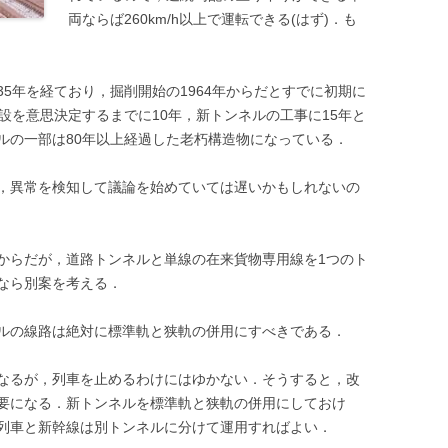
両ならば260km/h以上で運転できる(はず)．も
5年を経ており，掘削開始の1964年からだとすでに初期に
設を意思決定するまでに10年，新トンネルの工事に15年と
ルの一部は80年以上経過した老朽構造物になっている．
，異常を検知して議論を始めていては遅いかもしれないの
からだが，道路トンネルと単線の在来貨物専用線を1つのト
なら別案を考える．
ルの線路は絶対に標準軌と狭軌の併用にすべきである．
なるが，列車を止めるわけにはゆかない．そうすると，改
要になる．新トンネルを標準軌と狭軌の併用にしておけ
列車と新幹線は別トンネルに分けて運用すればよい．