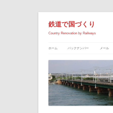
コ
ン
テ
鉄道で国づくり
ン
ツ
へ
Country Renovation by Railways
ス
キ
ッ
プ
ホーム
バックナンバー
メール
2026年の記事
2025年の記事
2024年の記事
2023年の記事
2022年の記事
2021年の記事