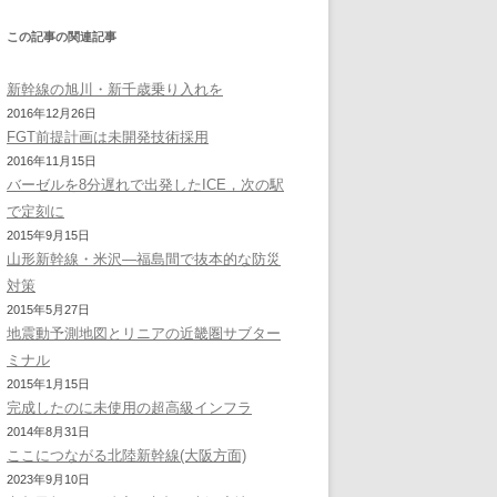
この記事の関連記事
新幹線の旭川・新千歳乗り入れを
2016年12月26日
FGT前提計画は未開発技術採用
2016年11月15日
バーゼルを8分遅れで出発したICE，次の駅
で定刻に
2015年9月15日
山形新幹線・米沢―福島間で抜本的な防災
対策
2015年5月27日
地震動予測地図とリニアの近畿圏サブター
ミナル
2015年1月15日
完成したのに未使用の超高級インフラ
2014年8月31日
ここにつながる北陸新幹線(大阪方面)
2023年9月10日