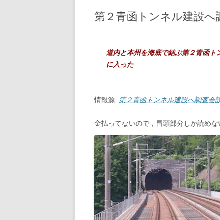
第２青函トンネル建設へ
2020年の記事
2019年の記事
道内と本州を海底で結ぶ第２青函ト
2018年の記事
に入った
2017年の記事
2016年の記事
情報源:
第２青函トンネル建設へ調査会
2015年の記事
金払ってないので，冒頭部分しか読めな
2014年の記事
2013年の記事
2012年の記事
2011年の記事
2010年の記事