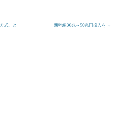
e
n
k
方式」と
新幹線30兆～50兆円投入を
→