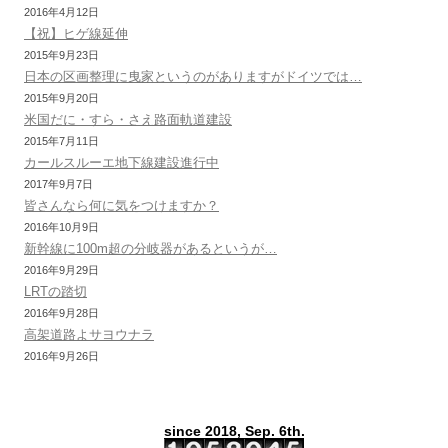
2016年4月12日
ョ
【祝】ヒゲ線延伸
ン
2015年9月23日
日本の区画整理に曳家というのがありますがドイツでは…
2015年9月20日
米国だに・すら・さえ路面軌道建設
2015年7月11日
カールスルーエ地下線建設進行中
2017年9月7日
皆さんなら何に気をつけますか？
2016年10月9日
新幹線に100m超の分岐器があるというが…
2016年9月29日
LRTの踏切
2016年9月28日
高架道路よサヨウナラ
2016年9月26日
since 2018, Sep. 6th.