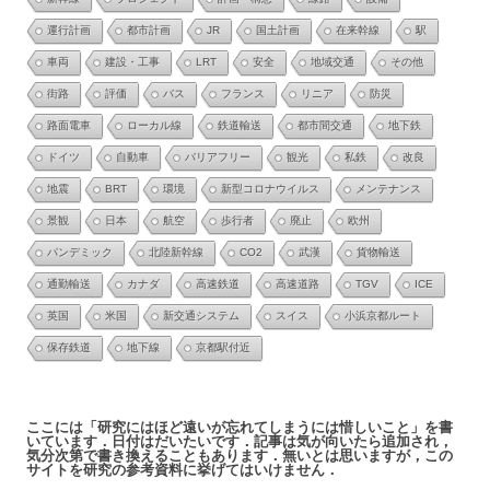
運行計画
都市計画
JR
国土計画
在来幹線
駅
車両
建設・工事
LRT
安全
地域交通
その他
街路
評価
バス
フランス
リニア
防災
路面電車
ローカル線
鉄道輸送
都市間交通
地下鉄
ドイツ
自動車
バリアフリー
観光
私鉄
改良
地震
BRT
環境
新型コロナウイルス
メンテナンス
景観
日本
航空
歩行者
廃止
欧州
パンデミック
北陸新幹線
CO2
武漢
貨物輸送
通勤輸送
カナダ
高速鉄道
高速道路
TGV
ICE
英国
米国
新交通システム
スイス
小浜京都ルート
保存鉄道
地下線
京都駅付近
ここには「研究にはほど遠いが忘れてしまうには惜しいこと」を書
いています．日付はだいたいです．記事は気が向いたら追加され，
気分次第で書き換えることもあります．無いとは思いますが，この
サイトを研究の参考資料に挙げてはいけません．