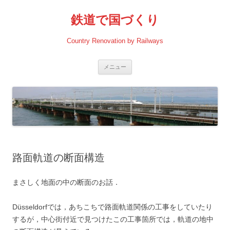
コ
ン
鉄道で国づくり
テ
ン
ツ
へ
Country Renovation by Railways
ス
キ
ッ
プ
メニュー
路面軌道の断面構造
まさしく地面の中の断面のお話．
Düsseldorfでは，あちこちで路面軌道関係の工事をしていたり
するが，中心街付近で見つけたこの工事箇所では，軌道の地中