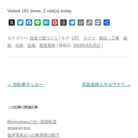
Visited 161 times, 2 visit(s) today
X
T
F
L
H
P
T
T
W
C
P
共
w
a
i
a
i
h
e
o
o
r
有
i
c
n
t
n
r
l
r
p
i
カテゴリー:
鉄道で国づくり
| タグ:
LRT
、
ドイツ
、
建設・工事
、
線
t
e
e
e
t
e
e
d
y
n
路
、
街路
、
設備
、
路面電車
| 投稿日:
2016年9月25日
|
t
b
n
e
a
g
P
L
t
e
o
a
r
d
r
r
i
r
o
e
s
a
e
n
k
s
m
s
k
t
s
投
←
自転車ヤッホー
高架道路よサヨウナラ
→
稿
ナ
この記事の関連記事
ビ
ゲ
Birminghamの古い路面軌道
ー
2016年9月10日
阪堺電車あべの橋界隈の様子
シ