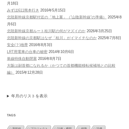
月18日
みずほ611熊本行き
2016年5月15日
北陸新幹線京都駅付近の「地上案」（”山陰新幹線”の準備）
2025年8
月6日
北陸新幹線京都ルート桂川駅の何がマズイのか
2026年3月25日
北陸新幹線の京都駅はなぜ「桂川」がイマイチなのか
2025年7月8日
安全(？)地帯
2016年8月3日
LRT用電車の台車の秘密
2014年10月6日
単線特殊自動閉塞
2016年8月7日
大阪は副首都になれるか（かつての首都機能移転候補地との比較
編）
2015年12月28日
年月のリストを表示
TAGS
新幹線
プロジェクト
計画・構想
線路
設備