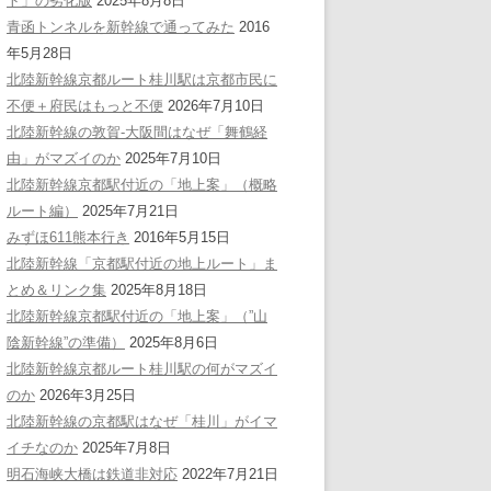
ト」の劣化版
2025年8月8日
青函トンネルを新幹線で通ってみた
2016
年5月28日
北陸新幹線京都ルート桂川駅は京都市民に
不便＋府民はもっと不便
2026年7月10日
北陸新幹線の敦賀-大阪間はなぜ「舞鶴経
由」がマズイのか
2025年7月10日
北陸新幹線京都駅付近の「地上案」（概略
ルート編）
2025年7月21日
みずほ611熊本行き
2016年5月15日
北陸新幹線「京都駅付近の地上ルート」ま
とめ＆リンク集
2025年8月18日
北陸新幹線京都駅付近の「地上案」（”山
陰新幹線”の準備）
2025年8月6日
北陸新幹線京都ルート桂川駅の何がマズイ
のか
2026年3月25日
北陸新幹線の京都駅はなぜ「桂川」がイマ
イチなのか
2025年7月8日
明石海峡大橋は鉄道非対応
2022年7月21日