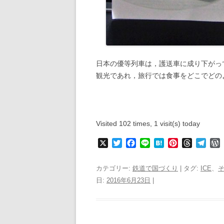
日本の優等列車は，護送車に成り下がっ
観光であれ，旅行では食事をどこでどの
Visited 102 times, 1 visit(s) today
X
T
F
L
H
P
T
T
w
a
i
a
i
h
e
i
c
n
t
n
r
l
r
カテゴリー:
鉄道で国づくり
| タグ:
ICE
、
t
e
e
e
t
e
e
日:
2016年6月23日
|
t
b
n
e
a
g
e
o
a
r
d
r
r
r
o
e
s
a
k
s
m
s
t
s