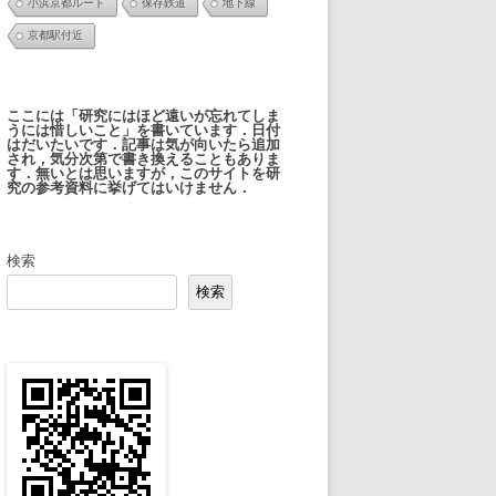
小浜京都ルート
保存鉄道
地下線
京都駅付近
ここには「研究にはほど遠いが忘れてしま
うには惜しいこと」を書いています．日付
はだいたいです．記事は気が向いたら追加
され，気分次第で書き換えることもありま
す．無いとは思いますが，このサイトを研
究の参考資料に挙げてはいけません．
検索
検索