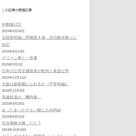
この記事の関連記事
列車版LCC
2015年9月24日
北陸新幹線に荷物置き場…訪日観光客らに
対応
2015年9月13日
グリーン車と一等車
2015年3月2日
日本の公共交通政策が欧州と真逆な件
2015年12月11日
大阪は副首都になれるか（平常時編）
2015年12月3日
高速鉄道の「機内食」
2015年9月26日
あったあったケルン駅にもAirRail
2015年9月21日
宗谷海峡大橋，だと？
2014年10月19日