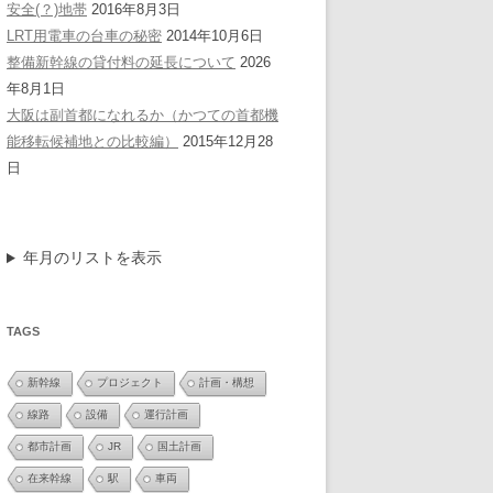
安全(？)地帯
2016年8月3日
LRT用電車の台車の秘密
2014年10月6日
整備新幹線の貸付料の延長について
2026
年8月1日
大阪は副首都になれるか（かつての首都機
能移転候補地との比較編）
2015年12月28
日
年月のリストを表示
TAGS
新幹線
プロジェクト
計画・構想
線路
設備
運行計画
都市計画
JR
国土計画
在来幹線
駅
車両