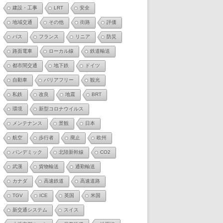
建設・工事
LRT
安全
地域交通
その他
街路
評価
バス
フランス
リニア
防災
路面電車
ローカル線
鉄道輸送
都市間交通
地下鉄
ドイツ
自動車
バリアフリー
観光
私鉄
改良
地震
BRT
環境
新型コロナウイルス
メンテナンス
景観
日本
航空
歩行者
廃止
欧州
パンデミック
北陸新幹線
CO2
武漢
貨物輸送
通勤輸送
カナダ
高速鉄道
高速道路
TGV
ICE
英国
米国
新交通システム
スイス