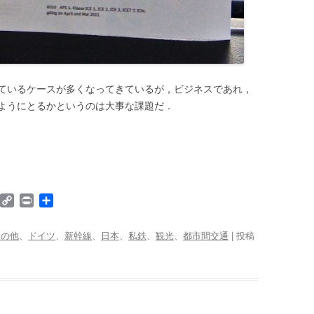
ているケースが多くなってきているが，ビジネスであれ，
ようにとるかというのは大事な課題だ．
W
C
P
共
o
o
r
有
p
i
その他
、
ドイツ
、
新幹線
、
日本
、
私鉄
、
観光
、
都市間交通
| 投稿
d
y
n
P
L
t
i
e
n
k