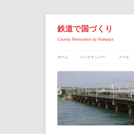
コ
ン
テ
鉄道で国づくり
ン
ツ
へ
Country Renovation by Railways
ス
キ
ッ
プ
ホーム
バックナンバー
メール
2026年の記事
2025年の記事
2024年の記事
2023年の記事
2022年の記事
2021年の記事