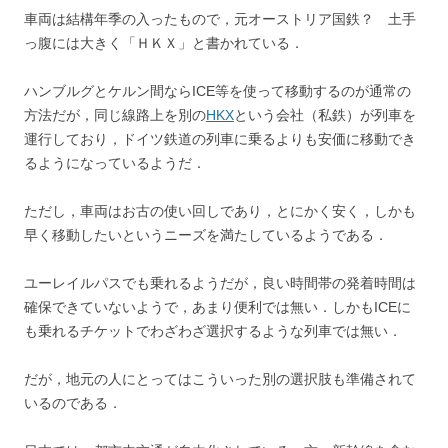
車両は結構年季の入ったもので，元オーストリア国鉄？ 土手
っ腹には大きく「ＨＫＸ」と書かれている．
ハンブルグとケルン間ならICE等を使って移動するのが通常の
方法だが，同じ線路上を別の
HKX
という会社（私鉄）が列車を
運行しており，ドイツ鉄道の列車に乗るよりも安価に移動でき
るようになっているようだ．
ただし，車両はお古の使い回しであり，とにかく安く，しかも
早く移動したいというニーズを満たしているようである．
ユーレイルパスでも乗れるようだが，良い時間帯の発着時間は
確保できていないようで，あまり便利では無い．しかもICEに
も乗れるチケットでわざわざ選択するような列車では無い．
だが，地元の人にとってはこういった別の選択肢も準備されて
いるのである．