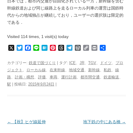
日本では，都市内交通が自由化されている一方，新幹線を含む
幹線鉄道および同じ線路上を走るローカル列車の運営は国鉄時
代からの地域独占が継続しており，ユーザーの選択肢は限定的
である．
Visited 114 times, 1 visit(s) today
X
T
F
L
H
P
T
T
W
C
P
共
w
a
i
a
i
h
e
o
o
r
有
i
c
n
t
n
r
l
r
p
i
カテゴリー:
鉄道で国づくり
| タグ:
ICE
、
JR
、
TGV
、
ドイツ
、
プロ
t
e
e
e
t
e
e
d
y
n
ジェクト
、
ローカル線
、
在来幹線
、
地域交通
、
新幹線
、
私鉄
、
線
t
b
n
e
a
g
P
L
t
路
、
計画・構想
e
o
、
評価
、
a
車両
r
、
運行計画
d
r
、
都市間交通
r
i
、
鉄道輸送
、
r
o
e
s
a
e
n
駅
| 投稿日:
2015年9月24日
|
k
s
m
s
k
t
s
投
←
【祝】ヒゲ線延伸
地下鉄の中にある橋
→
稿