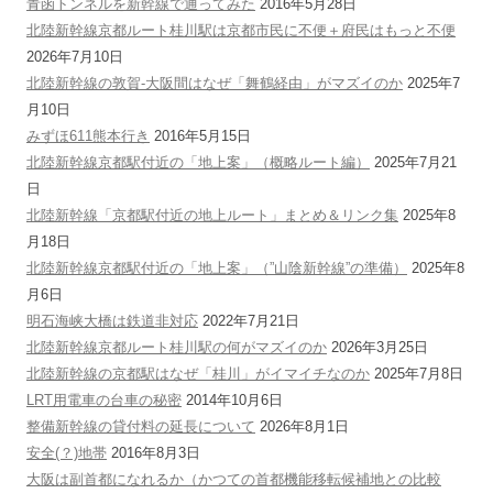
青函トンネルを新幹線で通ってみた
2016年5月28日
北陸新幹線京都ルート桂川駅は京都市民に不便＋府民はもっと不便
2026年7月10日
北陸新幹線の敦賀-大阪間はなぜ「舞鶴経由」がマズイのか
2025年7
月10日
みずほ611熊本行き
2016年5月15日
北陸新幹線京都駅付近の「地上案」（概略ルート編）
2025年7月21
日
北陸新幹線「京都駅付近の地上ルート」まとめ＆リンク集
2025年8
月18日
北陸新幹線京都駅付近の「地上案」（”山陰新幹線”の準備）
2025年8
月6日
明石海峡大橋は鉄道非対応
2022年7月21日
北陸新幹線京都ルート桂川駅の何がマズイのか
2026年3月25日
北陸新幹線の京都駅はなぜ「桂川」がイマイチなのか
2025年7月8日
LRT用電車の台車の秘密
2014年10月6日
整備新幹線の貸付料の延長について
2026年8月1日
安全(？)地帯
2016年8月3日
大阪は副首都になれるか（かつての首都機能移転候補地との比較