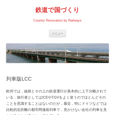
コ
ン
鉄道で国づくり
テ
ン
ツ
へ
Country Renovation by Railways
ス
キ
ッ
プ
メニュー
列車版LCC
欧州では，線路とその上の鉄道運行が基本的に上下分離されて
いる．旅行者としてはICEやTGVをよく使うのでほとんどその
ことを意識することはないのだが，最近，特にドイツなどでは
比較的近距離の都市間連絡列車で，見かけない会社の列車を見