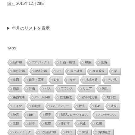
編）
2015年12月28日
年月のリストを表示
TAGS
新幹線
プロジェクト
計画・構想
線路
設備
運行計画
都市計画
JR
国土計画
在来幹線
駅
車両
建設・工事
LRT
安全
地域交通
その他
街路
評価
バス
フランス
リニア
防災
路面電車
ローカル線
鉄道輸送
都市間交通
地下鉄
ドイツ
自動車
バリアフリー
観光
私鉄
改良
地震
BRT
環境
新型コロナウイルス
メンテナンス
景観
日本
航空
歩行者
廃止
欧州
パンデミック
北陸新幹線
CO2
武漢
貨物輸送