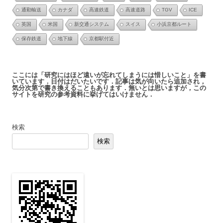
通勤輸送
カナダ
高速鉄道
高速道路
TGV
ICE
英国
米国
新交通システム
スイス
小浜京都ルート
保存鉄道
地下線
京都駅付近
ここには「研究にはほど遠いが忘れてしまうには惜しいこと」を書
いています．日付はだいたいです．記事は気が向いたら追加され，
気分次第で書き換えることもあります．無いとは思いますが，この
サイトを研究の参考資料に挙げてはいけません．
検索
検索