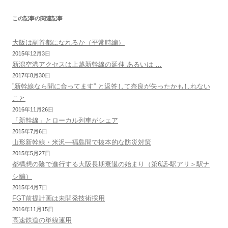
ナ
この記事の関連記事
ビ
ゲ
大阪は副首都になれるか（平常時編）
ー
2015年12月3日
新潟空港アクセスは上越新幹線の延伸 あるいは …
シ
2017年8月30日
ョ
”新幹線なら間に合ってます” と返答して奈良が失ったかもしれない
ン
こと
2016年11月26日
「新幹線」とローカル列車がシェア
2015年7月6日
山形新幹線・米沢―福島間で抜本的な防災対策
2015年5月27日
都構想の陰で進行する大阪長期衰退の始まり（第6話-駅アリ＞駅ナ
シ編）
2015年4月7日
FGT前提計画は未開発技術採用
2016年11月15日
高速鉄道の単線運用