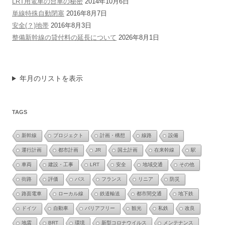
LRT用電車の台車の秘密
2014年10月6日
単線特殊自動閉塞
2016年8月7日
安全(？)地帯
2016年8月3日
整備新幹線の貸付料の延長について
2026年8月1日
年月のリストを表示
TAGS
新幹線
プロジェクト
計画・構想
線路
設備
運行計画
都市計画
JR
国土計画
在来幹線
駅
車両
建設・工事
LRT
安全
地域交通
その他
街路
評価
バス
フランス
リニア
防災
路面電車
ローカル線
鉄道輸送
都市間交通
地下鉄
ドイツ
自動車
バリアフリー
観光
私鉄
改良
地震
BRT
環境
新型コロナウイルス
メンテナンス