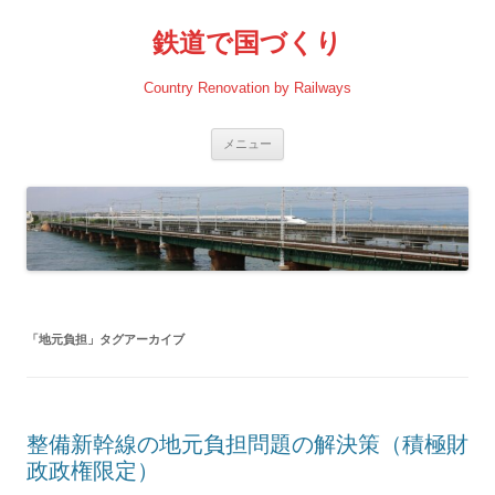
コ
ン
鉄道で国づくり
テ
ン
ツ
へ
Country Renovation by Railways
ス
キ
ッ
プ
メニュー
「
地元負担
」タグアーカイブ
整備新幹線の地元負担問題の解決策（積極財
政政権限定）