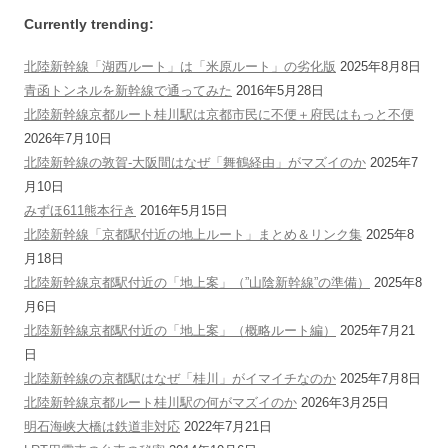
Currently trending:
北陸新幹線「湖西ルート」は「米原ルート」の劣化版
2025年8月8日
青函トンネルを新幹線で通ってみた
2016年5月28日
北陸新幹線京都ルート桂川駅は京都市民に不便＋府民はもっと不便
2026年7月10日
北陸新幹線の敦賀-大阪間はなぜ「舞鶴経由」がマズイのか
2025年7
月10日
みずほ611熊本行き
2016年5月15日
北陸新幹線「京都駅付近の地上ルート」まとめ＆リンク集
2025年8
月18日
北陸新幹線京都駅付近の「地上案」（”山陰新幹線”の準備）
2025年8
月6日
北陸新幹線京都駅付近の「地上案」（概略ルート編）
2025年7月21
日
北陸新幹線の京都駅はなぜ「桂川」がイマイチなのか
2025年7月8日
北陸新幹線京都ルート桂川駅の何がマズイのか
2026年3月25日
明石海峡大橋は鉄道非対応
2022年7月21日