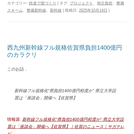
カテゴリー:
鉄道で国づくり
| タグ:
プロジェクト
、
地元負担
、
整備
t
e
e
e
t
e
e
d
y
n
スキーム
、
整備新幹線
、
新幹線
| 投稿日:
2025年10月14日
|
t
b
n
e
a
g
P
L
t
e
o
a
r
d
r
r
i
r
o
e
s
a
e
n
k
s
m
s
k
t
s
西九州新幹線フル規格佐賀県負担1400億円
のカラクリ
このお話．
新幹線フル規格化“県負担1400億円程度か” 県立大学設
置は「座談会」開催へ【佐賀県】
情報源:
新幹線フル規格化“県負担1400億円程度か” 県立大学設
置は「座談会」開催へ【佐賀県】｜佐賀のニュース｜サガテレ
ビ