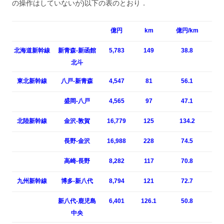
の操作はしていないが)以下の表のとおり．
億円
km
億円/km
北海道新幹線
新青森-新函館
5,783
149
38.8
北斗
東北新幹線
八戸-新青森
4,547
81
56.1
盛岡-八戸
4,565
97
47.1
北陸新幹線
金沢-敦賀
16,779
125
134.2
長野-金沢
16,988
228
74.5
高崎-長野
8,282
117
70.8
九州新幹線
博多-新八代
8,794
121
72.7
新八代-鹿児島
6,401
126.1
50.8
中央