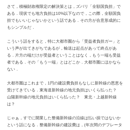
さて，積極財政権限定の解決策とは，ズバリ「全額国負担」で
ある．現状でも地方負担は10%以下なので，この際，全額国負
担でもいいじゃないかという話である．その方が合意形成的に
もシンプルだ．
こういう話をすると，特に大都市圏から「受益者負担ガー」と
いう声が出てきがちであるが，輸送は起点があって終点があ
る．片方の端だけが受益者ということはなく，もう一端も受益
者である．その「もう一端」とはどこか．大都市圏にほかなら
ない．
大都市圏はこれまで，1円の建設費負担もなしに新幹線の恩恵を
受けてきている．東海道新幹線の地元負担はいくら払った？
山陽新幹線の地元負担はいくら払った？ 東北・上越新幹線
は？
じゃぁ，すでに開業した整備新幹線の沿線は払い損ではないか
という話になる．整備新幹線の建設費は，(年次間のデフレータ