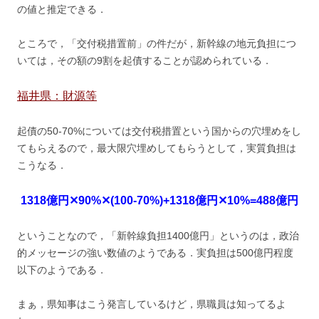
の値と推定できる．
ところで，「交付税措置前」の件だが，新幹線の地元負担につ
いては，その額の9割を起債することが認められている．
福井県：財源等
起債の50-70%については交付税措置という国からの穴埋めをし
てもらえるので，最大限穴埋めしてもらうとして，実質負担は
こうなる．
1318億円✕90%✕(100-70%)+1318億円✕10%=488億円
ということなので，「新幹線負担1400億円」というのは，政治
的メッセージの強い数値のようである．実負担は500億円程度
以下のようである．
まぁ，県知事はこう発言しているけど，県職員は知ってるよ