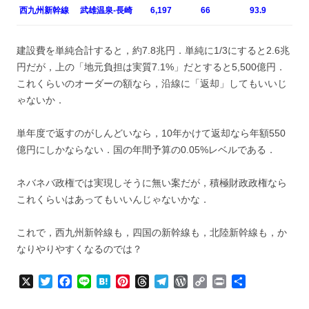
西九州新幹線
武雄温泉-長崎
6,197
66
93.9
建設費を単純合計すると，約7.8兆円．単純に1/3にすると2.6兆
円だが，上の「地元負担は実質7.1%」だとすると5,500億円．
これくらいのオーダーの額なら，沿線に「返却」してもいいじ
ゃないか．
単年度で返すのがしんどいなら，10年かけて返却なら年額550
億円にしかならない．国の年間予算の0.05%レベルである．
ネバネバ政権では実現しそうに無い案だが，積極財政政権なら
これくらいはあってもいいんじゃないかな．
これで，西九州新幹線も，四国の新幹線も，北陸新幹線も，か
なりやりやすくなるのでは？
X
T
F
L
H
P
T
T
W
C
P
共
w
a
i
a
i
h
e
o
o
r
有
i
c
n
t
n
r
l
r
p
i