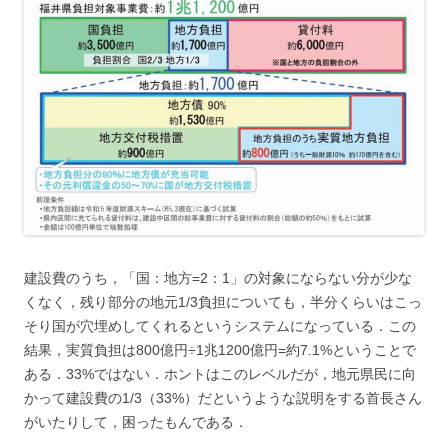
建設費のうち，「国：地方=2：1」の対象にならない分が少な
くなく，残り部分の地元1/3負担についても，半分くらいはこっ
そり国が穴埋めしてくれるというシステムになっている．この
結果，実質負担は800億円÷1兆1200億円=約7.1%ということで
ある．33%ではない．ホントはこのレベルだが，地元県民に向
かって建設費の1/3（33%）だというような説明をする首長さん
がいたりして，困ったもんである．