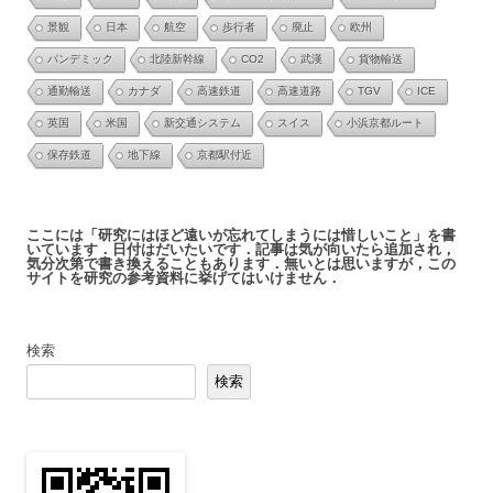
景観
日本
航空
歩行者
廃止
欧州
パンデミック
北陸新幹線
CO2
武漢
貨物輸送
通勤輸送
カナダ
高速鉄道
高速道路
TGV
ICE
英国
米国
新交通システム
スイス
小浜京都ルート
保存鉄道
地下線
京都駅付近
ここには「研究にはほど遠いが忘れてしまうには惜しいこと」を書
いています．日付はだいたいです．記事は気が向いたら追加され，
気分次第で書き換えることもあります．無いとは思いますが，この
サイトを研究の参考資料に挙げてはいけません．
検索
検索