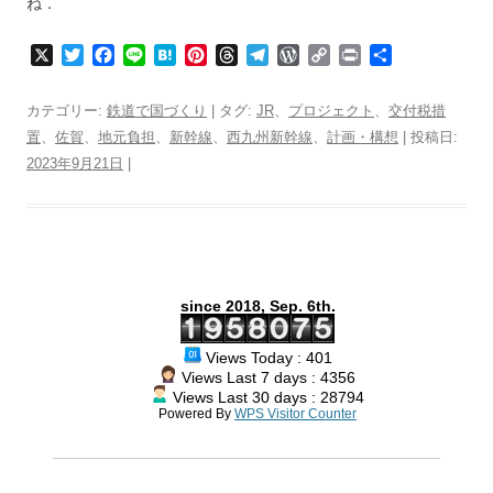
ね．
X
T
F
L
H
P
T
T
W
C
P
共
w
a
i
a
i
h
e
o
o
r
有
i
c
n
t
n
r
l
r
p
i
カテゴリー:
鉄道で国づくり
| タグ:
JR
、
プロジェクト
、
交付税措
t
e
e
e
t
e
e
d
y
n
置
、
佐賀
、
地元負担
、
新幹線
、
西九州新幹線
、
計画・構想
| 投稿日:
t
b
n
e
a
g
P
L
t
2023年9月21日
e
o
|
a
r
d
r
r
i
r
o
e
s
a
e
n
k
s
m
s
k
t
s
since 2018, Sep. 6th.
Views Today : 401
Views Last 7 days : 4356
Views Last 30 days : 28794
Powered By
WPS Visitor Counter