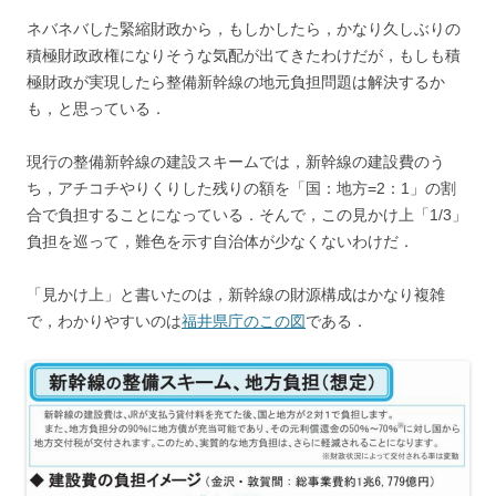
ネバネバした緊縮財政から，もしかしたら，かなり久しぶりの
積極財政政権になりそうな気配が出てきたわけだが，もしも積
極財政が実現したら整備新幹線の地元負担問題は解決するか
も，と思っている．
現行の整備新幹線の建設スキームでは，新幹線の建設費のう
ち，アチコチやりくりした残りの額を「国：地方=2：1」の割
合で負担することになっている．そんで，この見かけ上「1/3」
負担を巡って，難色を示す自治体が少なくないわけだ．
「見かけ上」と書いたのは，新幹線の財源構成はかなり複雑
で，わかりやすいのは
福井県庁のこの図
である．