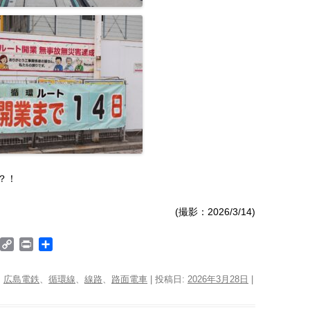
？！
(撮影：2026/3/14)
W
C
P
共
o
o
r
有
p
i
、
広島電鉄
、
循環線
、
線路
、
路面電車
| 投稿日:
2026年3月28日
|
d
y
n
P
L
t