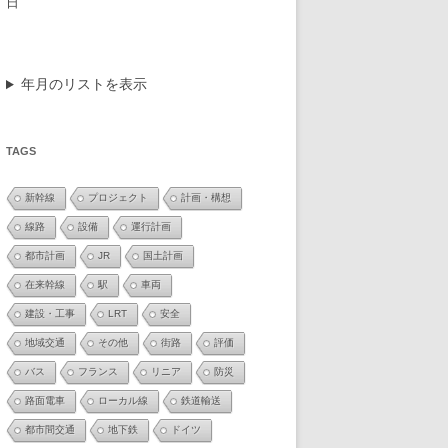
日
年月のリストを表示
TAGS
新幹線
プロジェクト
計画・構想
線路
設備
運行計画
都市計画
JR
国土計画
在来幹線
駅
車両
建設・工事
LRT
安全
地域交通
その他
街路
評価
バス
フランス
リニア
防災
路面電車
ローカル線
鉄道輸送
都市間交通
地下鉄
ドイツ