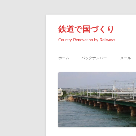
コ
ン
テ
鉄道で国づくり
ン
ツ
へ
Country Renovation by Railways
ス
キ
ッ
プ
ホーム
バックナンバー
メール
2026年の記事
2025年の記事
2024年の記事
2023年の記事
2022年の記事
2021年の記事