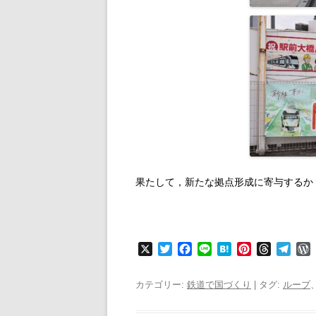
果たして，新たな拠点形成に寄与するか
X
T
F
L
H
P
T
T
w
a
i
a
i
h
e
i
c
n
t
n
r
l
r
カテゴリー:
鉄道で国づくり
| タグ:
ループ
t
e
e
e
t
e
e
t
b
n
e
a
g