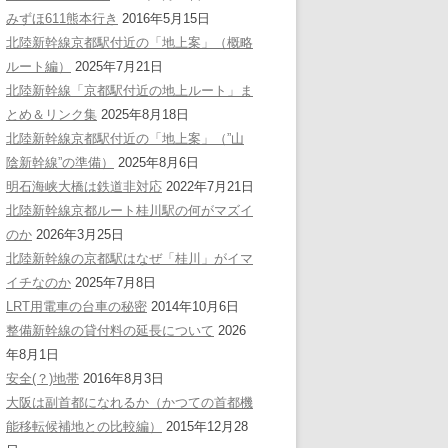
みずほ611熊本行き
2016年5月15日
北陸新幹線京都駅付近の「地上案」（概略
ルート編）
2025年7月21日
北陸新幹線「京都駅付近の地上ルート」ま
とめ＆リンク集
2025年8月18日
北陸新幹線京都駅付近の「地上案」（”山
陰新幹線”の準備）
2025年8月6日
明石海峡大橋は鉄道非対応
2022年7月21日
北陸新幹線京都ルート桂川駅の何がマズイ
のか
2026年3月25日
北陸新幹線の京都駅はなぜ「桂川」がイマ
イチなのか
2025年7月8日
LRT用電車の台車の秘密
2014年10月6日
整備新幹線の貸付料の延長について
2026
年8月1日
安全(？)地帯
2016年8月3日
大阪は副首都になれるか（かつての首都機
能移転候補地との比較編）
2015年12月28