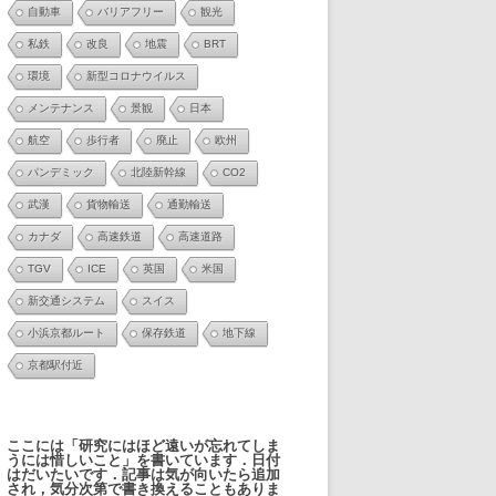
自動車
バリアフリー
観光
私鉄
改良
地震
BRT
環境
新型コロナウイルス
メンテナンス
景観
日本
航空
歩行者
廃止
欧州
パンデミック
北陸新幹線
CO2
武漢
貨物輸送
通勤輸送
カナダ
高速鉄道
高速道路
TGV
ICE
英国
米国
新交通システム
スイス
小浜京都ルート
保存鉄道
地下線
京都駅付近
ここには「研究にはほど遠いが忘れてしま
うには惜しいこと」を書いています．日付
はだいたいです．記事は気が向いたら追加
され，気分次第で書き換えることもありま