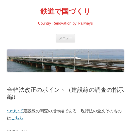
コ
ン
鉄道で国づくり
テ
ン
ツ
へ
Country Renovation by Railways
ス
キ
ッ
プ
メニュー
全幹法改正のポイント（建設線の調査の指示
編）
つづいて
建設線の調査の指示編である．現行法の全文そのもの
は
こちら
．