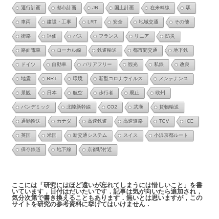
運行計画
都市計画
JR
国土計画
在来幹線
駅
車両
建設・工事
LRT
安全
地域交通
その他
街路
評価
バス
フランス
リニア
防災
路面電車
ローカル線
鉄道輸送
都市間交通
地下鉄
ドイツ
自動車
バリアフリー
観光
私鉄
改良
地震
BRT
環境
新型コロナウイルス
メンテナンス
景観
日本
航空
歩行者
廃止
欧州
パンデミック
北陸新幹線
CO2
武漢
貨物輸送
通勤輸送
カナダ
高速鉄道
高速道路
TGV
ICE
英国
米国
新交通システム
スイス
小浜京都ルート
保存鉄道
地下線
京都駅付近
ここには「研究にはほど遠いが忘れてしまうには惜しいこと」を書
いています．日付はだいたいです．記事は気が向いたら追加され，
気分次第で書き換えることもあります．無いとは思いますが，この
サイトを研究の参考資料に挙げてはいけません．