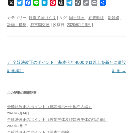
X
T
F
L
H
P
T
T
W
C
P
共
w
a
i
a
i
h
e
o
o
r
有
i
c
n
t
n
r
l
r
p
i
カテゴリー:
鉄道で国づくり
| タグ:
国土計画
、
在来幹線
、
新幹線
、
t
e
e
e
t
e
e
d
y
n
計画・構想
、
都市間交通
| 投稿日:
2020年1月9日
|
t
b
n
e
a
g
P
L
t
e
o
a
r
d
r
r
i
r
o
e
s
a
e
n
k
s
m
s
k
t
s
投
←
全幹法改正のポイント（基本
今年4000キロ以上を新たに敷設
稿
計画編）
計画
→
ナ
ビ
この記事の関連記事
ゲ
ー
全幹法改正のポイント（建設指示〜土地立入編）
シ
2020年2月14日
全幹法改正のポイント（営業主体及び建設主体の指名編）
ョ
2020年2月9日
ン
全幹法改正のポイント（基本計画編）