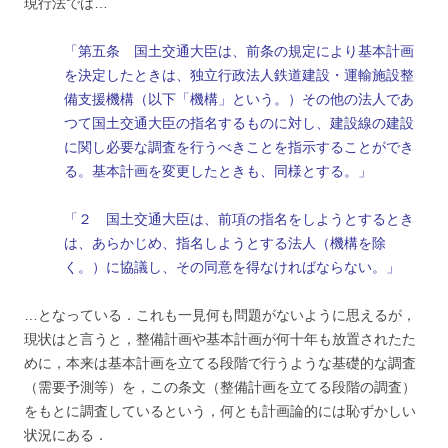
現行法では…
「第五条 国土交通大臣は、前条の規定により基本計画
を決定したときは、独立行政法人鉄道建設・運輸施設整
備支援機構（以下「機構」という。）その他の法人であ
つて国土交通大臣の指名するものに対し、建設線の建設
に関し必要な調査を行うべきことを指示することができ
る。基本計画を変更したときも、同様とする。」
「２ 国土交通大臣は、前項の指名をしようとするとき
は、あらかじめ、指名しようとする法人（機構を除
く。）に協議し、その同意を得なければならない。」
…となっている．これも一見何も問題がないように思えるが，
現状はと言うと，整備計画や基本計画が何十年も放置されたた
めに，本来は基本計画を立てる段階で行うような基礎的な調査
（需要予測等）を，この条文（整備計画を立てる段階の調査）
をもとに調査しているという，何とも計画論的には恥ずかしい
状況にある．