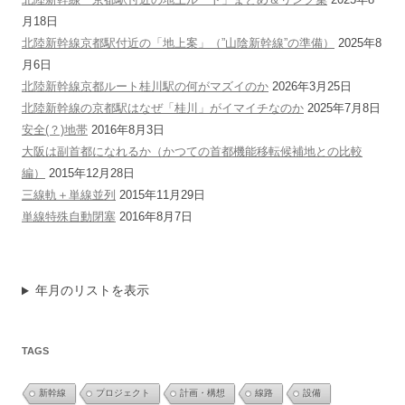
月18日
北陸新幹線京都駅付近の「地上案」（”山陰新幹線”の準備）
2025年8
月6日
北陸新幹線京都ルート桂川駅の何がマズイのか
2026年3月25日
北陸新幹線の京都駅はなぜ「桂川」がイマイチなのか
2025年7月8日
安全(？)地帯
2016年8月3日
大阪は副首都になれるか（かつての首都機能移転候補地との比較
編）
2015年12月28日
三線軌＋単線並列
2015年11月29日
単線特殊自動閉塞
2016年8月7日
年月のリストを表示
TAGS
新幹線
プロジェクト
計画・構想
線路
設備