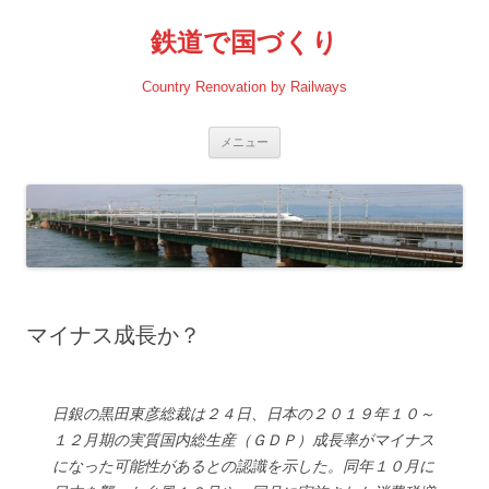
コ
ン
鉄道で国づくり
テ
ン
ツ
へ
Country Renovation by Railways
ス
キ
ッ
プ
メニュー
マイナス成長か？
日銀の黒田東彦総裁は２４日、日本の２０１９年１０～
１２月期の実質国内総生産（ＧＤＰ）成長率がマイナス
になった可能性があるとの認識を示した。同年１０月に