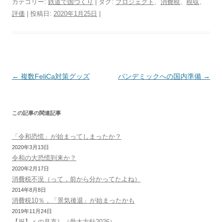
カテゴリー:
鉄道で国づくり
| タグ:
プロジェクト
、
消費税
、
税収
、
t
e
e
e
t
e
e
d
y
n
評価
| 投稿日:
2020年1月25日
|
t
b
n
e
a
g
P
L
t
e
o
a
r
d
r
r
i
r
o
e
s
a
e
n
k
s
m
s
k
t
s
投
←
複数FeliCa対策グッズ
パンデミックへの国内準備
→
稿
ナ
この記事の関連記事
ビ
ゲ
「令和恐慌」が始まってしまったか？
ー
2020年3月13日
令和の大恐慌到来か？
シ
2020年2月17日
ョ
消費税不況（って，前から分かってたよね）
ン
2014年8月8日
消費税10％，「景気後退」が始まったかも
2019年11月24日
【祝】ｒの見直し（骨太方針2026）