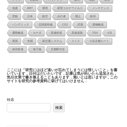
地震
BRT
環境
新型コロナウイルス
メンテナンス
景観
日本
航空
歩行者
廃止
欧州
パンデミック
北陸新幹線
CO2
武漢
貨物輸送
通勤輸送
カナダ
高速鉄道
高速道路
TGV
ICE
英国
米国
新交通システム
スイス
小浜京都ルート
保存鉄道
地下線
京都駅付近
ここには「研究にはほど遠いが忘れてしまうには惜しいこと」を書
いています．日付はだいたいです．記事は気が向いたら追加され，
気分次第で書き換えることもあります．無いとは思いますが，この
サイトを研究の参考資料に挙げてはいけません．
検索
検索