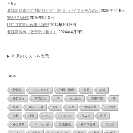
月6日
北陸新幹線の京都駅はなぜ「桂川」がイマイチなのか
2025年7月8日
安全(？)地帯
2016年8月3日
LRT用電車の台車の秘密
2014年10月6日
北陸新幹線（敦賀乗り換え）
2024年4月9日
年月のリストを表示
TAGS
新幹線
プロジェクト
計画・構想
線路
設備
運行計画
都市計画
JR
国土計画
在来幹線
駅
車両
建設・工事
LRT
安全
地域交通
その他
街路
評価
バス
フランス
リニア
防災
路面電車
ローカル線
鉄道輸送
都市間交通
地下鉄
ドイツ
自動車
バリアフリー
観光
私鉄
改良