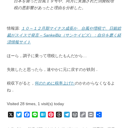
日本を襲った台風１９号や、同月に実施された消費税増
税の悪影響があったと理由を分析した。
情報源:
１０～１２月期マイナス成長か 台風や増税で、日銀総
裁がスイスで発言 – SankeiBiz（サンケイビズ）：自分を磨く経
済情報サイト
ほーら，調子に乗って増税したもんだから…
失敗したと思ったら，速やかに元に戻すのが鉄則．
税収下がると，
何のために税率上げた
のかわからなくなるよ
ね．
Visited 28 times, 1 visit(s) today
X
T
F
L
H
P
T
T
W
C
P
共
w
a
i
a
i
h
e
o
o
r
有
i
c
n
t
n
r
l
r
p
i