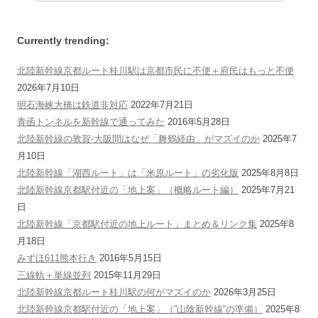
Currently trending:
北陸新幹線京都ルート桂川駅は京都市民に不便＋府民はもっと不便
2026年7月10日
明石海峡大橋は鉄道非対応
2022年7月21日
青函トンネルを新幹線で通ってみた
2016年5月28日
北陸新幹線の敦賀-大阪間はなぜ「舞鶴経由」がマズイのか
2025年7
月10日
北陸新幹線「湖西ルート」は「米原ルート」の劣化版
2025年8月8日
北陸新幹線京都駅付近の「地上案」（概略ルート編）
2025年7月21
日
北陸新幹線「京都駅付近の地上ルート」まとめ＆リンク集
2025年8
月18日
みずほ611熊本行き
2016年5月15日
三線軌＋単線並列
2015年11月29日
北陸新幹線京都ルート桂川駅の何がマズイのか
2026年3月25日
北陸新幹線京都駅付近の「地上案」（”山陰新幹線”の準備）
2025年8