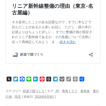
X
T
F
L
H
P
T
T
W
C
P
共
w
a
i
a
i
h
e
o
o
r
有
i
c
n
t
n
r
l
r
p
i
カテゴリー:
鉄道で国づくり
| タグ:
JR
、
南海トラフ
、
新幹線
、
運行
t
e
e
e
t
e
e
d
y
n
計画
、
防災
| 投稿日:
2024年8月8日
|
t
b
n
e
a
g
P
L
t
e
o
a
r
d
r
r
i