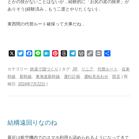
とかの技がないことはないが，経験的に「お尻の皮の限界」が
ありそう(経験済み，もう二度とやりたくない)．
東西間の代替ルート確保って大事だね．
X
T
F
L
H
P
T
T
W
C
P
共
w
a
i
a
i
h
e
o
o
r
有
i
c
n
t
n
r
l
r
p
i
カテゴリー:
鉄道で国づくり
| タグ:
JR
、
リニア
、
代替ルート
、
在来
t
e
e
e
t
e
e
d
y
n
幹線
、
新幹線
、
東海道新幹線
、
運行計画
、
運転見合わせ
、
防災
| 投
t
b
n
e
a
g
P
L
t
稿日:
2024年7月22日
e
o
|
a
r
d
r
r
i
r
o
e
s
a
e
n
k
s
m
s
k
t
s
結構遠回りなのね
最近は航空機内でのスマホ利用も認められるようになってきて