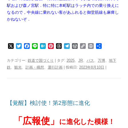
駅および森ノ宮駅．特に特に本町駅はラッチ内での乗り換えに
なるので，中央線に乗れない客があふれると御堂筋線も麻痺し
かねないぞ．
X
T
F
L
H
P
T
T
W
C
P
共
w
a
i
a
i
h
e
o
o
r
有
i
c
n
t
n
r
l
r
p
i
カテゴリー:
鉄道で国づくり
| タグ:
2025
、
JR
、
バス
、
万博
、
地下
t
e
e
e
t
e
e
d
y
n
鉄
、
観光
、
計画・構想
、
運行計画
| 投稿日:
2023年8月10日
|
t
b
n
e
a
g
P
L
t
e
o
a
r
d
r
r
i
r
o
e
s
a
e
n
k
s
m
s
k
t
s
【覚醒】検討使！第2形態に進化
「広報使」
に進化した模様！