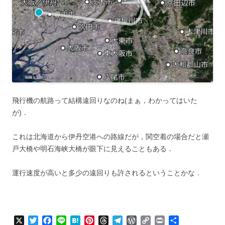
飛行機の航路って結構遠回りなのね(まぁ，わかってはいた
が)．
これは北海道から伊丹空港への路線だが，関空着の場合だと瀬
戸大橋や明石海峡大橋が眼下に見えることもある．
運行速度が高いと多少の遠回りも許されるということかな．
X
T
F
L
H
P
T
T
W
C
P
共