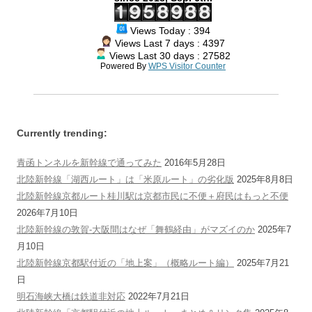
ビ
Views Today : 394
ゲ
Views Last 7 days : 4397
Views Last 30 days : 27582
ー
Powered By
WPS Visitor Counter
シ
ョ
ン
Currently trending:
青函トンネルを新幹線で通ってみた
2016年5月28日
北陸新幹線「湖西ルート」は「米原ルート」の劣化版
2025年8月8日
北陸新幹線京都ルート桂川駅は京都市民に不便＋府民はもっと不便
2026年7月10日
北陸新幹線の敦賀-大阪間はなぜ「舞鶴経由」がマズイのか
2025年7
月10日
北陸新幹線京都駅付近の「地上案」（概略ルート編）
2025年7月21
日
明石海峡大橋は鉄道非対応
2022年7月21日