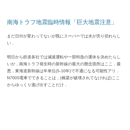
t
s
南海トラフ地震臨時情報「巨大地震注意」
まだ日付が変わってないが既にスーパーでは水が売り切れらし
い．
明日から鉄道各社では減速運転や一部特急の運休を決めたらし
いが，南海トラフ発生時の新幹線の最大の懸念箇所はここ．最
悪，東海道新幹線は年単位(5-10年)で不通になる可能性アリ．
N700S電車でできることは，(橋梁が破壊されてなければ)ここ
からゆっくり逃げ出すことだけ．