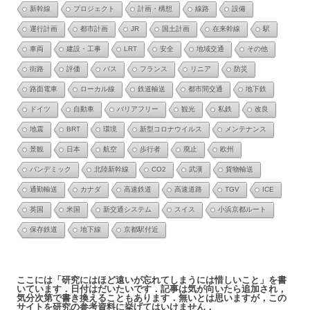
新幹線
プロジェクト
計画・構想
線路
設備
運行計画
都市計画
JR
国土計画
在来幹線
駅
車両
建設・工事
LRT
安全
地域交通
その他
街路
評価
バス
フランス
リニア
防災
路面電車
ローカル線
鉄道輸送
都市間交通
地下鉄
ドイツ
自動車
バリアフリー
観光
私鉄
改良
地震
BRT
環境
新型コロナウイルス
メンテナンス
景観
日本
航空
歩行者
廃止
欧州
パンデミック
北陸新幹線
CO2
武漢
貨物輸送
通勤輸送
カナダ
高速鉄道
高速道路
TGV
ICE
英国
米国
新交通システム
スイス
小浜京都ルート
保存鉄道
地下線
京都駅付近
ここには「研究にはほど遠いが忘れてしまうには惜しいこと」を書
いています．日付はだいたいです．記事は気が向いたら追加され，
気分次第で書き換えることもあります．無いとは思いますが，この
サイトを研究の参考資料に挙げてはいけません．