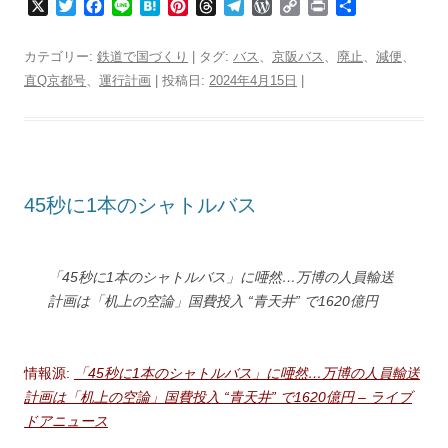
X
T
F
L
H
P
T
T
W
C
P
共
w
a
i
a
i
h
e
o
o
r
有
i
c
n
t
n
r
l
r
p
i
カテゴリー:
鉄道で国づくり
| タグ:
バス
、
京阪バス
、
廃止
、
減便
、
t
e
e
e
t
e
e
d
y
n
直Q京都号
、
運行計画
| 投稿日:
2024年4月15日
|
t
b
n
e
a
g
P
L
t
e
o
a
r
d
r
r
i
r
o
e
s
a
e
n
k
s
m
s
k
t
s
45秒に1本のシャトルバス
「45秒に1本のシャトルバス」に唖然…万博の人員輸送
計画は「机上の空論」国費投入 “青天井” で1620億円
情報源:
「45秒に1本のシャトルバス」に唖然…万博の人員輸送
計画は「机上の空論」国費投入 “青天井” で1620億円 – ライブ
ドアニュース