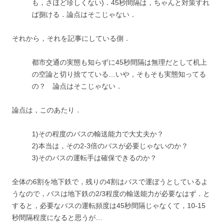
も，さほど珍しくない)．45秒間隔は，ちゃんと対策すれ
ば捌ける．論点はそこじゃない．
それから，それを記事にしている側．
都市交通の実態も知らずに45秒間隔は無理だとして机上
の空論と切り捨てている…いや，そもそも実態知ってる
の？ 論点はそこじゃない．
論点は，このあたり．
1)その程度のバスの輸送能力で大丈夫か？
2)本当は，その2-3倍のバスが必要じゃないのか？
3)そのバスの運転手は確保できるのか？
全体の6割を地下鉄で，残りの4割はバスで運ぼうとしているよ
うなので，バスは地下鉄の2/3程度の輸送能力が必要なはず．と
すると，必要なバスの運転頻度は45秒間隔じゃなくて，10-15
秒間隔程度になると思うが…