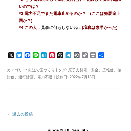
いのでは？
#3 電力不足でまた電車止めるのか？ (ここは発展途上
国か？)
#4 この人，
見事に何もしないね
．(増税は素早かった)
X
T
F
L
H
P
T
T
W
C
P
共
w
a
i
a
i
h
e
o
o
r
有
i
c
n
t
n
r
l
r
p
i
カテゴリー:
鉄道で国づくり
| タグ:
原子力発電
、
安全
、
広報使
、
検
t
e
e
e
t
e
e
d
y
n
討使
、
運行計画
、
電力不足
| 投稿日:
2022年7月18日
|
t
b
n
e
a
g
P
L
t
e
o
a
r
d
r
r
i
r
o
e
s
a
e
n
k
s
m
s
k
t
s
投
←
過去の投稿
稿
since 2018, Sep. 6th.
ナ