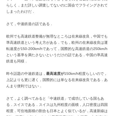
らしく，まだ詳しい調査してないのに国会でフライングされて
しまったわけだ．
さて，中速鉄道の話である．
欧州でも高速鉄道整備が無理なところは在来線改良，中国でも
準高速鉄道という考え方がある．でも，欧州の在来線改良は運
転速度が150-200km/hであって，国際的な高速鉄道の250km/h
という基準を満たさないというだけの話である．中国の準高速
鉄道も同様．
昨今話題の中速鉄道は，
最高速度が
150km/h程度らしいので，
上記よりも更に遅く，国際的には単なる在来線改良である．あ
んまり便利ではない．
さて，よく調べてみると「中速鉄道」で成功している国もあ
る．スイスである．スイスは九州程度の面積，人口密度は四国
程度．可住地面積の割合も日本とよく似ているが，高速新線は