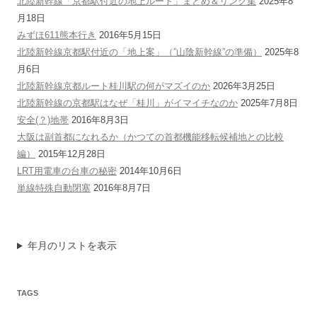
北陸新幹線「京都駅付近の地上ルート」まとめ＆リンク集
2025年8
月18日
みずほ611熊本行き
2016年5月15日
北陸新幹線京都駅付近の「地上案」（”山陰新幹線”の準備）
2025年8
月6日
北陸新幹線京都ルート桂川駅の何がマズイのか
2026年3月25日
北陸新幹線の京都駅はなぜ「桂川」がイマイチなのか
2025年7月8日
安全(？)地帯
2016年8月3日
大阪は副首都になれるか（かつての首都機能移転候補地との比較
編）
2015年12月28日
LRT用電車の台車の秘密
2014年10月6日
単線特殊自動閉塞
2016年8月7日
年月のリストを表示
TAGS