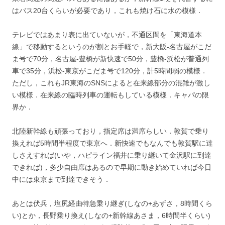
はバス20台くらいが必要であり，これも焼け石に水の模様．
テレビではあまり表に出ていないが，不通区間を「東海道本
線」で移動するというのが割とお手軽で，新大阪-名古屋がこだ
ま号で70分，名古屋-豊橋が新快速で50分，豊橋-浜松が普通列
車で35分，浜松-東京がこだま号で120分，計5時間弱の模様．
ただし，これもJR東海のSNSによると在来線部分の混雑が激し
い模様．在来線の臨時列車の運転もしている模様．キャパの限
界か．
北陸新幹線も頑張っており，指定席は満席らしい．敦賀で乗り
換えれば5時間半程度で東京へ．新快速でもなんでも敦賀駅に達
しさえすれば(いや，ハピライン福井に乗り継いて金沢駅に到達
できれば)，多少自由席はあるので早期に動き始めていれば今日
中には東京まで到達できそう．
あとは伏兵，塩尻経由特急乗り継ぎ(しなの+あずさ，8時間くら
い)とか，長野乗り換え(しなの+新幹線あさま，6時間半くらい)