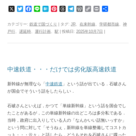
X
T
F
L
H
P
T
T
W
C
P
共
w
a
i
a
i
h
e
o
o
r
有
i
c
n
t
n
r
l
r
p
i
カテゴリー:
鉄道で国づくり
| タグ:
JR
、
在来幹線
、
学研都市線
、
神
t
e
e
e
t
e
e
d
y
n
戸行
、
遅延時
、
運行計画
、
駅
| 投稿日:
2025年10月7日
|
t
b
n
e
a
g
P
L
t
e
o
a
r
d
r
r
i
r
o
e
s
a
e
n
k
s
m
s
k
t
s
中速鉄道・・・だけでは劣化版高速鉄道
新幹線が無理なら「
中速鉄道
」という話が出ている．石破さん
が国会でそういう話をしたらしい．
石破さんといえば，かつて「単線新幹線」という話を国会でし
たことがあるが，この単線新幹線の出どころは多分私である．
当時，政府に出入りしている人の「なんかいい話無いっすか」
という問に対して「そうねぇ，新幹線を単線整備してコストカ
ット・・・云々」と話したら，どうもそれを石破さんに喋った