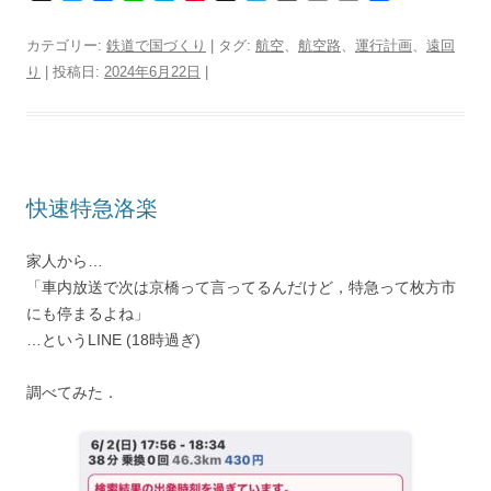
w
a
i
a
i
h
e
o
o
r
有
i
c
n
t
n
r
l
r
p
i
カテゴリー:
鉄道で国づくり
| タグ:
航空
、
航空路
、
運行計画
、
遠回
t
e
e
e
t
e
e
d
y
n
り
| 投稿日:
2024年6月22日
|
t
b
n
e
a
g
P
L
t
e
o
a
r
d
r
r
i
r
o
e
s
a
e
n
k
s
m
s
k
t
s
快速特急洛楽
家人から…
「車内放送で次は京橋って言ってるんだけど，特急って枚方市
にも停まるよね」
…というLINE (18時過ぎ)
調べてみた．