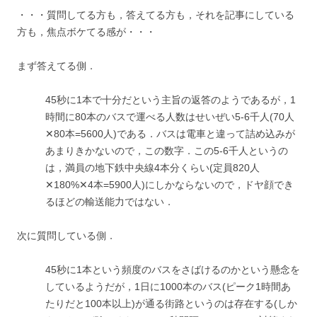
・・・質問してる方も，答えてる方も，それを記事にしている
方も，焦点ボケてる感が・・・
まず答えてる側．
45秒に1本で十分だという主旨の返答のようであるが，1
時間に80本のバスで運べる人数はせいぜい5-6千人(70人
✕80本=5600人)である．バスは電車と違って詰め込みが
あまりきかないので，この数字．この5-6千人というの
は，満員の地下鉄中央線4本分くらい(定員820人
✕180%✕4本=5900人)にしかならないので，ドヤ顔でき
るほどの輸送能力ではない．
次に質問している側．
45秒に1本という頻度のバスをさばけるのかという懸念を
しているようだが，1日に1000本のバス(ピーク1時間あ
たりだと100本以上)が通る街路というのは存在する(しか