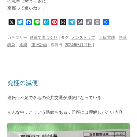
の電車で帰ってきた．
京都って遠いねぇ．
X
T
F
L
H
P
T
T
W
C
P
共
w
a
i
a
i
h
e
o
o
r
有
i
c
n
t
n
r
l
r
p
i
カテゴリー:
鉄道で国づくり
| タグ:
ノンストップ
、
京阪電鉄
、
快速
t
e
e
e
t
e
e
d
y
n
特急
、
洛楽
、
運行計画
| 投稿日:
2024年6月21日
|
t
b
n
e
a
g
P
L
t
e
o
a
r
d
r
r
i
r
o
e
s
a
e
n
k
s
m
s
k
t
s
究極の減便
運転士不足で各地の公共交通が減便になっている．
そんな中，こういう路線もある．即座には理解しがたい内容．