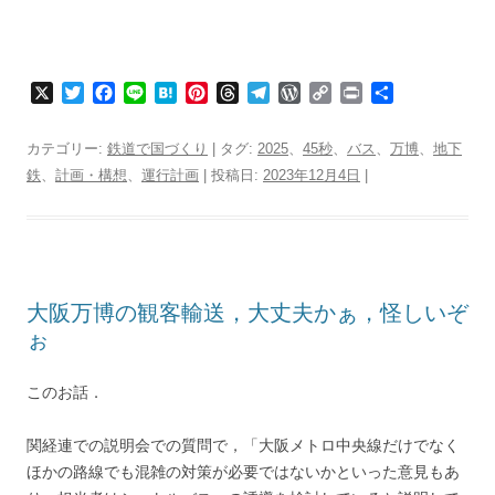
X
T
F
L
H
P
T
T
W
C
P
共
w
a
i
a
i
h
e
o
o
r
有
i
c
n
t
n
r
l
r
p
i
カテゴリー:
鉄道で国づくり
| タグ:
2025
、
45秒
、
バス
、
万博
、
地下
t
e
e
e
t
e
e
d
y
n
鉄
、
計画・構想
、
運行計画
| 投稿日:
2023年12月4日
|
t
b
n
e
a
g
P
L
t
e
o
a
r
d
r
r
i
r
o
e
s
a
e
n
k
s
m
s
k
t
s
大阪万博の観客輸送，大丈夫かぁ，怪しいぞ
ぉ
このお話．
関経連での説明会での質問で，「大阪メトロ中央線だけでなく
ほかの路線でも混雑の対策が必要ではないかといった意見もあ