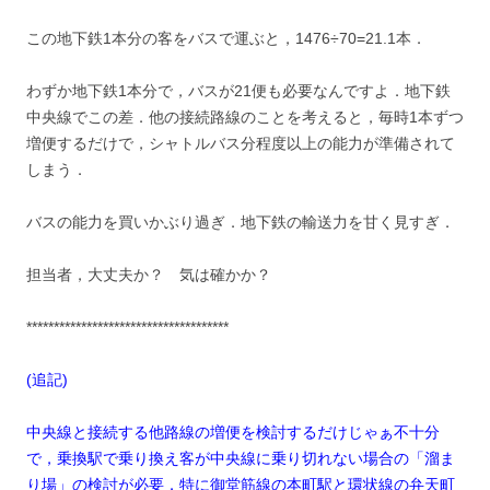
この地下鉄1本分の客をバスで運ぶと，1476÷70=21.1本．
わずか地下鉄1本分で，バスが21便も必要なんですよ．地下鉄
中央線でこの差．他の接続路線のことを考えると，毎時1本ずつ
増便するだけで，シャトルバス分程度以上の能力が準備されて
しまう．
バスの能力を買いかぶり過ぎ．地下鉄の輸送力を甘く見すぎ．
担当者，大丈夫か？ 気は確かか？
*************************************
(追記)
中央線と接続する他路線の増便を検討するだけじゃぁ不十分
で，乗換駅で乗り換え客が中央線に乗り切れない場合の「溜ま
り場」の検討が必要．特に御堂筋線の本町駅と環状線の弁天町