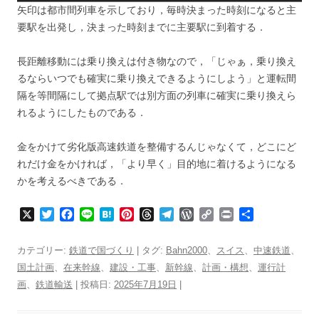
矢印は都市間列車を示しており，毎時決まった時刻になると主
要駅を出発し，決まった時刻までに主要駅に到着する．
長距離移動には乗り換えは付き物なので，「じゃぁ，乗り換え
るならいつでも確実に乗り換えできるようにしよう」と運転間
隔を等間隔にして拠点駅では別方面の列車に確実に乗り換えら
れるようにしたものである．
金をかけて劣化版高速鉄道を整備するんじゃなくて，どこにど
れだけ金をかければ，「より早く」目的地に着けるようになる
かを考えるべきである．
X
T
F
L
H
P
T
T
W
C
P
共
w
a
i
a
i
h
e
o
o
r
有
i
c
n
t
n
r
l
r
p
i
カテゴリー:
鉄道で国づくり
| タグ:
Bahn2000
、
スイス
、
中速鉄道
、
t
e
e
e
t
e
e
d
y
n
国土計画
、
在来幹線
、
建設・工事
、
新幹線
、
計画・構想
、
運行計
t
b
n
e
a
g
P
L
t
画
、
鉄道輸送
e
| 投稿日:
o
a
2025年7月19日
r
d
r
|
r
i
r
o
e
s
a
e
n
k
s
m
s
k