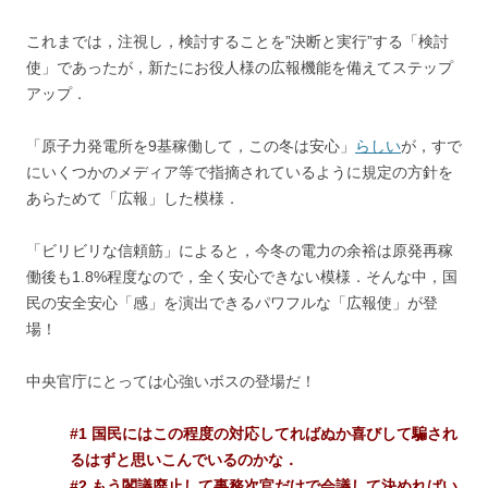
これまでは，注視し，検討することを”決断と実行”する「検討
使」であったが，新たにお役人様の広報機能を備えてステップ
アップ．
「原子力発電所を9基稼働して，この冬は安心」
らしい
が，すで
にいくつかのメディア等で指摘されているように規定の方針を
あらためて「広報」した模様．
「ビリビリな信頼筋」によると，今冬の電力の余裕は原発再稼
働後も1.8%程度なので，全く安心できない模様．そんな中，国
民の安全安心「感」を演出できるパワフルな「広報使」が登
場！
中央官庁にとっては心強いボスの登場だ！
#1 国民にはこの程度の対応してればぬか喜びして騙され
るはずと思いこんでいるのかな．
#2 もう閣議廃止して事務次官だけで会議して決めればい