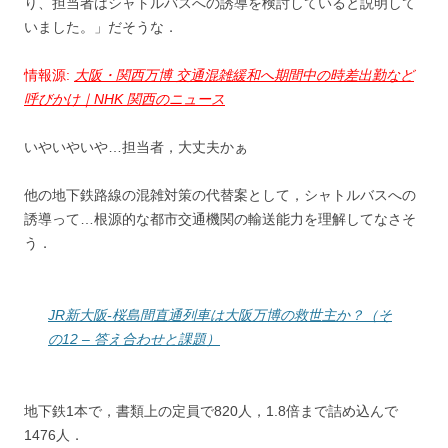
り、担当者はシャトルバスへの誘導を検討していると説明して
いました。」だそうな．
情報源:
大阪・関西万博 交通混雑緩和へ期間中の時差出勤など
呼びかけ｜NHK 関西のニュース
いやいやいや…担当者，大丈夫かぁ
他の地下鉄路線の混雑対策の代替案として，シャトルバスへの
誘導って…根源的な都市交通機関の輸送能力を理解してなさそ
う．
JR新大阪-桜島間直通列車は大阪万博の救世主か？（そ
の12 – 答え合わせと課題）
地下鉄1本で，書類上の定員で820人，1.8倍まで詰め込んで
1476人．