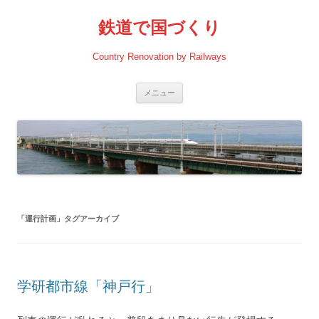
コ
ン
鉄道で国づくり
テ
ン
ツ
へ
Country Renovation by Railways
ス
キ
ッ
プ
メニュー
「
運行計画
」タグアーカイブ
学研都市線「神戸行」