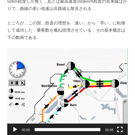
50km程度しか無く，あとは最高速度160km/h程度の在来線ばか
りで，曲線の多い低速山岳路線も散見される．
ところが，この国，鉄道の理想を「速い」から「早い」に転換
して成功した．乗客数を概ね倍増させている．その基本概念は
下の動画である．
動
画
プ
レ
ー
ヤ
ー
00:00
00:08