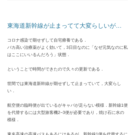
r
o
e
s
a
e
n
k
s
m
s
k
t
s
東海道新幹線が止まってて大変らしいが…
コロナ感染で期せずして自宅療養である．
バカ高い治療薬がよく効いて，3日目なのに「なぜ元気なのに私
はここにいいるんだろう」状態．
ということで時間ができたので久々の更新である．
世間では東海道新幹線が期せずして止まっていて，大変らし
い．
航空便の臨時便が出ているがキャパが足らない模様．新幹線1便
を代替するには大型旅客機2−3便が必要であり，焼け石に水の
模様．
東名高速の高速バスもあるにはあるが，新幹線1便を代替するに