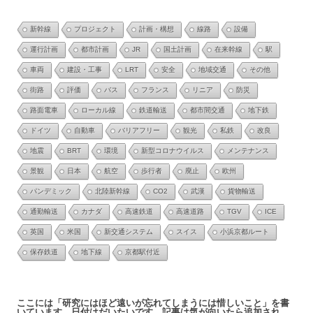
新幹線
プロジェクト
計画・構想
線路
設備
運行計画
都市計画
JR
国土計画
在来幹線
駅
車両
建設・工事
LRT
安全
地域交通
その他
街路
評価
バス
フランス
リニア
防災
路面電車
ローカル線
鉄道輸送
都市間交通
地下鉄
ドイツ
自動車
バリアフリー
観光
私鉄
改良
地震
BRT
環境
新型コロナウイルス
メンテナンス
景観
日本
航空
歩行者
廃止
欧州
パンデミック
北陸新幹線
CO2
武漢
貨物輸送
通勤輸送
カナダ
高速鉄道
高速道路
TGV
ICE
英国
米国
新交通システム
スイス
小浜京都ルート
保存鉄道
地下線
京都駅付近
ここには「研究にはほど遠いが忘れてしまうには惜しいこと」を書
いています．日付はだいたいです．記事は気が向いたら追加され，