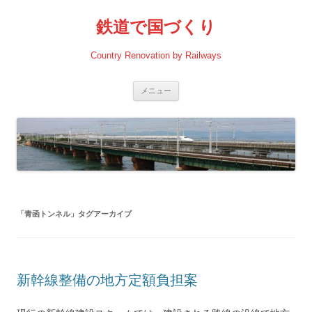
コ
ン
鉄道で国づくり
テ
ン
ツ
へ
Country Renovation by Railways
ス
キ
ッ
プ
メニュー
「
青函トンネル
」タグアーカイブ
新幹線整備の地方定額負担案