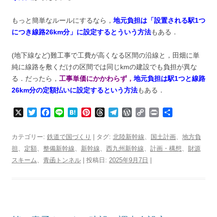
もっと簡単なルールにするなら，
地元負担は「設置される駅1つ
につき線路26km分」に設定するとういう方法
もある．
(地下線など)難工事で工費が高くなる区間の沿線と，田畑に単
純に線路を敷くだけの区間では同じkmの建設でも負担が異な
る．だったら，
工事単価にかかわらず，
地元負担は
駅1つと線路
26km分の定額払いに設定するという方法
もある．
X
T
F
L
H
P
T
T
W
C
P
共
w
a
i
a
i
h
e
o
o
r
有
i
c
n
t
n
r
l
r
p
i
カテゴリー:
鉄道で国づくり
| タグ:
北陸新幹線
、
国土計画
、
地方負
t
e
e
e
t
e
e
d
y
n
担
、
定額
、
整備新幹線
、
新幹線
、
西九州新幹線
、
計画・構想
、
財源
t
b
n
e
a
g
P
L
t
スキーム
e
、
青函トンネル
o
a
| 投稿日:
r
d
2025年9月7日
r
r
i
|
r
o
e
s
a
e
n
k
s
m
s
k
t
s