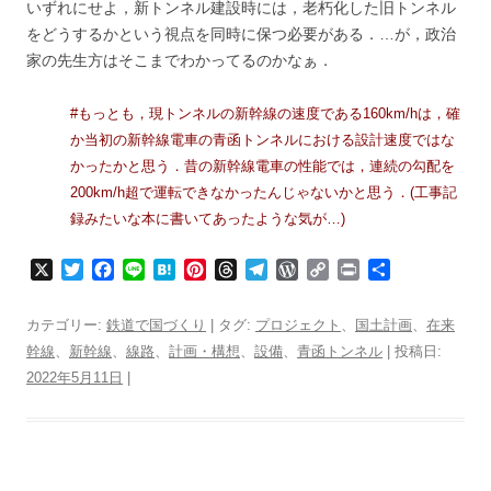
いずれにせよ，新トンネル建設時には，老朽化した旧トンネル
をどうするかという視点を同時に保つ必要がある．…が，政治
家の先生方はそこまでわかってるのかなぁ．
#もっとも，現トンネルの新幹線の速度である160km/hは，確
か当初の新幹線電車の青函トンネルにおける設計速度ではな
かったかと思う．昔の新幹線電車の性能では，連続の勾配を
200km/h超で運転できなかったんじゃないかと思う．(工事記
録みたいな本に書いてあったような気が…)
X
T
F
L
H
P
T
T
W
C
P
共
w
a
i
a
i
h
e
o
o
r
有
i
c
n
t
n
r
l
r
p
i
カテゴリー:
鉄道で国づくり
| タグ:
プロジェクト
、
国土計画
、
在来
t
e
e
e
t
e
e
d
y
n
幹線
、
新幹線
、
線路
、
計画・構想
、
設備
、
青函トンネル
| 投稿日:
t
b
n
e
a
g
P
L
t
2022年5月11日
e
o
|
a
r
d
r
r
i
r
o
e
s
a
e
n
k
s
m
s
k
t
s