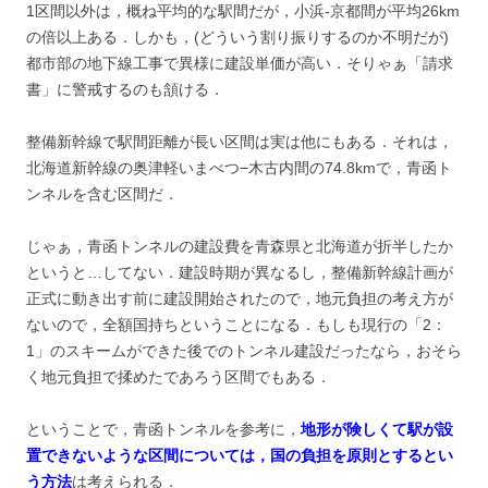
1区間以外は，概ね平均的な駅間だが，小浜-京都間が平均26km
の倍以上ある．しかも，(どういう割り振りするのか不明だが)
都市部の地下線工事で異様に建設単価が高い．そりゃぁ「請求
書」に警戒するのも頷ける．
整備新幹線で駅間距離が長い区間は実は他にもある．それは，
北海道新幹線の奥津軽いまべつ−木古内間の74.8kmで，青函ト
ンネルを含む区間だ．
じゃぁ，青函トンネルの建設費を青森県と北海道が折半したか
というと…してない．建設時期が異なるし，整備新幹線計画が
正式に動き出す前に建設開始されたので，地元負担の考え方が
ないので，全額国持ちということになる．もしも現行の「2：
1」のスキームができた後でのトンネル建設だったなら，おそら
く地元負担で揉めたであろう区間でもある．
ということで，青函トンネルを参考に，
地形が険しくて駅が設
置できないような区間については，国の負担を原則とするとい
う方法
は考えられる．