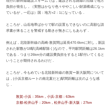
現行の新幹線建設スキームでは，建設される路線の沿線で地方
負担が発生し，（実態はかなり色々ややこしい財源構成になっ
ているが，一応は）国：地方=2：1になっている．
ところが，山岳地帯ばかりで駅の設置もできないのに高額な請
求書が来ることを警戒する動きが無きにしもあらず．
例えば，北陸新幹線の高崎-敦賀間は延長470.6kmに対し，新設
された駅数が18駅(高崎駅除く)なので，平均駅間距離は26.1km
である．つまり26km分の建設費負担をすると1駅付いてくると
いうことが期待されるわけだ．
ところが，今もめている北陸新幹線の敦賀ー新大阪間について
は，(小浜京都ルートの南北案だと)駅間距離は次のような感
じ．
敦賀-小浜：35km，小浜-京都：63km
京都-松井山手：20km，松井山手-新大阪：27km