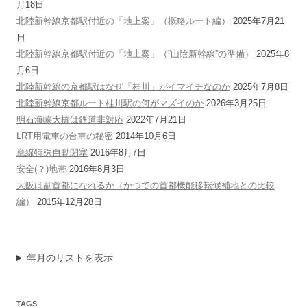
月18日
北陸新幹線京都駅付近の「地上案」（概略ルート編）
2025年7月21
日
北陸新幹線京都駅付近の「地上案」（”山陰新幹線”の準備）
2025年8
月6日
北陸新幹線の京都駅はなぜ「桂川」がイマイチなのか
2025年7月8日
北陸新幹線京都ルート桂川駅の何がマズイのか
2026年3月25日
明石海峡大橋は鉄道非対応
2022年7月21日
LRT用電車の台車の秘密
2014年10月6日
単線特殊自動閉塞
2016年8月7日
安全(？)地帯
2016年8月3日
大阪は副首都になれるか（かつての首都機能移転候補地との比較
編）
2015年12月28日
年月のリストを表示
TAGS