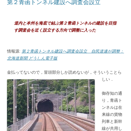
第２青函トンネル建設へ調査会設立
道内と本州を海底で結ぶ第２青函トンネルの建設を目指
す調査会を近く設立する方向で調整に入った
情報源:
第２青函トンネル建設へ調査会設立 自民道連が調整：
北海道新聞 どうしん電子版
金払ってないので，冒頭部分しか読めないが，そういうことら
しい．
御存知の通
り，青函ト
ンネルは在
来線の貨物
列車と新幹
線が共用し