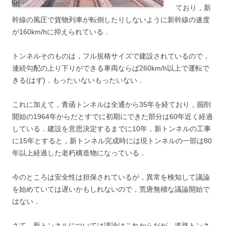
ており，新
幹線の風圧で貨物列車が転倒したりしないように新幹線の速度
が160km/hに抑えられている．
トンネルそのものは，フル規格サイズで建設されているので，
連続勾配の上り下りができる車両ならば260km/h以上で運転で
きる(はず)．もったいないもったいない．
これに加えて，青函トンネルは全通から35年を経ており，掘削
開始の1964年からだとすでに初期にできた部分は60年近く経過
している．建設を意思決定するまでに10年，新トンネルの工事
に15年とすると，新トンネル完成時には現トンネルの一部は80
年以上経過した老朽構造物になっている．
今のところは安全性は担保されているが，異常を検知して議論
を始めていては遅いかもしれないので，荒唐無稽な議論開始で
はない．
さて，新トンネルについては議論はこれからだが，道路トンネ