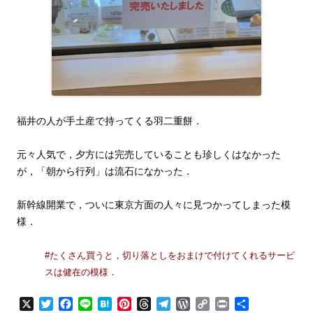
福井の人が手土産で持ってくる羽二重餅．
元々人気で，夕方には完売していることも珍しくはなかった
が，「朝から行列」は流石になかった．
新幹線開業で，ついに東京方面の人々に見つかってしまった模
様．
#たくさん買うと，切り落としをおまけで付けてくれるサービ
スは健在の模様．
X
T
F
L
H
P
T
T
W
C
P
共