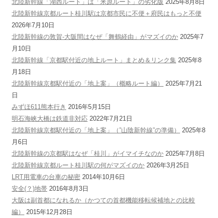
北陸新幹線「湖西ルート」は「米原ルート」の劣化版
2025年8月8日
北陸新幹線京都ルート桂川駅は京都市民に不便＋府民はもっと不便
2026年7月10日
北陸新幹線の敦賀-大阪間はなぜ「舞鶴経由」がマズイのか
2025年7
月10日
北陸新幹線「京都駅付近の地上ルート」まとめ＆リンク集
2025年8
月18日
北陸新幹線京都駅付近の「地上案」（概略ルート編）
2025年7月21
日
みずほ611熊本行き
2016年5月15日
明石海峡大橋は鉄道非対応
2022年7月21日
北陸新幹線京都駅付近の「地上案」（”山陰新幹線”の準備）
2025年8
月6日
北陸新幹線の京都駅はなぜ「桂川」がイマイチなのか
2025年7月8日
北陸新幹線京都ルート桂川駅の何がマズイのか
2026年3月25日
LRT用電車の台車の秘密
2014年10月6日
安全(？)地帯
2016年8月3日
大阪は副首都になれるか（かつての首都機能移転候補地との比較
編）
2015年12月28日