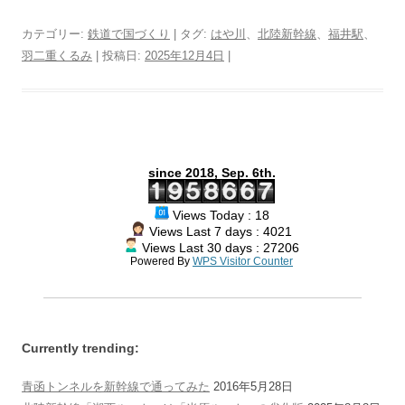
w
a
i
a
i
h
e
o
o
r
有
i
c
n
t
n
r
l
r
p
i
カテゴリー:
鉄道で国づくり
| タグ:
はや川
、
北陸新幹線
、
福井駅
、
t
e
e
e
t
e
e
d
y
n
羽二重くるみ
| 投稿日:
2025年12月4日
|
t
b
n
e
a
g
P
L
t
e
o
a
r
d
r
r
i
r
o
e
s
a
e
n
k
s
m
s
k
t
s
since 2018, Sep. 6th.
Views Today : 18
Views Last 7 days : 4021
Views Last 30 days : 27206
Powered By
WPS Visitor Counter
Currently trending:
青函トンネルを新幹線で通ってみた
2016年5月28日