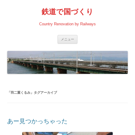
コ
ン
鉄道で国づくり
テ
ン
ツ
へ
Country Renovation by Railways
ス
キ
ッ
プ
メニュー
「
羽二重くるみ
」タグアーカイブ
あー見つかっちゃった