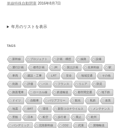
単線特殊自動閉塞
2016年8月7日
年月のリストを表示
TAGS
新幹線
プロジェクト
計画・構想
線路
設備
運行計画
都市計画
JR
国土計画
在来幹線
駅
車両
建設・工事
LRT
安全
地域交通
その他
街路
評価
バス
フランス
リニア
防災
路面電車
ローカル線
鉄道輸送
都市間交通
地下鉄
ドイツ
自動車
バリアフリー
観光
私鉄
改良
地震
BRT
環境
新型コロナウイルス
メンテナンス
景観
日本
航空
歩行者
廃止
欧州
パンデミック
北陸新幹線
CO2
武漢
貨物輸送