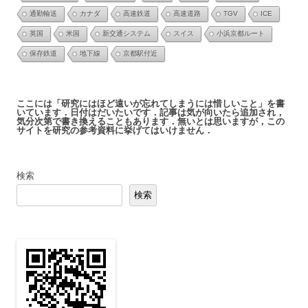
通勤輸送
カナダ
高速鉄道
高速道路
TGV
ICE
英国
米国
新交通システム
スイス
小浜京都ルート
保存鉄道
地下線
京都駅付近
ここには「研究にはほど遠いが忘れてしまうには惜しいこと」を書
いています．日付はだいたいです．記事は気が向いたら追加され，
気分次第で書き換えることもあります．無いとは思いますが，この
サイトを研究の参考資料に挙げてはいけません．
検索
検索