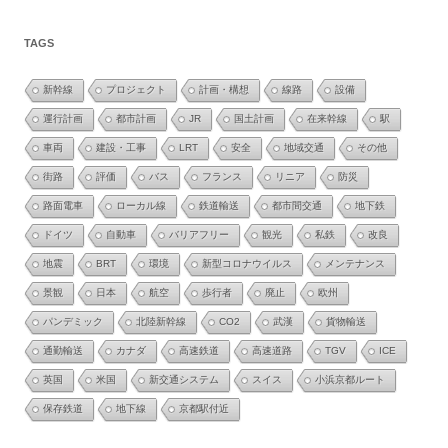
TAGS
新幹線
プロジェクト
計画・構想
線路
設備
運行計画
都市計画
JR
国土計画
在来幹線
駅
車両
建設・工事
LRT
安全
地域交通
その他
街路
評価
バス
フランス
リニア
防災
路面電車
ローカル線
鉄道輸送
都市間交通
地下鉄
ドイツ
自動車
バリアフリー
観光
私鉄
改良
地震
BRT
環境
新型コロナウイルス
メンテナンス
景観
日本
航空
歩行者
廃止
欧州
パンデミック
北陸新幹線
CO2
武漢
貨物輸送
通勤輸送
カナダ
高速鉄道
高速道路
TGV
ICE
英国
米国
新交通システム
スイス
小浜京都ルート
保存鉄道
地下線
京都駅付近