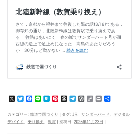
X
T
F
L
H
P
T
T
W
C
P
共
w
a
i
a
i
h
e
o
o
r
有
i
c
n
t
n
r
l
r
p
i
カテゴリー:
鉄道で国づくり
| タグ:
JR
、
サンダーバード
、
デジタル
t
e
e
e
t
e
e
d
y
n
デバイド
、
乗り換え
、
敦賀
| 投稿日:
2025年11月23日
|
t
b
n
e
a
g
P
L
t
e
o
a
r
d
r
r
i
r
o
e
s
a
e
n