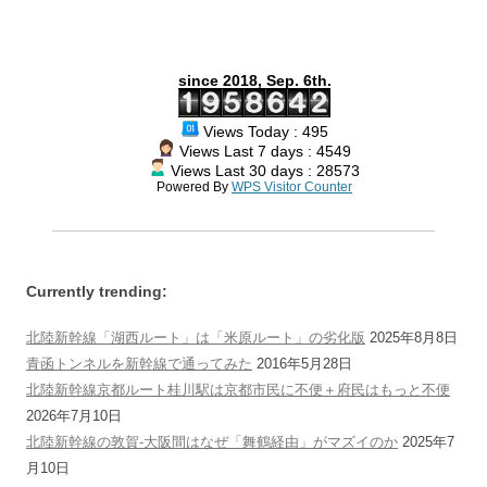
k
s
m
s
k
t
s
since 2018, Sep. 6th.
Views Today : 495
Views Last 7 days : 4549
Views Last 30 days : 28573
Powered By
WPS Visitor Counter
Currently trending:
北陸新幹線「湖西ルート」は「米原ルート」の劣化版
2025年8月8日
青函トンネルを新幹線で通ってみた
2016年5月28日
北陸新幹線京都ルート桂川駅は京都市民に不便＋府民はもっと不便
2026年7月10日
北陸新幹線の敦賀-大阪間はなぜ「舞鶴経由」がマズイのか
2025年7
月10日