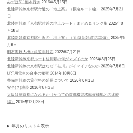
みずほ611熊本行き
2016年5月15日
北陸新幹線京都駅付近の「地上案」（概略ルート編）
2025年7月21
日
北陸新幹線「京都駅付近の地上ルート」まとめ＆リンク集
2025年8
月18日
北陸新幹線京都駅付近の「地上案」（”山陰新幹線”の準備）
2025年8
月6日
明石海峡大橋は鉄道非対応
2022年7月21日
北陸新幹線京都ルート桂川駅の何がマズイのか
2026年3月25日
北陸新幹線の京都駅はなぜ「桂川」がイマイチなのか
2025年7月8日
LRT用電車の台車の秘密
2014年10月6日
整備新幹線の貸付料の延長について
2026年8月1日
安全(？)地帯
2016年8月3日
大阪は副首都になれるか（かつての首都機能移転候補地との比較
編）
2015年12月28日
年月のリストを表示