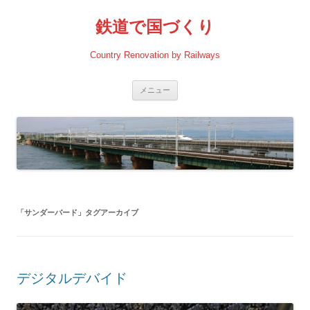
コ
ン
鉄道で国づくり
テ
ン
ツ
へ
Country Renovation by Railways
ス
キ
ッ
プ
メニュー
「
サンダーバード
」タグアーカイブ
デジタルデバイド