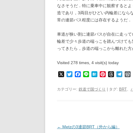
なさそうだ．特に乗車中に観察するとよ
造であり，3両目がひどい内輪差になら
常の連節バス程度には存在するようだ．
車道が狭い割に連節バスが自在に走って
輪差で少々歩道の端っこを踏んづけても
ってきたら，歩道の端っこから離れた方
Visited 278 times, 4 visit(s) today
X
T
F
L
H
P
T
T
w
a
i
a
i
h
e
i
c
n
t
n
r
l
r
カテゴリー:
鉄道で国づくり
| タグ:
BRT
、
t
e
e
e
t
e
e
t
b
n
e
a
g
e
o
a
r
d
r
r
r
o
e
s
a
k
s
m
s
t
s
投
←
Metzの3連節BRT（外から編）