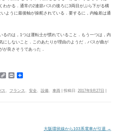
くわかる．通常の2連節バスの後ろに3両目がぶら下がる構
ないように最後軸が操舵されている．要するに，内輪差は通
いるのは，1つは運転士が慣れていること．もう一つは，内
気にしないこと．このあたりが理由のようだ．バスが曲が
がが良さそうであった．
W
C
P
共
o
o
r
有
p
i
バス
、
フランス
、
安全
、
設備
、
車両
| 投稿日:
2017年9月27日
|
d
y
n
P
L
t
i
e
n
k
大阪環状線から103系電車が引退
→