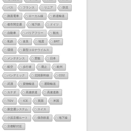
バス
フランス
リニア
防災
路面電車
ローカル線
鉄道輸送
都市間交通
地下鉄
ドイツ
自動車
バリアフリー
観光
私鉄
改良
地震
BRT
環境
新型コロナウイルス
メンテナンス
景観
日本
航空
歩行者
廃止
欧州
パンデミック
北陸新幹線
CO2
武漢
貨物輸送
通勤輸送
カナダ
高速鉄道
高速道路
TGV
ICE
英国
米国
新交通システム
スイス
小浜京都ルート
保存鉄道
地下線
京都駅付近