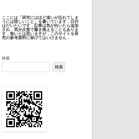
ここには「研究にはほど遠いが忘れてしま
うには惜しいこと」を書いています．日付
はだいたいです．記事は気が向いたら追加
され，気分次第で書き換えることもありま
す．無いとは思いますが，このサイトを研
究の参考資料に挙げてはいけません．
検索
検索