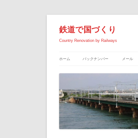
コ
ン
テ
鉄道で国づくり
ン
ツ
へ
Country Renovation by Railways
ス
キ
ッ
プ
ホーム
バックナンバー
メール
2026年の記事
2025年の記事
2024年の記事
2023年の記事
2022年の記事
2021年の記事