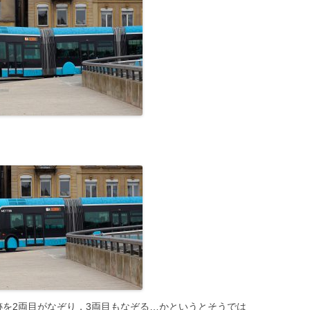
跡を2両目がなぞり，3両目もなぞる…かというとそうでは