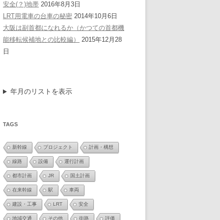
安全(？)地帯
2016年8月3日
LRT用電車の台車の秘密
2014年10月6日
大阪は副首都になれるか（かつての首都機
能移転候補地との比較編）
2015年12月28
日
年月のリストを表示
TAGS
新幹線
プロジェクト
計画・構想
線路
設備
運行計画
都市計画
JR
国土計画
在来幹線
駅
車両
建設・工事
LRT
安全
地域交通
その他
街路
評価