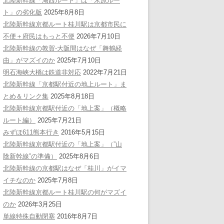
北陸新幹線「湖西ルート」は「米原ルー
ト」の劣化版
2025年8月8日
北陸新幹線京都ルート桂川駅は京都市民に
不便＋府民はもっと不便
2026年7月10日
北陸新幹線の敦賀-大阪間はなぜ「舞鶴経
由」がマズイのか
2025年7月10日
明石海峡大橋は鉄道非対応
2022年7月21日
北陸新幹線「京都駅付近の地上ルート」ま
とめ＆リンク集
2025年8月18日
北陸新幹線京都駅付近の「地上案」（概略
ルート編）
2025年7月21日
みずほ611熊本行き
2016年5月15日
北陸新幹線京都駅付近の「地上案」（”山
陰新幹線”の準備）
2025年8月6日
北陸新幹線の京都駅はなぜ「桂川」がイマ
イチなのか
2025年7月8日
北陸新幹線京都ルート桂川駅の何がマズイ
のか
2026年3月25日
単線特殊自動閉塞
2016年8月7日