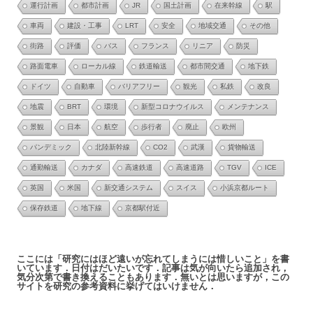
運行計画
都市計画
JR
国土計画
在来幹線
駅
車両
建設・工事
LRT
安全
地域交通
その他
街路
評価
バス
フランス
リニア
防災
路面電車
ローカル線
鉄道輸送
都市間交通
地下鉄
ドイツ
自動車
バリアフリー
観光
私鉄
改良
地震
BRT
環境
新型コロナウイルス
メンテナンス
景観
日本
航空
歩行者
廃止
欧州
パンデミック
北陸新幹線
CO2
武漢
貨物輸送
通勤輸送
カナダ
高速鉄道
高速道路
TGV
ICE
英国
米国
新交通システム
スイス
小浜京都ルート
保存鉄道
地下線
京都駅付近
ここには「研究にはほど遠いが忘れてしまうには惜しいこと」を書
いています．日付はだいたいです．記事は気が向いたら追加され，
気分次第で書き換えることもあります．無いとは思いますが，この
サイトを研究の参考資料に挙げてはいけません．