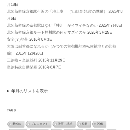
月18日
北陸新幹線京都駅付近の「地上案」（”山陰新幹線”の準備）
2025年8
月6日
北陸新幹線の京都駅はなぜ「桂川」がイマイチなのか
2025年7月8日
北陸新幹線京都ルート桂川駅の何がマズイのか
2026年3月25日
安全(？)地帯
2016年8月3日
大阪は副首都になれるか（かつての首都機能移転候補地との比較
編）
2015年12月28日
三線軌＋単線並列
2015年11月29日
単線特殊自動閉塞
2016年8月7日
年月のリストを表示
TAGS
新幹線
プロジェクト
計画・構想
線路
設備