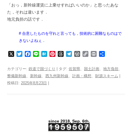
「おっ，新幹線運賃に上乗せすればいいのか」と思ったあな
た，それは違います．
地元負担の話です．
# 合意したものを守れと言っても，技術的に困難なものはで
きないよねぇ．
X
T
F
L
H
P
T
T
W
C
P
共
w
a
i
a
i
h
e
o
o
r
有
i
c
n
t
n
r
l
r
p
i
カテゴリー:
鉄道で国づくり
| タグ:
佐賀県
、
国土計画
、
地方負担
、
t
e
e
e
t
e
e
d
y
n
整備新幹線
、
新幹線
、
西九州新幹線
、
計画・構想
、
財源スキーム
|
t
b
n
e
a
g
P
L
t
投稿日:
2025年8月23日
e
o
|
a
r
d
r
r
i
r
o
e
s
a
e
n
k
s
m
s
k
t
s
since 2018, Sep. 6th.