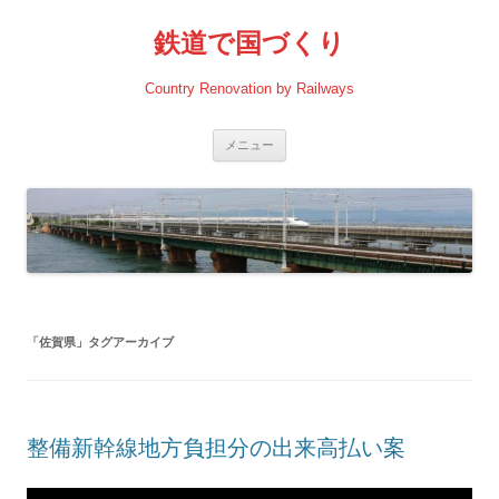
コ
ン
鉄道で国づくり
テ
ン
ツ
へ
Country Renovation by Railways
ス
キ
ッ
プ
メニュー
「
佐賀県
」タグアーカイブ
整備新幹線地方負担分の出来高払い案