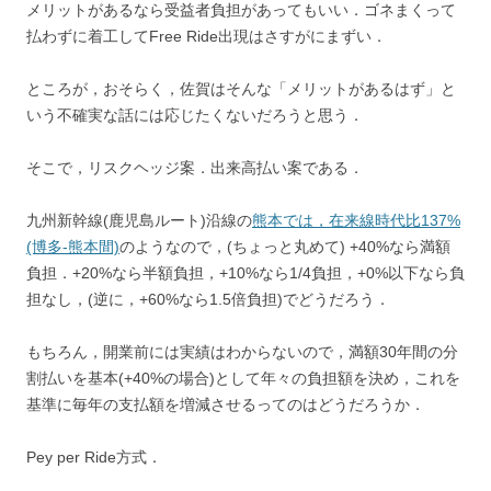
メリットがあるなら受益者負担があってもいい．ゴネまくって
払わずに着工してFree Ride出現はさすがにまずい．
ところが，おそらく，佐賀はそんな「メリットがあるはず」と
いう不確実な話には応じたくないだろうと思う．
そこで，リスクヘッジ案．出来高払い案である．
九州新幹線(鹿児島ルート)沿線の
熊本では，在来線時代比137%
(博多‐熊本間)
のようなので，(ちょっと丸めて) +40%なら満額
負担．+20%なら半額負担，+10%なら1/4負担，+0%以下なら負
担なし，(逆に，+60%なら1.5倍負担)でどうだろう．
もちろん，開業前には実績はわからないので，満額30年間の分
割払いを基本(+40%の場合)として年々の負担額を決め，これを
基準に毎年の支払額を増減させるってのはどうだろうか．
Pey per Ride方式．