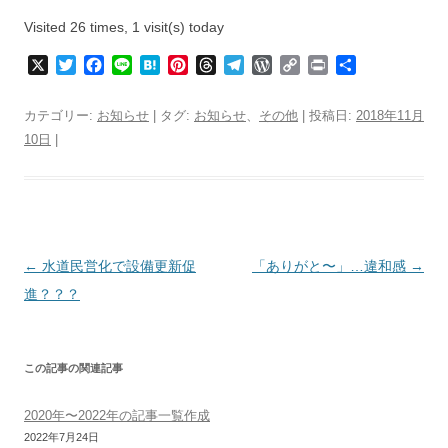
Visited 26 times, 1 visit(s) today
X
T
F
L
H
P
T
T
W
C
P
共
w
a
i
a
i
h
e
o
o
r
有
i
c
n
t
n
r
l
r
p
i
カテゴリー:
お知らせ
| タグ:
お知らせ
、
その他
| 投稿日:
2018年11月
t
e
e
e
t
e
e
d
y
n
10日
|
t
b
n
e
a
g
P
L
t
e
o
a
r
d
r
r
i
r
o
e
s
a
e
n
k
s
m
s
k
t
s
投
←
水道民営化で設備更新促
「ありがと〜」…違和感
→
稿
進？？？
ナ
ビ
この記事の関連記事
ゲ
ー
2020年〜2022年の記事一覧作成
シ
2022年7月24日