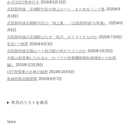
みずほ611熊本行き
2016年5月15日
北陸新幹線「京都駅付近の地上ルート」まとめ＆リンク集
2025年8
月18日
北陸新幹線京都駅付近の「地上案」（”山陰新幹線”の準備）
2025年8
月6日
北陸新幹線の京都駅はなぜ「桂川」がイマイチなのか
2025年7月8日
安全(？)地帯
2016年8月3日
北陸新幹線京都ルート桂川駅の何がマズイのか
2026年3月25日
大阪は副首都になれるか（かつての首都機能移転候補地との比較
編）
2015年12月28日
LRT用電車の台車の秘密
2014年10月6日
単線特殊自動閉塞
2016年8月7日
年月のリストを表示
TAGS