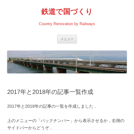
コ
ン
鉄道で国づくり
テ
ン
ツ
へ
Country Renovation by Railways
ス
キ
ッ
プ
メニュー
2017年と2018年の記事一覧作成
2017年と2018年の記事の一覧を作成しました．
上のメニューの「バックナンバー」から表示させるか，右側の
サイドバーからどうぞ．