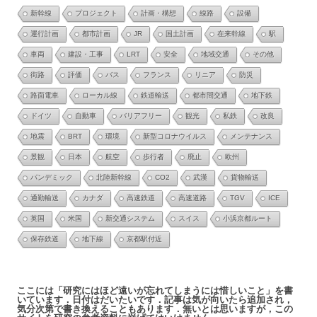
新幹線
プロジェクト
計画・構想
線路
設備
運行計画
都市計画
JR
国土計画
在来幹線
駅
車両
建設・工事
LRT
安全
地域交通
その他
街路
評価
バス
フランス
リニア
防災
路面電車
ローカル線
鉄道輸送
都市間交通
地下鉄
ドイツ
自動車
バリアフリー
観光
私鉄
改良
地震
BRT
環境
新型コロナウイルス
メンテナンス
景観
日本
航空
歩行者
廃止
欧州
パンデミック
北陸新幹線
CO2
武漢
貨物輸送
通勤輸送
カナダ
高速鉄道
高速道路
TGV
ICE
英国
米国
新交通システム
スイス
小浜京都ルート
保存鉄道
地下線
京都駅付近
ここには「研究にはほど遠いが忘れてしまうには惜しいこと」を書
いています．日付はだいたいです．記事は気が向いたら追加され，
気分次第で書き換えることもあります．無いとは思いますが，この