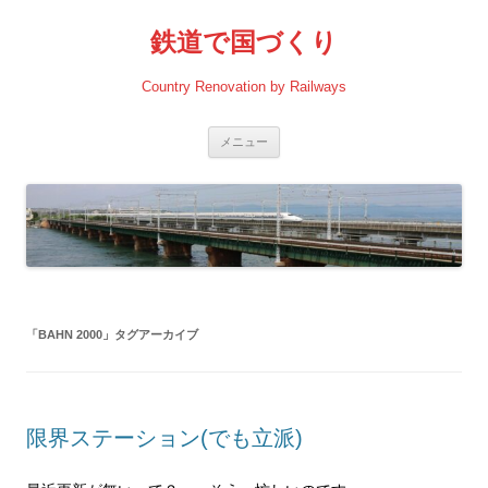
コ
ン
鉄道で国づくり
テ
ン
ツ
へ
Country Renovation by Railways
ス
キ
ッ
プ
メニュー
「
BAHN 2000
」タグアーカイブ
限界ステーション(でも立派)