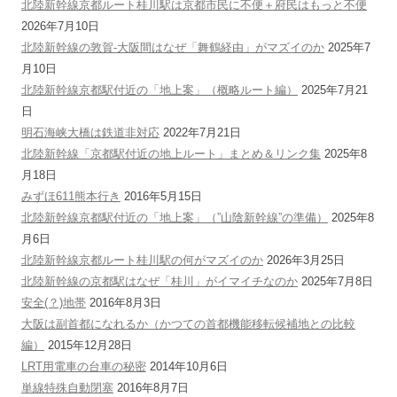
北陸新幹線京都ルート桂川駅は京都市民に不便＋府民はもっと不便
2026年7月10日
北陸新幹線の敦賀-大阪間はなぜ「舞鶴経由」がマズイのか
2025年7
月10日
北陸新幹線京都駅付近の「地上案」（概略ルート編）
2025年7月21
日
明石海峡大橋は鉄道非対応
2022年7月21日
北陸新幹線「京都駅付近の地上ルート」まとめ＆リンク集
2025年8
月18日
みずほ611熊本行き
2016年5月15日
北陸新幹線京都駅付近の「地上案」（”山陰新幹線”の準備）
2025年8
月6日
北陸新幹線京都ルート桂川駅の何がマズイのか
2026年3月25日
北陸新幹線の京都駅はなぜ「桂川」がイマイチなのか
2025年7月8日
安全(？)地帯
2016年8月3日
大阪は副首都になれるか（かつての首都機能移転候補地との比較
編）
2015年12月28日
LRT用電車の台車の秘密
2014年10月6日
単線特殊自動閉塞
2016年8月7日