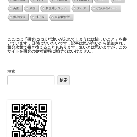
英国
米国
新交通システム
スイス
小浜京都ルート
保存鉄道
地下線
京都駅付近
ここには「研究にはほど遠いが忘れてしまうには惜しいこと」を書
いています．日付はだいたいです．記事は気が向いたら追加され，
気分次第で書き換えることもあります．無いとは思いますが，この
サイトを研究の参考資料に挙げてはいけません．
検索
検索