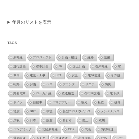
年月のリストを表示
TAGS
新幹線
プロジェクト
計画・構想
線路
設備
運行計画
都市計画
JR
国土計画
在来幹線
駅
車両
建設・工事
LRT
安全
地域交通
その他
街路
評価
バス
フランス
リニア
防災
路面電車
ローカル線
鉄道輸送
都市間交通
地下鉄
ドイツ
自動車
バリアフリー
観光
私鉄
改良
地震
BRT
環境
新型コロナウイルス
メンテナンス
景観
日本
航空
歩行者
廃止
欧州
パンデミック
北陸新幹線
CO2
武漢
貨物輸送
通勤輸送
カナダ
高速鉄道
高速道路
TGV
ICE