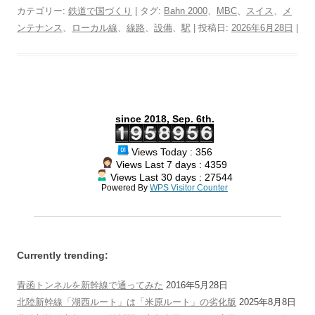
i
c
n
t
n
r
l
r
p
i
カテゴリー:
鉄道で国づくり
| タグ:
Bahn 2000
、
MBC
、
スイス
、
メ
t
e
e
e
t
e
e
d
y
n
ンテナンス
、
ローカル線
、
線路
、
設備
、
駅
| 投稿日:
2026年6月28日
|
t
b
n
e
a
g
P
L
t
e
o
a
r
d
r
r
i
r
o
e
s
a
e
n
k
s
m
s
k
t
s
since 2018, Sep. 6th.
Views Today : 356
Views Last 7 days : 4359
Views Last 30 days : 27544
Powered By
WPS Visitor Counter
Currently trending:
青函トンネルを新幹線で通ってみた
2016年5月28日
北陸新幹線「湖西ルート」は「米原ルート」の劣化版
2025年8月8日