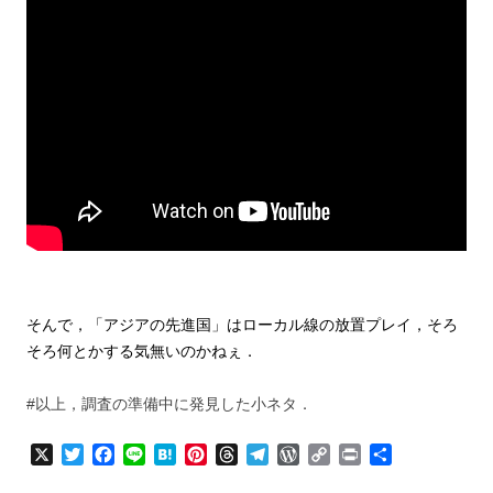
そんで，「アジアの先進国」はローカル線の放置プレイ，そろ
そろ何とかする気無いのかねぇ．
#以上，調査の準備中に発見した小ネタ．
X
T
F
L
H
P
T
T
W
C
P
共
w
a
i
a
i
h
e
o
o
r
有