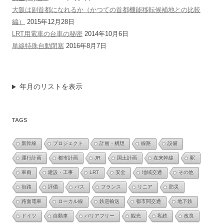
大阪は副首都になれるか（かつての首都機能移転候補地との比較
編）
2015年12月28日
LRT用電車の台車の秘密
2014年10月6日
単線特殊自動閉塞
2016年8月7日
年月のリストを表示
TAGS
新幹線
プロジェクト
計画・構想
線路
設備
運行計画
都市計画
JR
国土計画
在来幹線
駅
車両
建設・工事
LRT
安全
地域交通
その他
街路
評価
バス
フランス
リニア
防災
路面電車
ローカル線
鉄道輸送
都市間交通
地下鉄
ドイツ
自動車
バリアフリー
観光
私鉄
改良