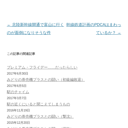
r
o
e
s
a
e
n
k
s
m
s
k
t
s
投
←
北陸新幹線開通で富山に行く
幹線鉄道計画のPDCAはまわっ
稿
のが面倒になりそうな件
ているか？
→
ナ
ビ
この記事の関連記事
ゲ
ー
プレミアム・フライデー……だったらしい
シ
2017年6月30日
みどりの券売機プラスとの闘い（初級編敗退）
ョ
2017年6月5日
ン
駅のチャイム
2017年3月7日
駅の近くにいると聞こえてしまうもの
2016年11月19日
みどりの券売機プラスとの闘い（撃沈）
2015年12月20日