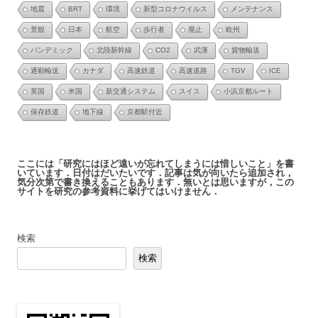
地震
BRT
環境
新型コロナウイルス
メンテナンス
景観
日本
航空
歩行者
廃止
欧州
パンデミック
北陸新幹線
CO2
武漢
貨物輸送
通勤輸送
カナダ
高速鉄道
高速道路
TGV
ICE
英国
米国
新交通システム
スイス
小浜京都ルート
保存鉄道
地下線
京都駅付近
ここには「研究にはほど遠いが忘れてしまうには惜しいこと」を書
いています．日付はだいたいです．記事は気が向いたら追加され，
気分次第で書き換えることもあります．無いとは思いますが，この
サイトを研究の参考資料に挙げてはいけません．
検索
検索