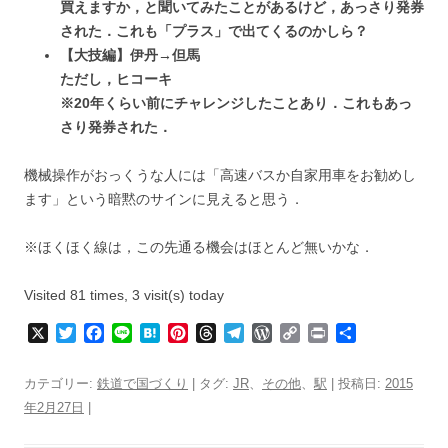
買えますか，と聞いてみたことがあるけど，あっさり発券
された．これも「プラス」で出てくるのかしら？
【大技編】伊丹→但馬
ただし，ヒコーキ
※20年くらい前にチャレンジしたことあり．これもあっ
さり発券された．
機械操作がおっくうな人には「高速バスか自家用車をお勧めし
ます」という暗黙のサインに見えると思う．
※ほくほく線は，この先通る機会はほとんど無いかな．
Visited 81 times, 3 visit(s) today
X
T
F
L
H
P
T
T
W
C
P
共
w
a
i
a
i
h
e
o
o
r
有
i
c
n
t
n
r
l
r
p
i
カテゴリー:
鉄道で国づくり
| タグ:
JR
、
その他
、
駅
| 投稿日:
2015
t
e
e
e
t
e
e
d
y
n
年2月27日
|
t
b
n
e
a
g
P
L
t
e
o
a
r
d
r
r
i