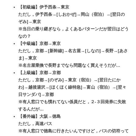
【初級編】伊予西条→東京
ただし，伊予西条→[しおかぜ]→岡山（宿泊）→[翌日の
ぞみ]→東京
※当日の乗り継ぎなら，よくあるパターンだが翌日はどう
なの？
【中級編】京都→東京
ただし，京都→[新幹線]→名古屋→[しなの]→長野→[あさ
ま]→東京
※名古屋乗換で長野までなら問題なく買えそうだが…
【上級編】京都→京都
ただし，京都→[のぞみ]→東京（宿泊）→[翌日たにか
わ]→越後湯沢→[ほくほく線特急]→富山（宿泊）→[翌々
日サンダバ]→京都
※有人窓口でも慣れてない係員だと，２-３回発券に失敗
するんだが…
【番外編】大阪→徳島
ただし，高速バス
※有人窓口で徳島に行きたいんですけど，バスの切符って