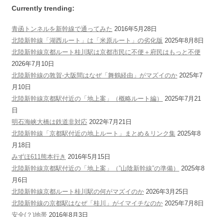
Currently trending:
青函トンネルを新幹線で通ってみた
2016年5月28日
北陸新幹線「湖西ルート」は「米原ルート」の劣化版
2025年8月8日
北陸新幹線京都ルート桂川駅は京都市民に不便＋府民はもっと不便
2026年7月10日
北陸新幹線の敦賀-大阪間はなぜ「舞鶴経由」がマズイのか
2025年7
月10日
北陸新幹線京都駅付近の「地上案」（概略ルート編）
2025年7月21
日
明石海峡大橋は鉄道非対応
2022年7月21日
北陸新幹線「京都駅付近の地上ルート」まとめ＆リンク集
2025年8
月18日
みずほ611熊本行き
2016年5月15日
北陸新幹線京都駅付近の「地上案」（”山陰新幹線”の準備）
2025年8
月6日
北陸新幹線京都ルート桂川駅の何がマズイのか
2026年3月25日
北陸新幹線の京都駅はなぜ「桂川」がイマイチなのか
2025年7月8日
安全(？)地帯
2016年8月3日