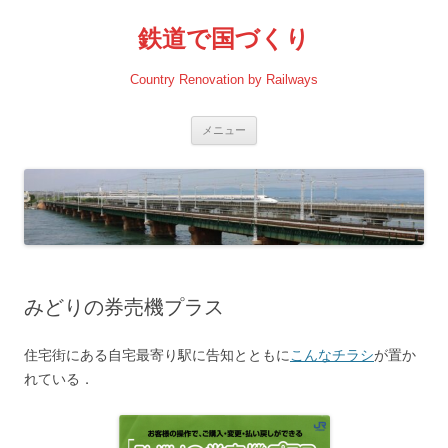
コ
ン
鉄道で国づくり
テ
ン
ツ
へ
Country Renovation by Railways
ス
キ
ッ
プ
メニュー
みどりの券売機プラス
住宅街にある自宅最寄り駅に告知とともに
こんなチラシ
が置か
れている．