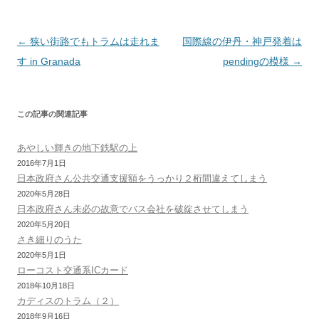
t
s
投
←
狭い街路でもトラムは走れま
国際線の伊丹・神戸発着は
稿
す in Granada
pendingの模様
→
ナ
ビ
この記事の関連記事
ゲ
ー
あやしい輝きの地下鉄駅の上
シ
2016年7月1日
日本政府さん公共交通支援額をうっかり２桁間違えてしまう
ョ
2020年5月28日
ン
日本政府さん未必の故意でバス会社を破綻させてしまう
2020年5月20日
さき細りのうた
2020年5月1日
ローコスト交通系ICカード
2018年10月18日
カディスのトラム（２）
2018年9月16日