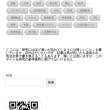
景観
日本
航空
歩行者
廃止
欧州
パンデミック
北陸新幹線
CO2
武漢
貨物輸送
通勤輸送
カナダ
高速鉄道
高速道路
TGV
ICE
英国
米国
新交通システム
スイス
小浜京都ルート
保存鉄道
地下線
京都駅付近
ここには「研究にはほど遠いが忘れてしまうには惜しいこと」を書
いています．日付はだいたいです．記事は気が向いたら追加され，
気分次第で書き換えることもあります．無いとは思いますが，この
サイトを研究の参考資料に挙げてはいけません．
検索
検索