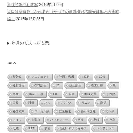
単線特殊自動閉塞
2016年8月7日
大阪は副首都になれるか（かつての首都機能移転候補地との比較
編）
2015年12月28日
年月のリストを表示
TAGS
新幹線
プロジェクト
計画・構想
線路
設備
運行計画
都市計画
JR
国土計画
在来幹線
駅
車両
建設・工事
LRT
安全
地域交通
その他
街路
評価
バス
フランス
リニア
防災
路面電車
ローカル線
鉄道輸送
都市間交通
地下鉄
ドイツ
自動車
バリアフリー
観光
私鉄
改良
地震
BRT
環境
新型コロナウイルス
メンテナンス