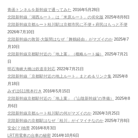
青函トンネルを新幹線で通ってみた
2016年5月28日
北陸新幹線「湖西ルート」は「米原ルート」の劣化版
2025年8月8日
北陸新幹線京都ルート桂川駅は京都市民に不便＋府民はもっと不便
2026年7月10日
北陸新幹線の敦賀-大阪間はなぜ「舞鶴経由」がマズイのか
2025年7
月10日
北陸新幹線京都駅付近の「地上案」（概略ルート編）
2025年7月21
日
明石海峡大橋は鉄道非対応
2022年7月21日
北陸新幹線「京都駅付近の地上ルート」まとめ＆リンク集
2025年8
月18日
みずほ611熊本行き
2016年5月15日
北陸新幹線京都駅付近の「地上案」（”山陰新幹線”の準備）
2025年8
月6日
北陸新幹線京都ルート桂川駅の何がマズイのか
2026年3月25日
北陸新幹線の京都駅はなぜ「桂川」がイマイチなのか
2025年7月8日
安全(？)地帯
2016年8月3日
LRT用電車の台車の秘密
2014年10月6日