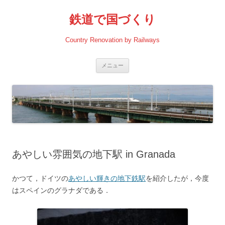
コ
ン
鉄道で国づくり
テ
ン
ツ
へ
Country Renovation by Railways
ス
キ
ッ
プ
メニュー
あやしい雰囲気の地下駅 in Granada
かつて，ドイツの
あやしい輝きの地下鉄駅
を紹介したが，今度
はスペインのグラナダである．