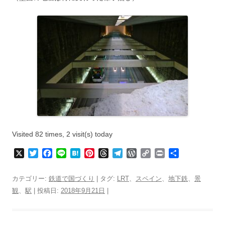
Visited 82 times, 2 visit(s) today
X
T
F
L
H
P
T
T
W
C
P
共
w
a
i
a
i
h
e
o
o
r
有
i
c
n
t
n
r
l
r
p
i
カテゴリー:
鉄道で国づくり
| タグ:
LRT
、
スペイン
、
地下鉄
、
景
t
e
e
e
t
e
e
d
y
n
観
、
駅
| 投稿日:
2018年9月21日
|
t
b
n
e
a
g
P
L
t
e
o
a
r
d
r
r
i
r
o
e
s
a
e
n
k
s
m
s
k