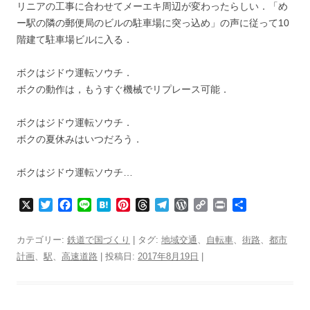
リニアの工事に合わせてメーエキ周辺が変わったらしい．「め
ー駅の隣の郵便局のビルの駐車場に突っ込め」の声に従って10
階建て駐車場ビルに入る．
ボクはジドウ運転ソウチ．
ボクの動作は，もうすぐ機械でリプレース可能．
ボクはジドウ運転ソウチ．
ボクの夏休みはいつだろう．
ボクはジドウ運転ソウチ…
X
T
F
L
H
P
T
T
W
C
P
共
w
a
i
a
i
h
e
o
o
r
有
i
c
n
t
n
r
l
r
p
i
カテゴリー:
鉄道で国づくり
| タグ:
地域交通
、
自転車
、
街路
、
都市
t
e
e
e
t
e
e
d
y
n
計画
、
駅
、
高速道路
| 投稿日:
2017年8月19日
|
t
b
n
e
a
g
P
L
t
e
o
a
r
d
r
r
i
r
o
e
s
a
e
n
k
s
m
s
k