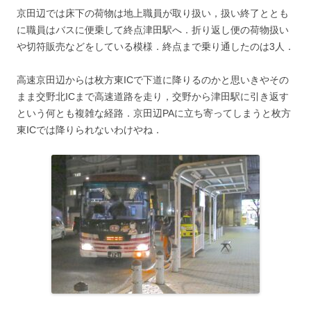
京田辺では床下の荷物は地上職員が取り扱い，扱い終了ととも
に職員はバスに便乗して終点津田駅へ．折り返し便の荷物扱い
や切符販売などをしている模様．終点まで乗り通したのは3人．
高速京田辺からは枚方東ICで下道に降りるのかと思いきやその
まま交野北ICまで高速道路を走り，交野から津田駅に引き返す
という何とも複雑な経路．京田辺PAに立ち寄ってしまうと枚方
東ICでは降りられないわけやね．