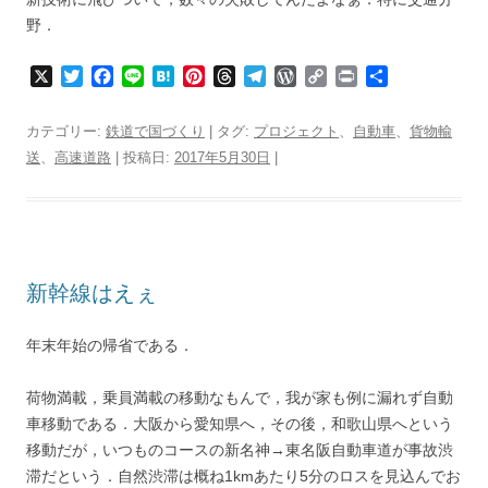
野．
X
T
F
L
H
P
T
T
W
C
P
共
w
a
i
a
i
h
e
o
o
r
有
i
c
n
t
n
r
l
r
p
i
カテゴリー:
鉄道で国づくり
| タグ:
プロジェクト
、
自動車
、
貨物輸
t
e
e
e
t
e
e
d
y
n
送
、
高速道路
| 投稿日:
2017年5月30日
|
t
b
n
e
a
g
P
L
t
e
o
a
r
d
r
r
i
r
o
e
s
a
e
n
k
s
m
s
k
t
s
新幹線はえぇ
年末年始の帰省である．
荷物満載，乗員満載の移動なもんで，我が家も例に漏れず自動
車移動である．大阪から愛知県へ，その後，和歌山県へという
移動だが，いつものコースの新名神→東名阪自動車道が事故渋
滞だという．自然渋滞は概ね1kmあたり5分のロスを見込んでお