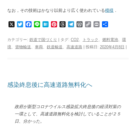
なお，その技術はかなり以前より広く使われている
模様
．
X
T
F
L
H
P
T
T
W
C
P
共
w
a
i
a
i
h
e
o
o
r
有
i
c
n
t
n
r
l
r
p
i
カテゴリー:
鉄道で国づくり
| タグ:
CO2
、
トラック
、
燃料電池
、
環
t
e
e
e
t
e
e
d
y
n
境
、
貨物輸送
、
車両
、
鉄道輸送
、
高速道路
| 投稿日:
2020年4月8日
|
t
b
n
e
a
g
P
L
t
e
o
a
r
d
r
r
i
r
o
e
s
a
e
n
k
s
m
s
k
t
s
感染終息後に高速道路無料化へ
政府が新型コロナウイルス感染拡大終息後の経済対策の
一環として、高速道路無料化を検討していることが２５
日、分かった。