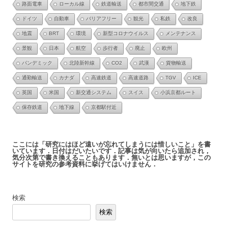
路面電車
ローカル線
鉄道輸送
都市間交通
地下鉄
ドイツ
自動車
バリアフリー
観光
私鉄
改良
地震
BRT
環境
新型コロナウイルス
メンテナンス
景観
日本
航空
歩行者
廃止
欧州
パンデミック
北陸新幹線
CO2
武漢
貨物輸送
通勤輸送
カナダ
高速鉄道
高速道路
TGV
ICE
英国
米国
新交通システム
スイス
小浜京都ルート
保存鉄道
地下線
京都駅付近
ここには「研究にはほど遠いが忘れてしまうには惜しいこと」を書
いています．日付はだいたいです．記事は気が向いたら追加され，
気分次第で書き換えることもあります．無いとは思いますが，この
サイトを研究の参考資料に挙げてはいけません．
検索
検索