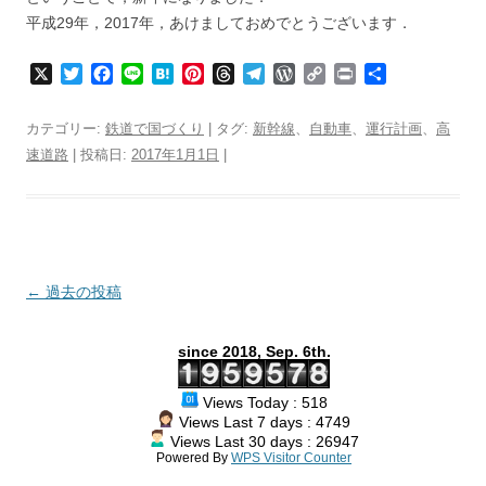
平成29年，2017年，あけましておめでとうございます．
X
T
F
L
H
P
T
T
W
C
P
共
w
a
i
a
i
h
e
o
o
r
有
i
c
n
t
n
r
l
r
p
i
カテゴリー:
鉄道で国づくり
| タグ:
新幹線
、
自動車
、
運行計画
、
高
t
e
e
e
t
e
e
d
y
n
速道路
| 投稿日:
2017年1月1日
|
t
b
n
e
a
g
P
L
t
e
o
a
r
d
r
r
i
r
o
e
s
a
e
n
k
s
m
s
k
t
s
投
←
過去の投稿
稿
since 2018, Sep. 6th.
ナ
ビ
Views Today : 518
ゲ
Views Last 7 days : 4749
Views Last 30 days : 26947
ー
Powered By
WPS Visitor Counter
シ