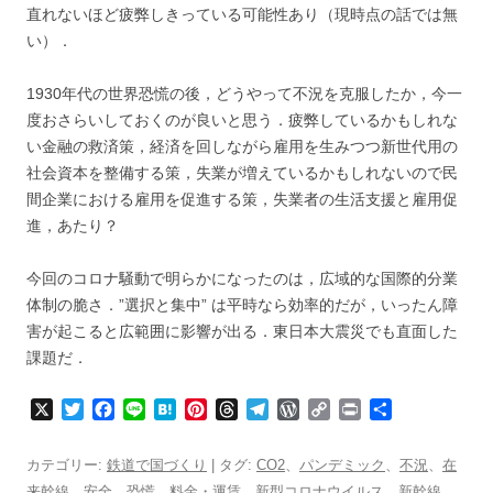
直れないほど疲弊しきっている可能性あり（現時点の話では無
い）．
1930年代の世界恐慌の後，どうやって不況を克服したか，今一
度おさらいしておくのが良いと思う．疲弊しているかもしれな
い金融の救済策，経済を回しながら雇用を生みつつ新世代用の
社会資本を整備する策，失業が増えているかもしれないので民
間企業における雇用を促進する策，失業者の生活支援と雇用促
進，あたり？
今回のコロナ騒動で明らかになったのは，広域的な国際的分業
体制の脆さ．”選択と集中” は平時なら効率的だが，いったん障
害が起こると広範囲に影響が出る．東日本大震災でも直面した
課題だ．
X
T
F
L
H
P
T
T
W
C
P
共
w
a
i
a
i
h
e
o
o
r
有
i
c
n
t
n
r
l
r
p
i
カテゴリー:
鉄道で国づくり
| タグ:
CO2
、
パンデミック
、
不況
、
在
t
e
e
e
t
e
e
d
y
n
来幹線
、
安全
、
恐慌
、
料金・運賃
、
新型コロナウイルス
、
新幹線
、