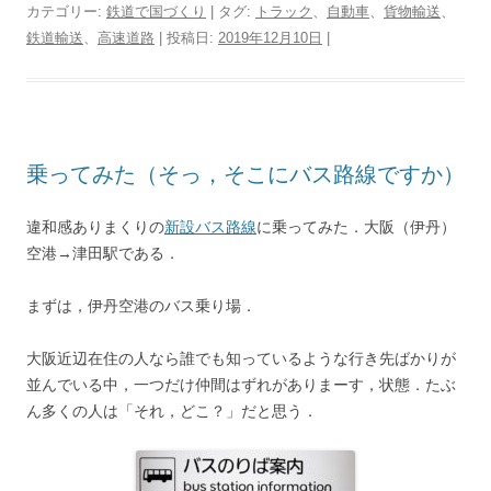
カテゴリー:
鉄道で国づくり
| タグ:
トラック
、
自動車
、
貨物輸送
、
t
e
e
e
t
e
e
d
y
n
鉄道輸送
、
高速道路
| 投稿日:
2019年12月10日
|
t
b
n
e
a
g
P
L
t
e
o
a
r
d
r
r
i
r
o
e
s
a
e
n
k
s
m
s
k
t
s
乗ってみた（そっ，そこにバス路線ですか）
違和感ありまくりの
新設バス路線
に乗ってみた．大阪（伊丹）
空港→津田駅である．
まずは，伊丹空港のバス乗り場．
大阪近辺在住の人なら誰でも知っているような行き先ばかりが
並んでいる中，一つだけ仲間はずれがありまーす，状態．たぶ
ん多くの人は「それ，どこ？」だと思う．