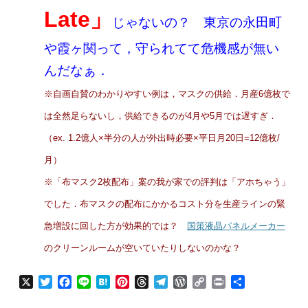
Late」
じゃないの？ 東京の永田町
や霞ヶ関って，守られてて危機感が無い
んだなぁ．
※自画自賛のわかりやすい例は，マスクの供給．月産6億枚で
は全然足らないし，供給できるのが4月や5月では遅すぎ．
（ex. 1.2億人×半分の人が外出時必要×平日月20日=12億枚/
月）
※「布マスク2枚配布」案の我が家での評判は「アホちゃう」
でした．布マスクの配布にかかるコスト分を生産ラインの緊
急増設に回した方が効果的では？
国策液晶パネルメーカー
のクリーンルームが空いていたりしないのかな？
X
T
F
L
H
P
T
T
W
C
P
共
w
a
i
a
i
h
e
o
o
r
有