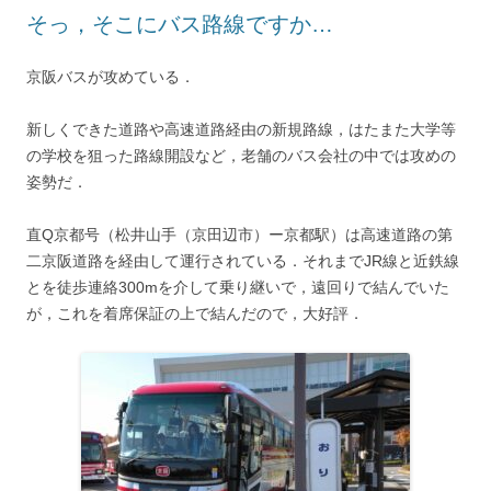
そっ，そこにバス路線ですか…
京阪バスが攻めている．
新しくできた道路や高速道路経由の新規路線，はたまた大学等
の学校を狙った路線開設など，老舗のバス会社の中では攻めの
姿勢だ．
直Q京都号（松井山手（京田辺市）ー京都駅）は高速道路の第
二京阪道路を経由して運行されている．それまでJR線と近鉄線
とを徒歩連絡300mを介して乗り継いで，遠回りで結んでいた
が，これを着席保証の上で結んだので，大好評．