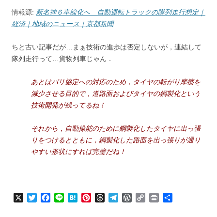
情報源:
新名神６車線化へ 自動運転トラックの隊列走行想定｜
経済｜地域のニュース｜京都新聞
ちと古い記事だが…まぁ技術の進歩は否定しないが，連結して
隊列走行って…貨物列車じゃん．
あとはパリ協定への対応のため，タイヤの転がり摩擦を
減少させる目的で，道路面およびタイヤの鋼製化という
技術開発が残ってるね！
それから，自動操舵のために鋼製化したタイヤに出っ張
りをつけるとともに，鋼製化した路面を出っ張りが通り
やすい形状にすれば完璧だね！
X
T
F
L
H
P
T
T
W
C
P
共
w
a
i
a
i
h
e
o
o
r
有
i
c
n
t
n
r
l
r
p
i