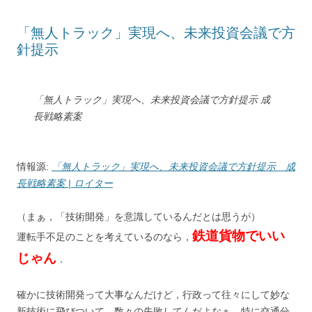
t
s
「無人トラック」実現へ、未来投資会議で方
針提示
「無人トラック」実現へ、未来投資会議で方針提示 成
長戦略素案
情報源:
「無人トラック」実現へ、未来投資会議で方針提示 成
長戦略素案 | ロイター
（まぁ，「技術開発」を意識しているんだとは思うが）
鉄道貨物でいい
運転手不足のことを考えているのなら，
じゃん
．
確かに技術開発って大事なんだけど，行政って往々にして妙な
新技術に飛びついて，数々の失敗してんだよなぁ．特に交通分