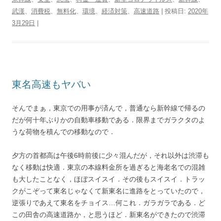
t
b
n
e
a
g
P
L
t
武漢
、
消費税
e
、
o
無料化
、
a
環境
r
、
経済対策
d
r
、
高速道路
r
i
| 投稿日:
2020年
r
o
e
s
a
e
n
3月29日
|
k
s
m
s
k
t
s
東名高速もヤバい
そんでまぁ，東京での用事が済んで，普通なら新幹線で帰るの
だが何十年ぶりかの自動車移動である．限界までガラクタのよ
うな荷物を積んでの移動なので．
夕方の首都高は午後6時前後に少々混んだが，それ以外は渋滞も
なく移動は快適．東京の本線料金所を過ぎると海老名での混雑
も大したことなく，ほぼスイスイ．その後もスイスイ．トラッ
クがこぞって東名じゃなくて新東名に進路をとっていたので，
逆張りであえて東名をチョイス…何これ．ガラガラである．ど
この田舎の高速道路か，と思うほど．新東名ができたので渋滞