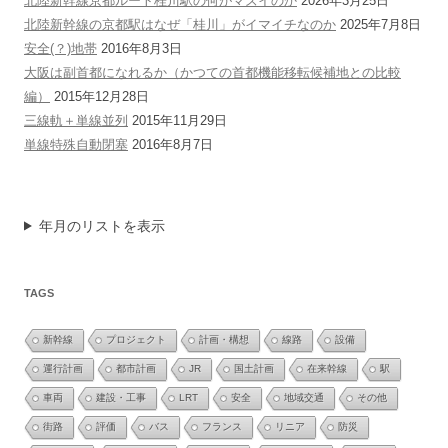
北陸新幹線京都ルート桂川駅の何がマズイのか
2026年3月25日
北陸新幹線の京都駅はなぜ「桂川」がイマイチなのか
2025年7月8日
安全(？)地帯
2016年8月3日
大阪は副首都になれるか（かつての首都機能移転候補地との比較
編）
2015年12月28日
三線軌＋単線並列
2015年11月29日
単線特殊自動閉塞
2016年8月7日
年月のリストを表示
TAGS
新幹線
プロジェクト
計画・構想
線路
設備
運行計画
都市計画
JR
国土計画
在来幹線
駅
車両
建設・工事
LRT
安全
地域交通
その他
街路
評価
バス
フランス
リニア
防災