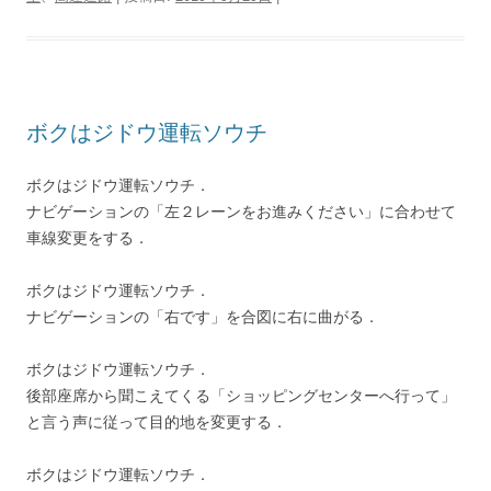
t
b
n
e
a
g
P
L
t
e
o
a
r
d
r
r
i
r
o
e
s
a
e
n
k
s
m
s
k
t
s
ボクはジドウ運転ソウチ
ボクはジドウ運転ソウチ．
ナビゲーションの「左２レーンをお進みください」に合わせて
車線変更をする．
ボクはジドウ運転ソウチ．
ナビゲーションの「右です」を合図に右に曲がる．
ボクはジドウ運転ソウチ．
後部座席から聞こえてくる「ショッピングセンターへ行って」
と言う声に従って目的地を変更する．
ボクはジドウ運転ソウチ．