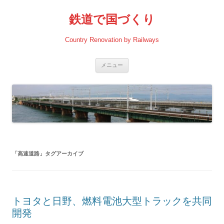
コ
ン
鉄道で国づくり
テ
ン
ツ
へ
Country Renovation by Railways
ス
キ
ッ
プ
メニュー
「
高速道路
」タグアーカイブ
トヨタと日野、燃料電池大型トラックを共同
開発