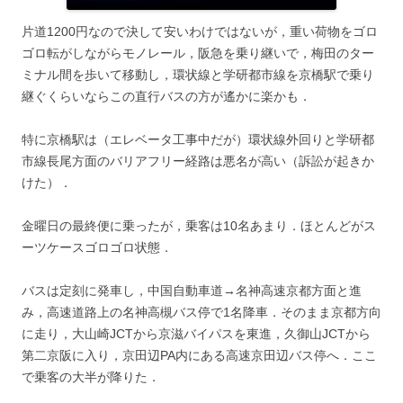
片道1200円なので決して安いわけではないが，重い荷物をゴロ
ゴロ転がしながらモノレール，阪急を乗り継いで，梅田のター
ミナル間を歩いて移動し，環状線と学研都市線を京橋駅で乗り
継ぐくらいならこの直行バスの方が遙かに楽かも．
特に京橋駅は（エレベータ工事中だが）環状線外回りと学研都
市線長尾方面のバリアフリー経路は悪名が高い（訴訟が起きか
けた）．
金曜日の最終便に乗ったが，乗客は10名あまり．ほとんどがス
ーツケースゴロゴロ状態．
バスは定刻に発車し，中国自動車道→名神高速京都方面と進
み，高速道路上の名神高槻バス停で1名降車．そのまま京都方向
に走り，大山崎JCTから京滋バイパスを東進，久御山JCTから
第二京阪に入り，京田辺PA内にある高速京田辺バス停へ．ここ
で乗客の大半が降りた．