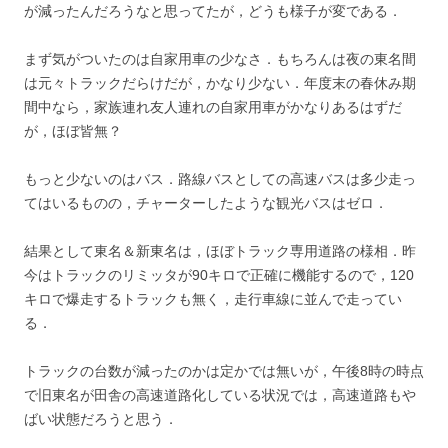
が減ったんだろうなと思ってたが，どうも様子が変である．
まず気がついたのは自家用車の少なさ．もちろんは夜の東名間
は元々トラックだらけだが，かなり少ない．年度末の春休み期
間中なら，家族連れ友人連れの自家用車がかなりあるはずだ
が，ほぼ皆無？
もっと少ないのはバス．路線バスとしての高速バスは多少走っ
てはいるものの，チャーターしたような観光バスはゼロ．
結果として東名＆新東名は，ほぼトラック専用道路の様相．昨
今はトラックのリミッタが90キロで正確に機能するので，120
キロで爆走するトラックも無く，走行車線に並んで走ってい
る．
トラックの台数が減ったのかは定かでは無いが，午後8時の時点
で旧東名が田舎の高速道路化している状況では，高速道路もや
ばい状態だろうと思う．