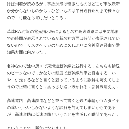
けば到着が読めるが，事故渋滞は軽微なものはどこが事故渋滞
か分からないものから，ひどいものは半日通行止めまで様々な
ので，可能なら避けたいところ．
草津P.A.付近の電光掲示板によると名神高速道路には主要地ま
での時間が表示されているが新名神方面は時間が表示されてい
ないので，リスクヘッジのために久しぶりに名神高速経由で愛
知県方面に向かった．
名神なので途中所々で東海道新幹線と並行する．あちらも輸送
のピークなので，かなりの頻度で新幹線列車と併走する．い
や，併走するなどと書くと競っているように誤解を与えてしま
うので正確に書くと，あっさり追い抜かれる．新幹線速えぇ．
高速道路，高速鉄道などと並べて書くと鉄の車輪かゴムタイヤ
の違いくらいしかないような誤解を与えてしまいがちである
が，高速道路は低速道路ということを実感した瞬間であった．
ということで，新年になりました．