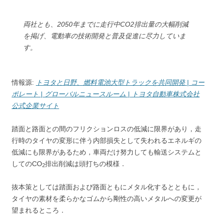
両社とも、2050年までに走行中CO2排出量の大幅削減
を掲げ、電動車の技術開発と普及促進に尽力していま
す。
情報源:
トヨタと日野、燃料電池大型トラックを共同開発 | コー
ポレート | グローバルニュースルーム | トヨタ自動車株式会社
公式企業サイト
踏面と路面との間のフリクションロスの低減に限界があり，走
行時のタイヤの変形に伴う内部損失として失われるエネルギの
低減にも限界があるため，車両だけ努力しても輸送システムと
してのCO
排出削減は頭打ちの模様．
2
抜本策としては踏面および路面ともにメタル化するとともに，
タイヤの素材を柔らかなゴムから剛性の高いメタルへの変更が
望まれるところ．