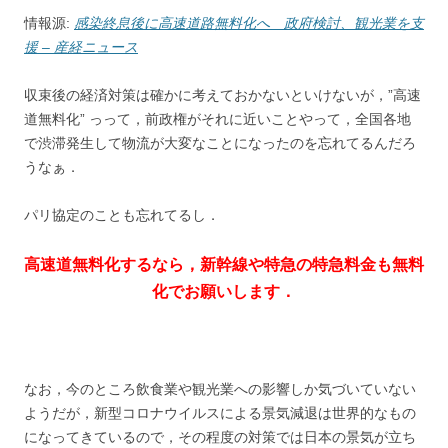
情報源:
感染終息後に高速道路無料化へ 政府検討、観光業を支
援 – 産経ニュース
収束後の経済対策は確かに考えておかないといけないが，”高速
道無料化” っって，前政権がそれに近いことやって，全国各地
で渋滞発生して物流が大変なことになったのを忘れてるんだろ
うなぁ．
パリ協定のことも忘れてるし．
高速道無料化するなら，新幹線や特急の特急料金も無料
化でお願いします．
なお，今のところ飲食業や観光業への影響しか気づいていない
ようだが，新型コロナウイルスによる景気減退は世界的なもの
になってきているので，その程度の対策では日本の景気が立ち