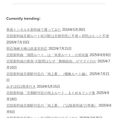
ョ
ン
Currently trending:
青函トンネルを新幹線で通ってみた
2016年5月28日
北陸新幹線京都ルート桂川駅は京都市民に不便＋府民はもっと不便
2026年7月10日
明石海峡大橋は鉄道非対応
2022年7月21日
北陸新幹線「湖西ルート」は「米原ルート」の劣化版
2025年8月8日
北陸新幹線の敦賀-大阪間はなぜ「舞鶴経由」がマズイのか
2025年7
月10日
北陸新幹線京都駅付近の「地上案」（概略ルート編）
2025年7月21
日
みずほ611熊本行き
2016年5月15日
北陸新幹線「京都駅付近の地上ルート」まとめ＆リンク集
2025年8
月18日
北陸新幹線京都駅付近の「地上案」（”山陰新幹線”の準備）
2025年8
月6日