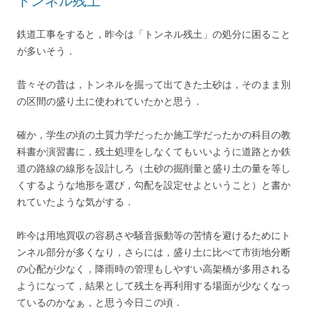
トンネル残土
鉄道工事をすると，昨今は「トンネル残土」の処分に困ること
が多いそう．
昔々その昔は，トンネルを掘って出てきた土砂は，そのまま別
の区間の盛り土に使われていたかと思う．
確か，学生の頃の土質力学だったか施工学だったかの科目の教
科書か演習書に，残土処理をしなくてもいいように道路とか鉄
道の路線の線形を設計しろ（土砂の掘削量と盛り土の量を等し
くするような地形を選び，勾配を設定せよということ）と書か
れていたような気がする．
昨今は用地買収の容易さや騒音振動等の苦情を避けるためにト
ンネル部分が多くなり，さらには，盛り土に比べて市街地分断
の心配が少なく，降雨時の管理もしやすい高架橋が多用される
ようになって，結果として残土を再利用する場面が少なくなっ
ているのかなぁ，と思う今日この頃．