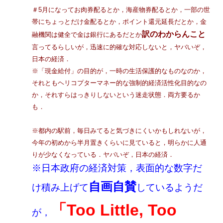
＃5月になってお肉券配るとか，海産物券配るとか，一部の世
帯にちょっとだけ金配るとか，ポイント還元延長だとか，金
訳のわからんこと
融機関は健全で金は銀行にあるだとか
言ってるらしいが，迅速に的確な対応しないと，ヤバいぞ，
日本の経済．
※「現金給付」の目的が，一時の生活保護的なものなのか，
それともヘリコプターマネー的な強制的経済活性化目的なの
か，それすらはっきりしないという迷走状態．両方要るか
も．
※都内の駅前，毎日みてると気づきにくいかもしれないが，
今年の初めから半月置きくらいに見ていると，明らかに人通
りが少なくなっている．ヤバいぞ，日本の経済．
※日本政府の経済対策，表面的な数字だ
自画自賛
け積み上げて
しているようだ
「Too Little, Too
が，