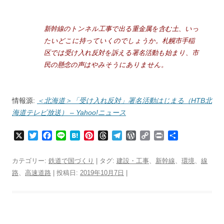
新幹線のトンネル工事で出る重金属を含む土、いっ
たいどこに持っていくのでしょうか。札幌市手稲
区では受け入れ反対を訴える署名活動も始まり、市
民の懸念の声はやみそうにありません。
情報源:
＜北海道＞「受け入れ反対」署名活動はじまる（HTB北
海道テレビ放送） – Yahoo!ニュース
X
T
F
L
H
P
T
T
W
C
P
共
w
a
i
a
i
h
e
o
o
r
有
i
c
n
t
n
r
l
r
p
i
カテゴリー:
鉄道で国づくり
| タグ:
建設・工事
、
新幹線
、
環境
、
線
t
e
e
e
t
e
e
d
y
n
路
、
高速道路
| 投稿日:
2019年10月7日
|
t
b
n
e
a
g
P
L
t
e
o
a
r
d
r
r
i
r
o
e
s
a
e
n
k
s
m
s
k
t
s