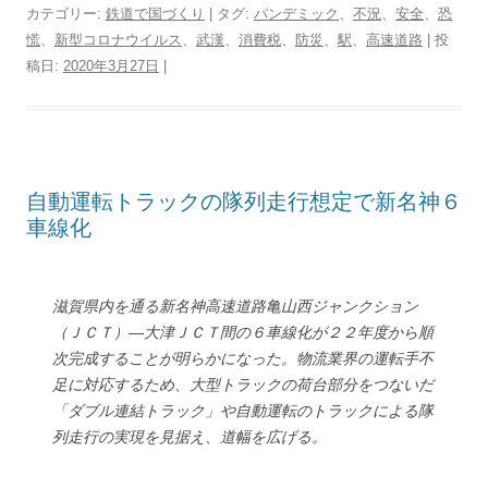
i
c
n
t
n
r
l
r
p
i
カテゴリー:
鉄道で国づくり
| タグ:
パンデミック
、
不況
、
安全
、
恐
t
e
e
e
t
e
e
d
y
n
慌
、
新型コロナウイルス
、
武漢
、
消費税
、
防災
、
駅
、
高速道路
| 投
t
b
n
e
a
g
P
L
t
稿日:
2020年3月27日
e
o
|
a
r
d
r
r
i
r
o
e
s
a
e
n
k
s
m
s
k
t
s
自動運転トラックの隊列走行想定で新名神６
車線化
滋賀県内を通る新名神高速道路亀山西ジャンクション
（ＪＣＴ）―大津ＪＣＴ間の６車線化が２２年度から順
次完成することが明らかになった。物流業界の運転手不
足に対応するため、大型トラックの荷台部分をつないだ
「ダブル連結トラック」や自動運転のトラックによる隊
列走行の実現を見据え、道幅を広げる。