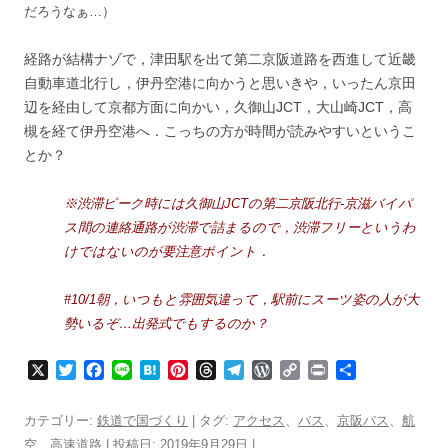
だろうなぁ…）
経路が結構ナゾで，津田駅を出て第二京阪道路を西進して近畿
自動車道北行し，伊丹空港に向かうと思いきや，いったん京田
辺を経由して京都方面に向かい，久御山JCT，大山崎JCT，高
槻を経て伊丹空港へ．こっちの方が時間が読みやすいというこ
とか？
※渋滞ピーク時には久御山JCTの第二京阪北行-京滋バイパ
ス間の連絡通路が渋滞で詰まるので，渋滞フリーというわ
けではないのが要注意ポイント．
#10/1朝，いつもと雰囲気違って，駅前にスーツ姿の人が大
勢いるぞ…出発式でもするのか？
X
T
F
L
H
P
T
T
W
C
P
共
w
a
i
a
i
h
e
o
o
r
有
i
c
n
t
n
r
l
r
p
i
カテゴリー:
鉄道で国づくり
| タグ:
アクセス
、
バス
、
京阪バス
、
航
t
e
e
e
t
e
e
d
y
n
空
、
高速道路
| 投稿日:
2019年9月29日
|