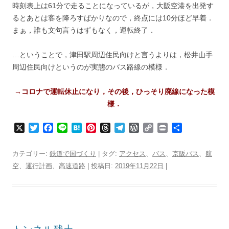
時刻表上は61分で走ることになっているが，大阪空港を出発す
るとあとは客を降ろすばかりなので，終点には10分ほど早着．
まぁ，誰も文句言うはずもなく，運転終了．
…ということで，津田駅周辺住民向けと言うよりは，松井山手
周辺住民向けというのが実態のバス路線の模様．
→コロナで運転休止になり，その後，ひっそり廃線になった模
様．
X
T
F
L
H
P
T
T
W
C
P
共
w
a
i
a
i
h
e
o
o
r
有
i
c
n
t
n
r
l
r
p
i
カテゴリー:
鉄道で国づくり
| タグ:
アクセス
、
バス
、
京阪バス
、
航
t
e
e
e
t
e
e
d
y
n
空
、
運行計画
、
高速道路
| 投稿日:
2019年11月22日
|
t
b
n
e
a
g
P
L
t
e
o
a
r
d
r
r
i
r
o
e
s
a
e
n
k
s
m
s
k
t
s