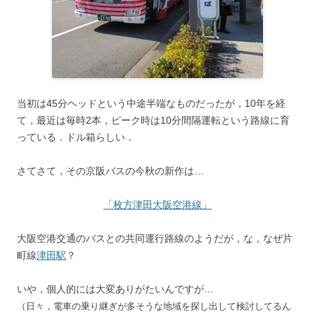
当初は45分ヘッドという中途半端なものだったが，10年を経
て，最近は毎時2本，ピーク時は10分間隔運転という路線に育
っている．ドル箱らしい．
さてさて，その京阪バスの今秋の新作は…
「枚方津田大阪空港線」
大阪空港交通のバスとの共同運行路線のようだが，な，なぜ片
町線
津田駅
？
いや，個人的には大変ありがたいんですが…
（日々，電車の乗り継ぎが多そうな地域を探し出して検討してるん