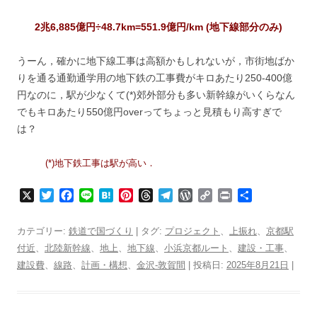
2兆6,885億円÷48.7km=551.9億円/km (地下線部分のみ)
うーん，確かに地下線工事は高額かもしれないが，市街地ばか
りを通る通勤通学用の地下鉄の工事費がキロあたり250-400億
円なのに，駅が少なくて(*)郊外部分も多い新幹線がいくらなん
でもキロあたり550億円overってちょっと見積もり高すぎで
は？
(*)地下鉄工事は駅が高い．
X
T
F
L
H
P
T
T
W
C
P
共
w
a
i
a
i
h
e
o
o
r
有
i
c
n
t
n
r
l
r
p
i
カテゴリー:
鉄道で国づくり
| タグ:
プロジェクト
、
上振れ
、
京都駅
t
e
e
e
t
e
e
d
y
n
付近
、
北陸新幹線
、
地上
、
地下線
、
小浜京都ルート
、
建設・工事
、
t
b
n
e
a
g
P
L
t
建設費
、
e
線路
、
o
計画・構想
a
、
r
金沢-敦賀間
d
r
| 投稿日:
r
i
2025年8月21日
|
r
o
e
s
a
e
n
k
s
m
s
k
t
s