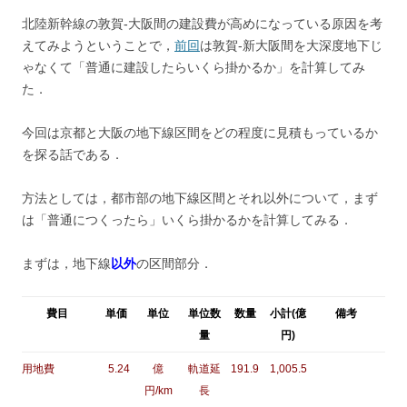
北陸新幹線の敦賀-大阪間の建設費が高めになっている原因を考
えてみようということで，
前回
は敦賀-新大阪間を大深度地下じ
ゃなくて「普通に建設したらいくら掛かるか」を計算してみ
た．
今回は京都と大阪の地下線区間をどの程度に見積もっているか
を探る話である．
方法としては，都市部の地下線区間とそれ以外について，まず
は「普通につくったら」いくら掛かるかを計算してみる．
まずは，地下線
以外
の区間部分．
費目
単価
単位
単位数
数量
小計(億
備考
量
円)
用地費
5.24
億
軌道延
191.9
1,005.5
円/km
長