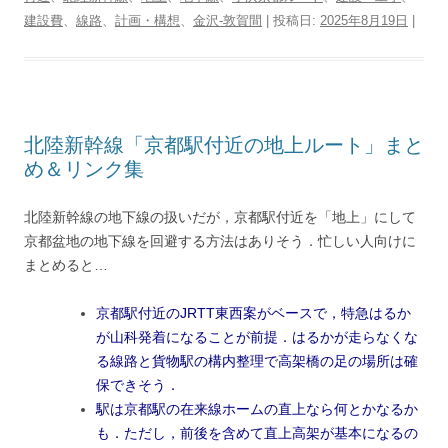
t
b
n
e
a
g
P
L
t
建設費
、
e
線路
、
o
計画・構想
a
、
r
金沢-敦賀間
d
r
| 投稿日:
r
i
2025年8月19日
|
r
o
e
s
a
e
n
k
s
m
s
k
t
s
北陸新幹線「京都駅付近の地上ルート」まと
め＆リンク集
北陸新幹線の地下線の扱いだが，京都駅付近を「地上」にして
京都盆地の地下線を回避する方法はありそう．忙しい人向けに
まとめると…
京都駅付近のJRTT東西案がベースで，特急はるか
が山科発着になることが前提．はるかが走らなくな
る線路と貨物駅の構内整理で高架橋の足の場所は確
保できそう．
駅は京都駅の在来線ホームの直上なら何とかなるか
も．ただし，前後を含めて直上高架が基本になるの