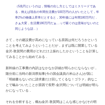
（5兆円というのは，情報の出し方としてはミスリードであ
る．例えば現在の年間生活費が100万円の人がいたとして，年
率2%の物価上昇率だとすると，30年後には年間180万円だ．
さぁ大変，生活費180万円だぁ…って騒ぐのは意味がないのと
同じような話．）
さて，その建設費が高めになっている原因は何だろうかという
ことを考えてみようということだが，まずは既に開業している
金沢-敦賀間の費用がどれだけ上振れしたかということを計算し
てみることから始めてみる．
新幹線の工事費の内訳はなかなか詳細が明らかにならないが，
随分前に当時の新潟県知事(今の国会議員の米山さん)が国に
「明細書もないのに請求書だけ回してくるな！ゴラァ」的なこ
とで噛みついたことが原因で長野-金沢間については明細が明ら
かになっている．
それを分析すると，概ね金沢-敦賀間はこんな感じかな(その明