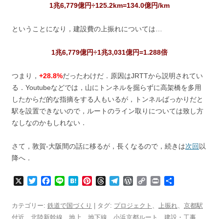
1兆6,779億円÷125.2km=134.0億円/km
ということになり，建設費の上振れについては…
1兆6,779億円÷1兆3,031億円=1.288倍
つまり，
+28.8%
だったわけだ．原因はJRTTから説明されてい
る．Youtubeなどでは，山にトンネルを掘らずに高架橋を多用
したからだ的な指摘をする人もいるが，トンネルばっかりだと
駅を設置できないので，ルートのライン取りについては致し方
なしなのかもしれない．
さて，敦賀-大阪間の話に移るが，長くなるので，続きは
次回
以
降へ．
X
T
F
L
H
P
T
T
W
C
P
共
w
a
i
a
i
h
e
o
o
r
有
i
c
n
t
n
r
l
r
p
i
カテゴリー:
鉄道で国づくり
| タグ:
プロジェクト
、
上振れ
、
京都駅
t
e
e
e
t
e
e
d
y
n
付近
、
北陸新幹線
、
地上
、
地下線
、
小浜京都ルート
、
建設・工事
、