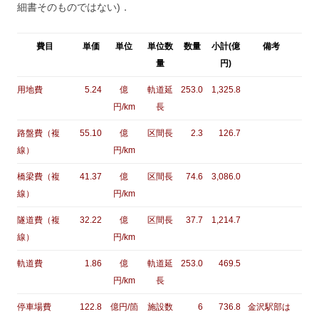
細書そのものではない)．
費目
単価
単位
単位数
数量
小計(億
備考
量
円)
用地費
5.24
億
軌道延
253.0
1,325.8
円/km
長
路盤費（複
55.10
億
区間長
2.3
126.7
線）
円/km
橋梁費（複
41.37
億
区間長
74.6
3,086.0
線）
円/km
隧道費（複
32.22
億
区間長
37.7
1,214.7
線）
円/km
軌道費
1.86
億
軌道延
253.0
469.5
円/km
長
停車場費
122.8
億円/箇
施設数
6
736.8
金沢駅部は