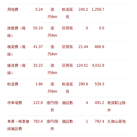
用地費
5.24
億
軌道延
240.2
1,258.7
円/km
長
路盤費（複
55.10
億
区間長
0
0.0
線）
円/km
橋梁費（複
41.37
億
区間長
21.44
886.9
線）
円/km
隧道費（複
32.22
億
区間長
124.51
4,011.9
線）
円/km
軌道費
1.86
億
軌道延
290.6
539.3
円/km
長
停車場費
122.8
億円/箇
施設数
4
491.2
敦賀駅は除
所
外
車庫・検査修
782.4
億円/箇
施設数
1
782.4
久御山基地
繕施設費
所