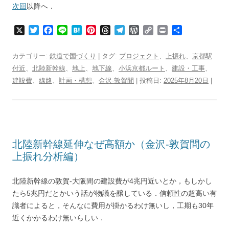
次回
以降へ．
X
T
F
L
H
P
T
T
W
C
P
共
w
a
i
a
i
h
e
o
o
r
有
i
c
n
t
n
r
l
r
p
i
カテゴリー:
鉄道で国づくり
| タグ:
プロジェクト
、
上振れ
、
京都駅
t
e
e
e
t
e
e
d
y
n
付近
、
北陸新幹線
、
地上
、
地下線
、
小浜京都ルート
、
建設・工事
、
t
b
n
e
a
g
P
L
t
建設費
、
e
線路
、
o
計画・構想
a
、
r
金沢-敦賀間
d
r
| 投稿日:
r
i
2025年8月20日
|
r
o
e
s
a
e
n
k
s
m
s
k
t
s
北陸新幹線延伸なぜ高額か（金沢-敦賀間の
上振れ分析編）
北陸新幹線の敦賀-大阪間の建設費が4兆円近いとか，もしかし
たら5兆円だとかいう話が物議を醸している．信頼性の超高い有
識者によると，そんなに費用が掛かるわけ無いし，工期も30年
近くかかるわけ無いらしい．