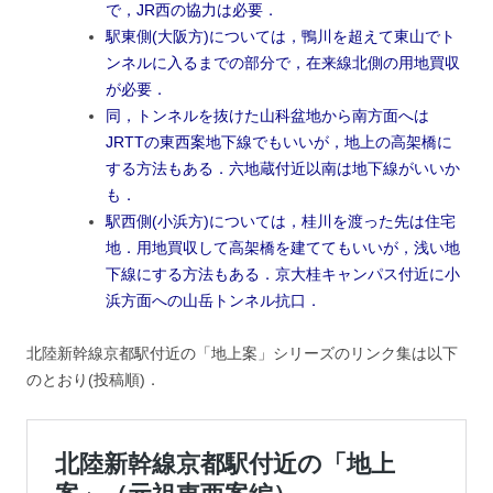
で，JR西の協力は必要．
駅東側(大阪方)については，鴨川を超えて東山でト
ンネルに入るまでの部分で，在来線北側の用地買収
が必要．
同，トンネルを抜けた山科盆地から南方面へは
JRTTの東西案地下線でもいいが，地上の高架橋に
する方法もある．六地蔵付近以南は地下線がいいか
も．
駅西側(小浜方)については，桂川を渡った先は住宅
地．用地買収して高架橋を建ててもいいが，浅い地
下線にする方法もある．京大桂キャンパス付近に小
浜方面への山岳トンネル抗口．
北陸新幹線京都駅付近の「地上案」シリーズのリンク集は以下
のとおり(投稿順)．