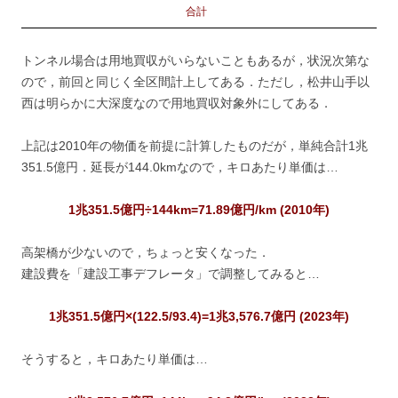
合計
トンネル場合は用地買収がいらないこともあるが，状況次第な
ので，前回と同じく全区間計上してある．ただし，松井山手以
西は明らかに大深度なので用地買収対象外にしてある．
上記は2010年の物価を前提に計算したものだが，単純合計1兆
351.5億円．延長が144.0kmなので，キロあたり単価は…
1兆351.5億円÷144km=71.89億円/km (2010年)
高架橋が少ないので，ちょっと安くなった．
建設費を「建設工事デフレータ」で調整してみると…
1兆351.5億円×(122.5/93.4)=1兆3,576.7億円 (2023年)
そうすると，キロあたり単価は…