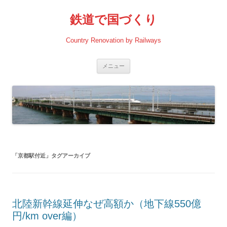
コ
ン
鉄道で国づくり
テ
ン
ツ
へ
Country Renovation by Railways
ス
キ
ッ
プ
メニュー
「
京都駅付近
」タグアーカイブ
北陸新幹線延伸なぜ高額か（地下線550億
円/km over編）