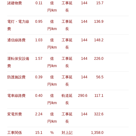
諸建物費
0.11
億
工事延
144
15.7
円/km
長
電灯・電力線
0.95
億
工事延
144
136.9
費
円/km
長
通信線路費
1.03
億
工事延
144
148.2
円/km
長
運転保安設備
1.57
億
工事延
144
226.0
費
円/km
長
防護施設費
0.39
億
工事延
144
56.5
円/km
長
電車線路費
0.40
億
軌道延
290.6
117.1
円/km
長
変電所費
2.24
億
工事延
144
322.6
円/km
長
工事関係
15.1
%
対上記
1,358.0