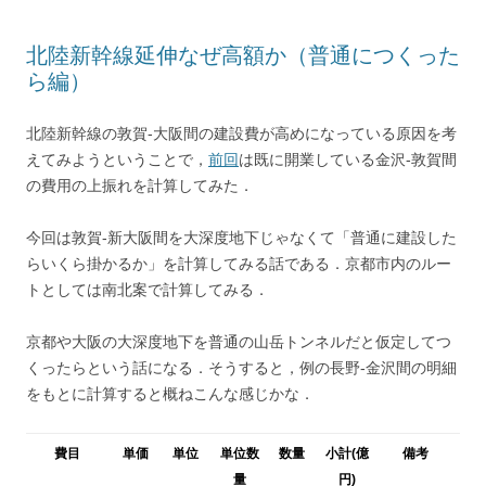
北陸新幹線延伸なぜ高額か（普通につくった
ら編）
北陸新幹線の敦賀-大阪間の建設費が高めになっている原因を考
えてみようということで，
前回
は既に開業している金沢-敦賀間
の費用の上振れを計算してみた．
今回は敦賀-新大阪間を大深度地下じゃなくて「普通に建設した
らいくら掛かるか」を計算してみる話である．京都市内のルー
トとしては南北案で計算してみる．
京都や大阪の大深度地下を普通の山岳トンネルだと仮定してつ
くったらという話になる．そうすると，例の長野-金沢間の明細
をもとに計算すると概ねこんな感じかな．
費目
単価
単位
単位数
数量
小計(億
備考
量
円)