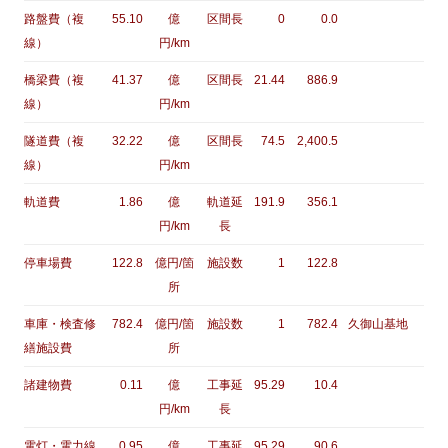
路盤費（複
55.10
億
区間長
0
0.0
線）
円/km
橋梁費（複
41.37
億
区間長
21.44
886.9
線）
円/km
隧道費（複
32.22
億
区間長
74.5
2,400.5
線）
円/km
軌道費
1.86
億
軌道延
191.9
356.1
円/km
長
停車場費
122.8
億円/箇
施設数
1
122.8
所
車庫・検査修
782.4
億円/箇
施設数
1
782.4
久御山基地
繕施設費
所
諸建物費
0.11
億
工事延
95.29
10.4
円/km
長
電灯・電力線
0.95
億
工事延
95.29
90.6