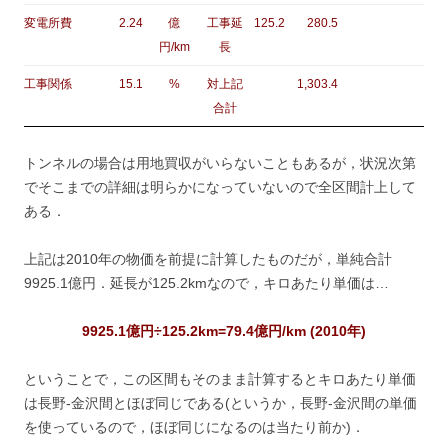
変電所費
2.24
億
工事延
125.2
280.5
円/km
長
工事関係
15.1
%
対上記
1,303.4
合計
トンネルの場合は用地買収がいらないこともあるが，状況次第
でそこまでの詳細は明らかになっていないので全区間計上して
ある．
上記は2010年の物価を前提に計算したものだが，単純合計
9925.1億円．延長が125.2kmなので，キロあたり単価は…
9925.1億円÷125.2km=79.4億円/km (2010年)
ということで，この区間もそのまま計算するとキロあたり単価
は長野-金沢間とほぼ同じである(というか，長野-金沢間の単価
を使っているので，ほぼ同じになるのは当たり前か)．