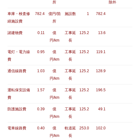
所
除外
車庫・検査修
782.4
億円/箇
施設数
1
782.4
繕施設費
所
諸建物費
0.11
億
工事延
125.2
13.6
円/km
長
電灯・電力線
0.95
億
工事延
125.2
119.1
費
円/km
長
通信線路費
1.03
億
工事延
125.2
128.9
円/km
長
運転保安設備
1.57
億
工事延
125.2
196.5
費
円/km
長
防護施設費
0.39
億
工事延
125.2
49.1
円/km
長
電車線路費
0.40
億
軌道延
253.0
102.0
円/km
長