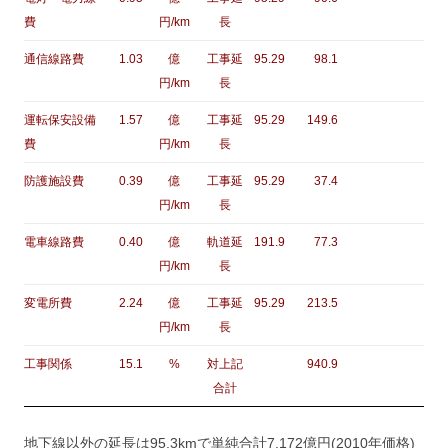
費
円/km
長
通信線路費
1.03
億
工事延
95.29
98.1
円/km
長
運転保安設備
1.57
億
工事延
95.29
149.6
費
円/km
長
防護施設費
0.39
億
工事延
95.29
37.4
円/km
長
電車線路費
0.40
億
軌道延
191.9
77.3
円/km
長
変電所費
2.24
億
工事延
95.29
213.5
円/km
長
工事関係
15.1
%
対上記
940.9
合計
地下線以外の延長は95.3kmで単純合計7,172億円(2010年価格)